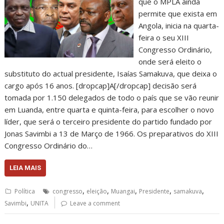
que o MPLA ainda
permite que exista em
Angola, inicia na quarta-
feira o seu XIII
Congresso Ordinário,
onde será eleito o
substituto do actual presidente, Isaías Samakuva, que deixa o
cargo após 16 anos. [dropcap]A[/dropcap] decisão será
tomada por 1.150 delegados de todo o país que se vão reunir
em Luanda, entre quarta e quinta-feira, para escolher o novo
líder, que será o terceiro presidente do partido fundado por
Jonas Savimbi a 13 de Março de 1966. Os preparativos do XIII
Congresso Ordinário do…
LEIA MAIS
,
,
,
,
,
Política
congresso
eleição
Muangai
Presidente
samakuva
,
Savimbi
UNITA
Leave a comment