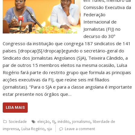
Comissão Executiva da
Federação
Internacional de
Jornalistas (FIJ) no
decurso do 30º
Congresso da instituição que congrega 187 sindicatos de 141
países. [dropcap]S[/dropcap]egundo o secretário-geral do
Sindicato dos Jornalistas Angolanos (SJA), Teixeira Cândido, a
par de outros 15 membros eleitos na mesma ocasião, Luísa
Rogério fará parte do restrito grupo que formula as principais
acções executivas da FIJ, que reúne seis mil filiados
(jornalistas). “Para o SJA e para a classe angolana é importante
estar presente nos órgãos que…
LEIA MAIS
,
,
,
,
Sociedade
eleição
fij
inédito
jornalismo
liberdade de
,
,
imprensa
Luísa Rogério
sja
Leave a comment