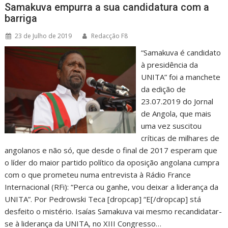
Samakuva empurra a sua candidatura com a
barriga
23 de Julho de 2019
Redacção F8
“Samakuva é candidato
à presidência da
UNITA” foi a manchete
da edição de
23.07.2019 do Jornal
de Angola, que mais
uma vez suscitou
críticas de milhares de
angolanos e não só, que desde o final de 2017 esperam que
o líder do maior partido político da oposição angolana cumpra
com o que prometeu numa entrevista à Rádio France
Internacional (RFi): “Perca ou ganhe, vou deixar a liderança da
UNITA”. Por Pedrowski Teca [dropcap] “E[/dropcap] stá
desfeito o mistério. Isaías Samakuva vai mesmo recandidatar-
se à liderança da UNITA, no XIII Congresso…