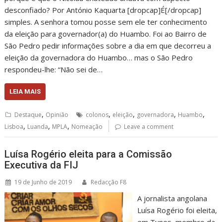
desconfiado? Por António Kaquarta [dropcap]É[/dropcap]
simples. A senhora tomou posse sem ele ter conhecimento
da eleição para governador(a) do Huambo. Foi ao Bairro de
São Pedro pedir informações sobre a dia em que decorreu a
eleição da governadora do Huambo… mas o São Pedro
respondeu-lhe: “Não sei de…
LEIA MAIS
,
,
,
,
,
Destaque
Opinião
colonos
eleição
governadora
Huambo
,
,
,
Lisboa
Luanda
MPLA
Nomeação
Leave a comment
Luísa Rogério eleita para a Comissão
Executiva da FIJ
19 de Junho de 2019
Redacção F8
A jornalista angolana
Luísa Rogério foi eleita,
em Tunes, membro da