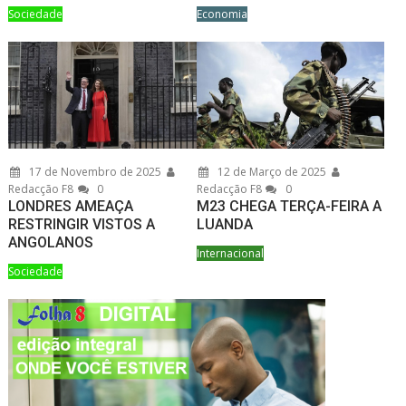
Sociedade
Economia
17 de Novembro de 2025
12 de Março de 2025
Redacção F8
0
Redacção F8
0
LONDRES AMEAÇA
M23 CHEGA TERÇA-FEIRA A
RESTRINGIR VISTOS A
LUANDA
ANGOLANOS
Internacional
Sociedade