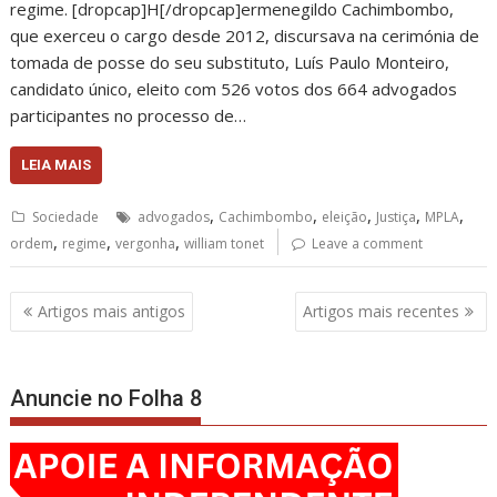
regime. [dropcap]H[/dropcap]ermenegildo Cachimbombo,
que exerceu o cargo desde 2012, discursava na cerimónia de
tomada de posse do seu substituto, Luís Paulo Monteiro,
candidato único, eleito com 526 votos dos 664 advogados
participantes no processo de…
LEIA MAIS
,
,
,
,
,
Sociedade
advogados
Cachimbombo
eleição
Justiça
MPLA
,
,
,
ordem
regime
vergonha
william tonet
Leave a comment
Navegação
Artigos mais antigos
Artigos mais recentes
de
artigos
Anuncie no Folha 8