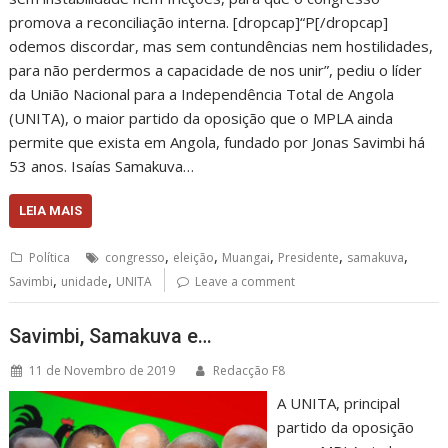
promova a reconciliação interna. [dropcap]“P[/dropcap]
odemos discordar, mas sem contundências nem hostilidades,
para não perdermos a capacidade de nos unir”, pediu o líder
da União Nacional para a Independência Total de Angola
(UNITA), o maior partido da oposição que o MPLA ainda
permite que exista em Angola, fundado por Jonas Savimbi há
53 anos. Isaías Samakuva…
LEIA MAIS
,
,
,
,
,
Política
congresso
eleição
Muangai
Presidente
samakuva
,
,
Savimbi
unidade
UNITA
Leave a comment
Savimbi, Samakuva e…
11 de Novembro de 2019
Redacção F8
A UNITA, principal
partido da oposição