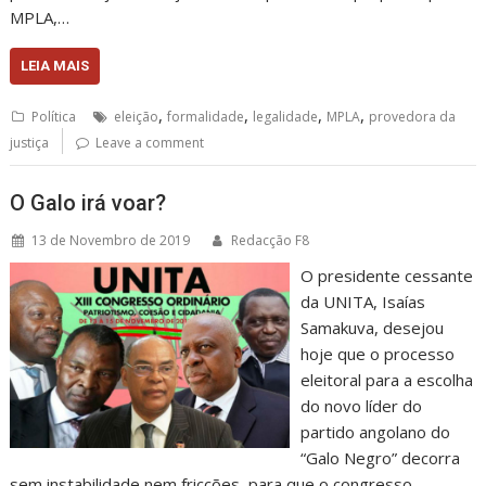
MPLA,…
LEIA MAIS
,
,
,
,
Política
eleição
formalidade
legalidade
MPLA
provedora da
justiça
Leave a comment
O Galo irá voar?
13 de Novembro de 2019
Redacção F8
O presidente cessante
da UNITA, Isaías
Samakuva, desejou
hoje que o processo
eleitoral para a escolha
do novo líder do
partido angolano do
“Galo Negro” decorra
sem instabilidade nem fricções, para que o congresso