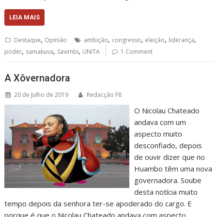
LEIA MAIS
,
,
,
,
,
Destaque
Opinião
ambição
congresso
eleição
liderança
,
,
,
poder
samakuva
Savimbi
UNITA
1 Comment
A Xôvernadora
20 de Julho de 2019
Redacção F8
O Nicolau Chateado
andava com um
aspecto muito
desconfiado, depois
de ouvir dizer que no
Huambo têm uma nova
governadora. Soube
desta notícia muito
tempo depois da senhora ter-se apoderado do cargo. E
porque é que o Nicolau Chateado andava com aspecto