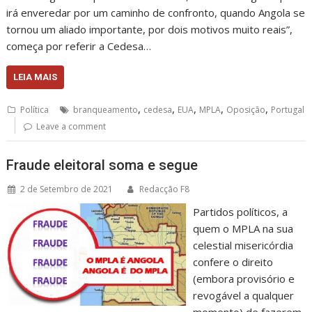
irá enveredar por um caminho de confronto, quando Angola se
tornou um aliado importante, por dois motivos muito reais”,
começa por referir a Cedesa…
LEIA MAIS
,
,
,
,
,
Política
branqueamento
cedesa
EUA
MPLA
Oposição
Portugal
Leave a comment
Fraude eleitoral soma e segue
2 de Setembro de 2021
Redacção F8
Partidos políticos, a
quem o MPLA na sua
celestial misericórdia
confere o direito
(embora provisório e
revogável a qualquer
momento) de fazerem