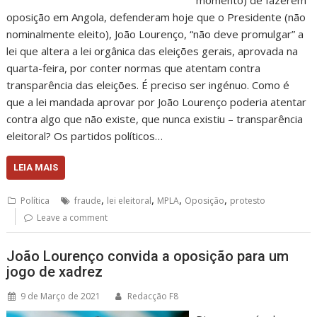
oposição em Angola, defenderam hoje que o Presidente (não
nominalmente eleito), João Lourenço, “não deve promulgar” a
lei que altera a lei orgânica das eleições gerais, aprovada na
quarta-feira, por conter normas que atentam contra
transparência das eleições. É preciso ser ingénuo. Como é
que a lei mandada aprovar por João Lourenço poderia atentar
contra algo que não existe, que nunca existiu – transparência
eleitoral? Os partidos políticos…
LEIA MAIS
,
,
,
,
Política
fraude
lei eleitoral
MPLA
Oposição
protesto
Leave a comment
João Lourenço convida a oposição para um
jogo de xadrez
9 de Março de 2021
Redacção F8