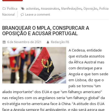
,
,
,
,
Política
activistas
Assassinatos
Manifestações
Oposição
Polícia
Nacional
Leave a comment
BRANQUEAR O MPLA, CONSPURCAR A
OPOSIÇÃO E ACUSAR PORTUGAL
6 de Novembro de 2021
Redacção F8
A Cedesa, entidade
que estuda assuntos
da África Austral mas
com destaque para
Angola e que tem sede
em Lisboa, diz que o
país se tornou “um
aliado importante” dos EUA e que “um falhanço americano”
nas relações com os angolanos seria “um falhanço global” da
estratégia norte-americana face à China. “A atitude dos EUA
face a Angola sempre foi ambivalente, e não será agora que