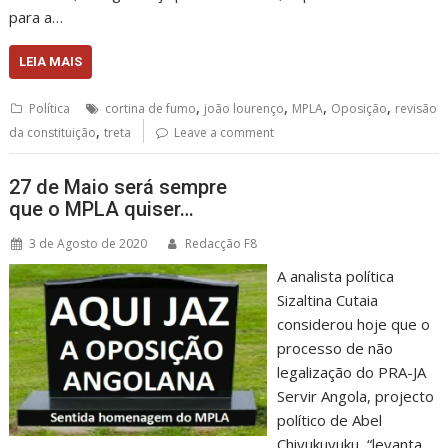
para a…
LEIA MAIS
,
,
,
,
Política
cortina de fumo
joão lourenço
MPLA
Oposição
revisão
,
da constituição
treta
Leave a comment
27 de Maio será sempre
que o MPLA quiser…
3 de Agosto de 2020
Redacção F8
A analista política
Sizaltina Cutaia
considerou hoje que o
processo de não
legalização do PRA-JA
Servir Angola, projecto
político de Abel
Chivukuvuku, “levanta