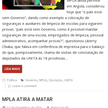
MPLA ainda permite
em Angola, considerou
hoje que “o país está
sem Governo”, dando como exemplo a colocação de
seguranças e auxiliares de limpeza de escolas para vigiarem
provas. “país está sem Governo, como é possível mandar
seguranças de uma escola, empregados de limpeza, pessoal
administrativo, acompanhar provas?”, questionou Liberty
Chiaka, que falava em conferência de imprensa para o balanço
do que, pomposamente, chama de visitas de constatação de
deputados da UNITA às 18 províncias…
LEIA MAIS
,
,
,
Política
Governo
MPLA
Oposição
UNITA
Leave a comment
MPLA ATIRA A MATAR
12 de Dezembro de 2021
Redacção F8