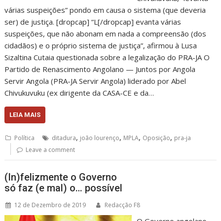
várias suspeições” pondo em causa o sistema (que deveria
ser) de justiça. [dropcap] “L[/dropcap] evanta várias
suspeições, que não abonam em nada a compreensão (dos
cidadãos) e o próprio sistema de justiça”, afirmou à Lusa
Sizaltina Cutaia questionada sobre a legalização do PRA-JA O
Partido de Renascimento Angolano — Juntos por Angola
Servir Angola (PRA-JA Servir Angola) liderado por Abel
Chivukuvuku (ex dirigente da CASA-CE e da…
LEIA MAIS
,
,
,
,
Política
ditadura
joão lourenço
MPLA
Oposição
pra-ja
Leave a comment
(In)felizmente o Governo
só faz (e mal) o… possível
12 de Dezembro de 2019
Redacção F8
O Governo angolano