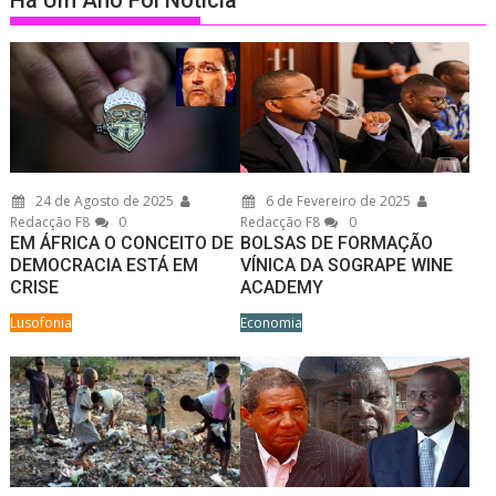
24 de Agosto de 2025
6 de Fevereiro de 2025
Redacção F8
0
Redacção F8
0
EM ÁFRICA O CONCEITO DE
BOLSAS DE FORMAÇÃO
DEMOCRACIA ESTÁ EM
VÍNICA DA SOGRAPE WINE
CRISE
ACADEMY
Lusofonia
Economia