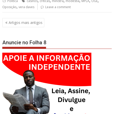
,
,
,
,
,
,
Política
casinos
críticas
ministra
modéstia
MPLA
OGE
,
Oposição
vera daves
Leave a comment
Navegação
Artigos mais antigos
de
artigos
Anuncie no Folha 8