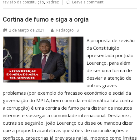
,
revisão da constituição
xadrez
Leave a comment
Cortina de fumo e siga a orgia
2 de Março de 2021
Redacção F8
A proposta de revisão
da Constituição,
apresentada por João
Lourenço, para além
de ser uma forma de
desviar a atenção de
outros graves
problemas (por exemplo do fracasso económico e social da
governação do MPLA, bem como da emblemática luta contra
a corrupção) é uma cortina de fumo para distrair os incautos
internos e sossegar a comunidade internacional. Desta vez,
outras se seguirão, João Lourenço ou disse ou mandou dizer
que a proposta acautela as questões de nacionalizações e
confiscos, categorias já previstas na lei, impondo como limites