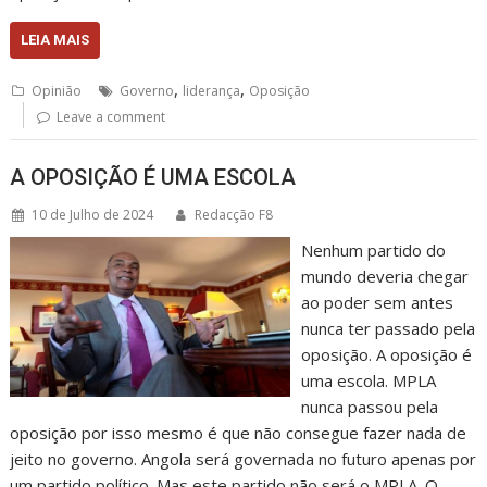
LEIA MAIS
,
,
Opinião
Governo
liderança
Oposição
Leave a comment
A OPOSIÇÃO É UMA ESCOLA
10 de Julho de 2024
Redacção F8
Nenhum partido do
mundo deveria chegar
ao poder sem antes
nunca ter passado pela
oposição. A oposição é
uma escola. MPLA
nunca passou pela
oposição por isso mesmo é que não consegue fazer nada de
jeito no governo. Angola será governada no futuro apenas por
um partido político. Mas este partido não será o MPLA. O