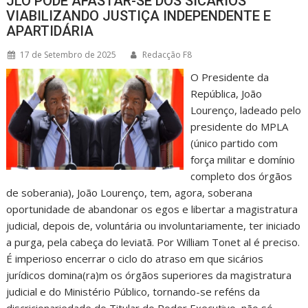
JLO PODE AFASTAR-SE DOS SICÁRIOS
VIABILIZANDO JUSTIÇA INDEPENDENTE E
APARTIDÁRIA
17 de Setembro de 2025
Redacção F8
O Presidente da
República, João
Lourenço, ladeado pelo
presidente do MPLA
(único partido com
força militar e domínio
completo dos órgãos
de soberania), João Lourenço, tem, agora, soberana
oportunidade de abandonar os egos e libertar a magistratura
judicial, depois de, voluntária ou involuntariamente, ter iniciado
a purga, pela cabeça do leviatã. Por William Tonet al é preciso.
É imperioso encerrar o ciclo do atraso em que sicários
jurídicos domina(ra)m os órgãos superiores da magistratura
judicial e do Ministério Público, tornando-se reféns da
discricionariedade do Titular do Poder Executivo, não só…