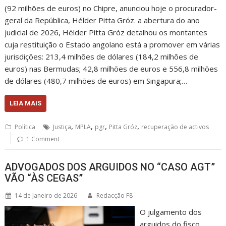
(92 milhões de euros) no Chipre, anunciou hoje o procurador-
geral da República, Hélder Pitta Gróz. a abertura do ano
judicial de 2026, Hélder Pitta Gróz detalhou os montantes
cuja restituição o Estado angolano está a promover em várias
jurisdições: 213,4 milhões de dólares (184,2 milhões de
euros) nas Bermudas; 42,8 milhões de euros e 556,8 milhões
de dólares (480,7 milhões de euros) em Singapura;…
LEIA MAIS
,
,
,
,
Política
Justiça
MPLA
pgr
Pitta Gróz
recuperação de activos
1 Comment
ADVOGADOS DOS ARGUIDOS NO “CASO AGT”
VÃO “ÀS CEGAS”
14 de Janeiro de 2026
Redacção F8
O julgamento dos
arguidos do fisco