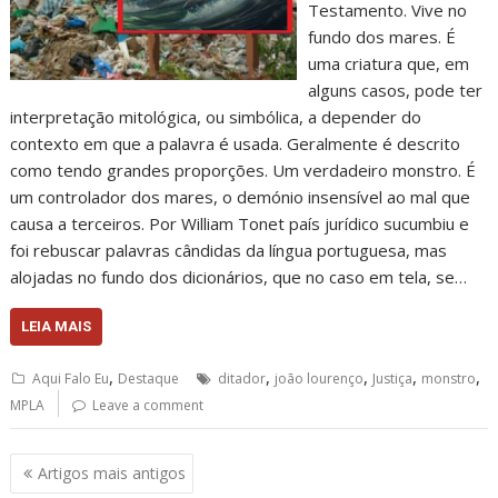
Testamento. Vive no
fundo dos mares. É
uma criatura que, em
alguns casos, pode ter
interpretação mitológica, ou simbólica, a depender do
contexto em que a palavra é usada. Geralmente é descrito
como tendo grandes proporções. Um verdadeiro monstro. É
um controlador dos mares, o demónio insensível ao mal que
causa a terceiros. Por William Tonet país jurídico sucumbiu e
foi rebuscar palavras cândidas da língua portuguesa, mas
alojadas no fundo dos dicionários, que no caso em tela, se…
LEIA MAIS
,
,
,
,
,
Aqui Falo Eu
Destaque
ditador
joão lourenço
Justiça
monstro
MPLA
Leave a comment
Navegação
Artigos mais antigos
de