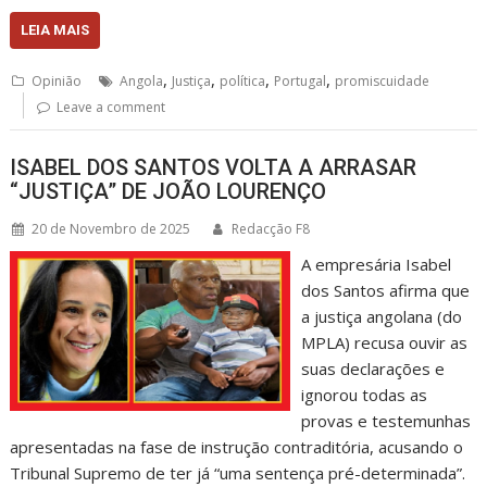
LEIA MAIS
,
,
,
,
Opinião
Angola
Justiça
política
Portugal
promiscuidade
Leave a comment
ISABEL DOS SANTOS VOLTA A ARRASAR
“JUSTIÇA” DE JOÃO LOURENÇO
20 de Novembro de 2025
Redacção F8
A empresária Isabel
dos Santos afirma que
a justiça angolana (do
MPLA) recusa ouvir as
suas declarações e
ignorou todas as
provas e testemunhas
apresentadas na fase de instrução contraditória, acusando o
Tribunal Supremo de ter já “uma sentença pré-determinada”.