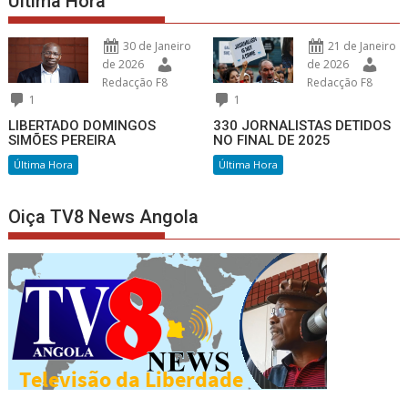
Última Hora
30 de Janeiro
21 de Janeiro
de 2026
de 2026
Redacção F8
Redacção F8
1
1
LIBERTADO DOMINGOS
330 JORNALISTAS DETIDOS
SIMÕES PEREIRA
NO FINAL DE 2025
Última Hora
Última Hora
Oiça TV8 News Angola