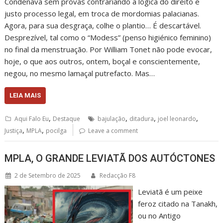
Condenava sem provas contrariando a lógica do direito e
justo processo legal, em troca de mordomias palacianas.
Agora, para sua desgraça, colhe o plantio… É descartável.
Desprezível, tal como o “Modess” (penso higiénico feminino)
no final da menstruação. Por William Tonet não pode evocar,
hoje, o que aos outros, ontem, boçal e conscientemente,
negou, no mesmo lamaçal putrefacto. Mas…
LEIA MAIS
,
,
,
,
Aqui Falo Eu
Destaque
bajulação
ditadura
joel leonardo
,
,
Justiça
MPLA
pocilga
Leave a comment
MPLA, O GRANDE LEVIATÃ DOS AUTÓCTONES
2 de Setembro de 2025
Redacção F8
Leviatã é um peixe
feroz citado na Tanakh,
ou no Antigo