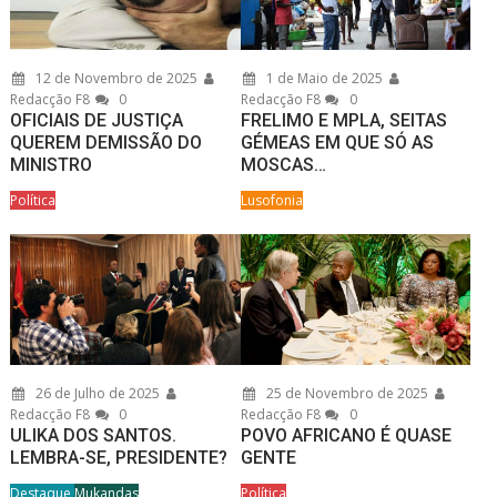
12 de Novembro de 2025
1 de Maio de 2025
Redacção F8
0
Redacção F8
0
OFICIAIS DE JUSTIÇA
FRELIMO E MPLA, SEITAS
QUEREM DEMISSÃO DO
GÉMEAS EM QUE SÓ AS
MINISTRO
MOSCAS…
Política
Lusofonia
26 de Julho de 2025
25 de Novembro de 2025
Redacção F8
0
Redacção F8
0
ULIKA DOS SANTOS.
POVO AFRICANO É QUASE
LEMBRA-SE, PRESIDENTE?
GENTE
Destaque
Mukandas
Política