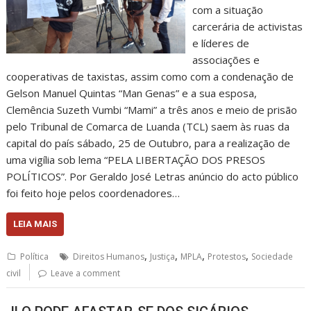
com a situação
carcerária de activistas
e líderes de
associações e
cooperativas de taxistas, assim como com a condenação de
Gelson Manuel Quintas “Man Genas” e a sua esposa,
Clemência Suzeth Vumbi “Mami” a três anos e meio de prisão
pelo Tribunal de Comarca de Luanda (TCL) saem às ruas da
capital do país sábado, 25 de Outubro, para a realização de
uma vigília sob lema “PELA LIBERTAÇÃO DOS PRESOS
POLÍTICOS”. Por Geraldo José Letras anúncio do acto público
foi feito hoje pelos coordenadores…
LEIA MAIS
,
,
,
,
Política
Direitos Humanos
Justiça
MPLA
Protestos
Sociedade
civil
Leave a comment