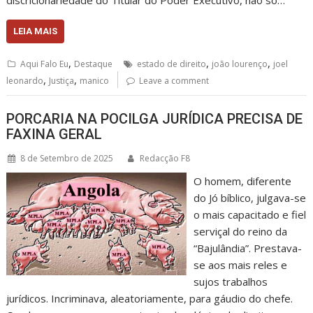
LEIA MAIS
,
,
,
Aqui Falo Eu
Destaque
estado de direito
joão lourenço
joel
,
,
leonardo
Justiça
manico
Leave a comment
PORCARIA NA POCILGA JURÍDICA PRECISA DE
FAXINA GERAL
8 de Setembro de 2025
Redacção F8
O homem, diferente
do Jó bíblico, julgava-se
o mais capacitado e fiel
serviçal do reino da
“Bajulândia”. Prestava-
se aos mais reles e
sujos trabalhos
jurídicos. Incriminava, aleatoriamente, para gáudio do chefe.