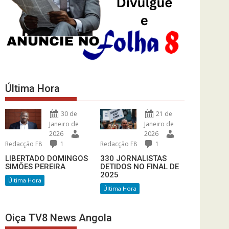
Última Hora
30 de
21 de
Janeiro de
Janeiro de
2026
2026
Redacção F8
1
Redacção F8
1
LIBERTADO DOMINGOS
330 JORNALISTAS
SIMÕES PEREIRA
DETIDOS NO FINAL DE
2025
Última Hora
Última Hora
Oiça TV8 News Angola