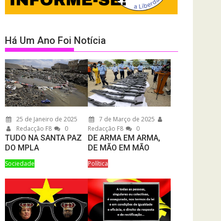
Há Um Ano Foi Notícia
25 de Janeiro de 2025
7 de Março de 2025
Redacção F8
0
Redacção F8
0
TUDO NA SANTA PAZ
DE ARMA EM ARMA,
DO MPLA
DE MÃO EM MÃO
Sociedade
Política