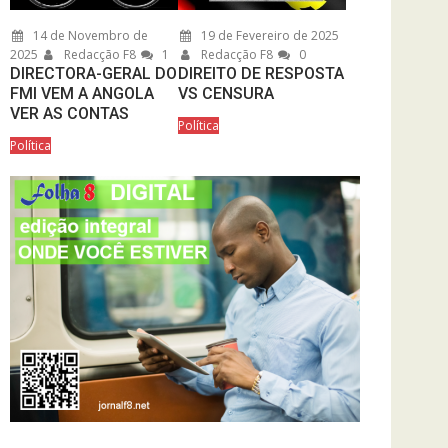
14 de Novembro de
19 de Fevereiro de 2025
2025
Redacção F8
1
Redacção F8
0
DIRECTORA-GERAL DO
DIREITO DE RESPOSTA
FMI VEM A ANGOLA
VS CENSURA
VER AS CONTAS
Política
Política