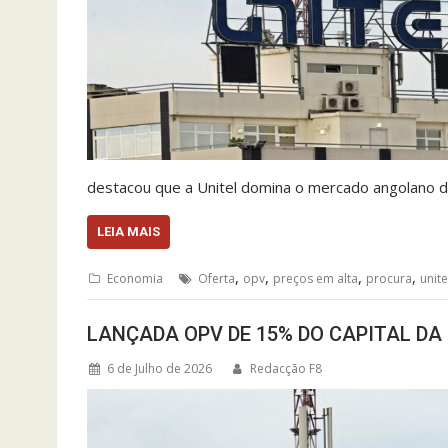
destacou que a Unitel domina o mercado angolano 
LEIA MAIS
,
,
,
,
Economia
Oferta
opv
preços em alta
procura
unite
LANÇADA OPV DE 15% DO CAPITAL DA
6 de Julho de 2026
Redacção F8