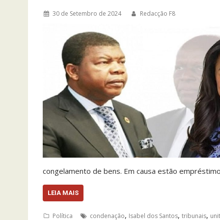
30 de Setembro de 2024
Redacção F8
congelamento de bens. Em causa estão empréstimos 
LEIA MAIS
,
,
,
Política
condenação
Isabel dos Santos
tribunais
uni