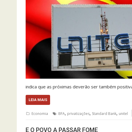
indica que as próximas deverão ser também positiv
LEIA MAIS
,
,
,
Economia
BFA
privatizações
Standard Bank
unitel
E O POVO A PASSAR FOME