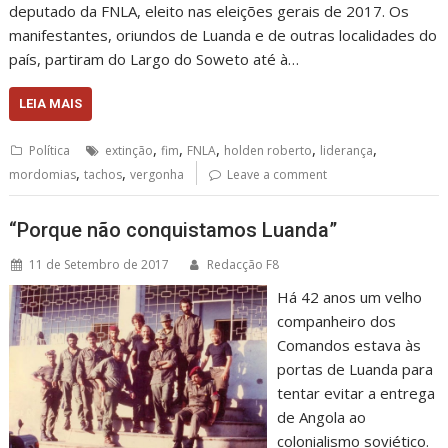
deputado da FNLA, eleito nas eleições gerais de 2017. Os
manifestantes, oriundos de Luanda e de outras localidades do
país, partiram do Largo do Soweto até à…
LEIA MAIS
,
,
,
,
,
Política
extinção
fim
FNLA
holden roberto
liderança
,
,
mordomias
tachos
vergonha
Leave a comment
“Porque não conquistamos Luanda”
11 de Setembro de 2017
Redacção F8
Há 42 anos um velho
companheiro dos
Comandos estava às
portas de Luanda para
tentar evitar a entrega
de Angola ao
colonialismo soviético.