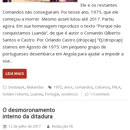
Ele e os restantes
Comandos não conseguiram. Foi nesse ano, 1975, que ele
começou a morrer. Mesmo assim lutou até 2017. Partiu
agora. Em sua homenagem reproduzo o texto “Porque não
conquistamos Luanda”, de que é autor o Comando Gilberto
Santos e Castro. Por Orlando Castro [dropcap] “E[/dropcap]
stamos em Agosto de 1975. Um pequeno grupo de
portugueses desembarca em Angola para ajudar a impedir a
sua…
LEIA MAIS
,
,
,
,
,
,
Destaque
Mukandas
1975
alvor
comandos
Cubanos
FNLA
,
,
,
holden roberto
Luanda
Portugal
soviéticos
1 Comment
O desmoronamento
interno da ditadura
12 de Julho de 2017
Redacção F8