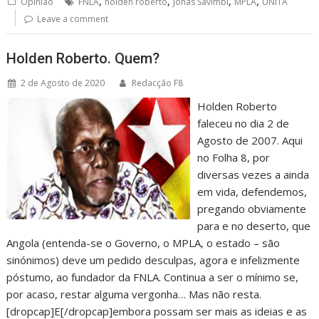
,
,
,
,
Opinião
FNLA
holden roberto
Jonas Savimbi
MPLA
UNITA
Leave a comment
Holden Roberto. Quem?
2 de Agosto de 2020
Redacção F8
Holden Roberto
faleceu no dia 2 de
Agosto de 2007. Aqui
no Folha 8, por
diversas vezes a ainda
em vida, defendemos,
pregando obviamente
para e no deserto, que
Angola (entenda-se o Governo, o MPLA, o estado – são
sinónimos) deve um pedido desculpas, agora e infelizmente
póstumo, ao fundador da FNLA. Continua a ser o mínimo se,
por acaso, restar alguma vergonha… Mas não resta.
[dropcap]E[/dropcap]embora possam ser mais as ideias e as