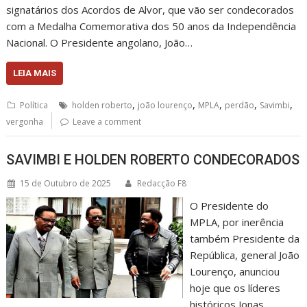
signatários dos Acordos de Alvor, que vão ser condecorados
com a Medalha Comemorativa dos 50 anos da Independência
Nacional. O Presidente angolano, João…
LEIA MAIS
,
,
,
,
,
Política
holden roberto
joão lourenço
MPLA
perdão
Savimbi
vergonha
Leave a comment
SAVIMBI E HOLDEN ROBERTO CONDECORADOS
15 de Outubro de 2025
Redacção F8
O Presidente do
MPLA, por inerência
também Presidente da
República, general João
Lourenço, anunciou
hoje que os líderes
históricos Jonas