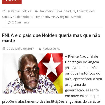
LEIA MAIS
,
,
,
Destaque
Política
Ambrósio Lukoki
ditadura
Eduardo dos
,
,
,
,
,
Santos
holden roberto
irene neto
MPLA
regime
Savimbi
2 Comments
FNLA e o país que Holden queria mas que não
existe
20 de Junho de 2017
Redacção F8
A Frente Nacional de
Libertação de Angola
(FNLA), um dos três
partidos históricos do
país, apresentou o seu
programa de
governação, assente
em nove eixos e que
propõe o afastamento das instituições angolanas do carácter