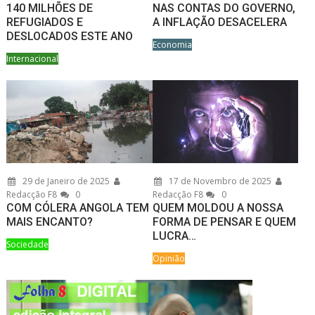
140 MILHÕES DE
NAS CONTAS DO GOVERNO,
REFUGIADOS E
A INFLAÇÃO DESACELERA
DESLOCADOS ESTE ANO
Economia
Internacional
29 de Janeiro de 2025
17 de Novembro de 2025
Redacção F8
0
Redacção F8
0
COM CÓLERA ANGOLA TEM
QUEM MOLDOU A NOSSA
MAIS ENCANTO?
FORMA DE PENSAR E QUEM
LUCRA…
Sociedade
Opinião