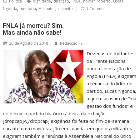
,
,
,
,
Política
dignidade
direcção
FNLA
holden roberto
Lucas
,
,
,
Ngonda
memória
Militantes
respeito
1 Comment
FNLA já morreu? Sim.
Mas ainda não sabe!
20 de Agosto de 2018
Redacção F8
Dezenas de militantes
da Frente Nacional
para a Libertação de
Angola (FNLA) exigiram
a renúncia do líder do
partido, Lucas Ngonda,
a quem acusam de “má
gestão dos fundos” e
de deixar o partido histórico à beira da extinção.
[dropcap]A[/dropcap] exigência foi feita no fim-de-semana
durante uma manifestação em Luanda, em que os militantes
exigiram também a renúncia à Assembleia Nacional do único