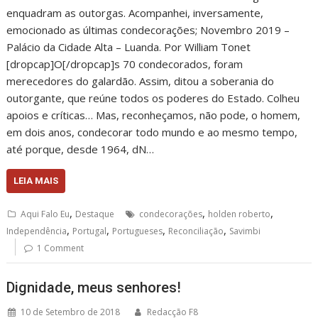
enquadram as outorgas. Acompanhei, inversamente,
emocionado as últimas condecorações; Novembro 2019 –
Palácio da Cidade Alta – Luanda. Por William Tonet
[dropcap]O[/dropcap]s 70 condecorados, foram
merecedores do galardão. Assim, ditou a soberania do
outorgante, que reúne todos os poderes do Estado. Colheu
apoios e críticas… Mas, reconheçamos, não pode, o homem,
em dois anos, condecorar todo mundo e ao mesmo tempo,
até porque, desde 1964, dN…
LEIA MAIS
,
,
,
Aqui Falo Eu
Destaque
condecorações
holden roberto
,
,
,
,
Independência
Portugal
Portugueses
Reconciliação
Savimbi
1 Comment
Dignidade, meus senhores!
10 de Setembro de 2018
Redacção F8