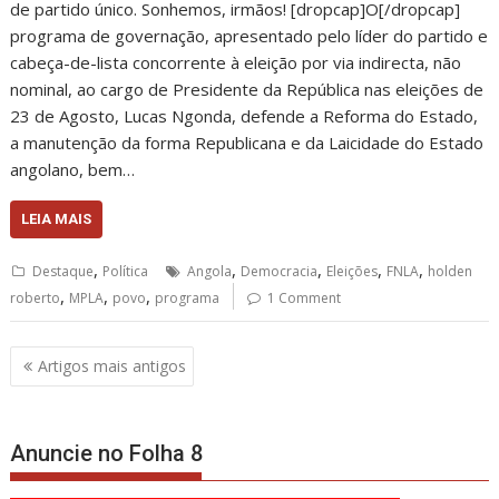
de partido único. Sonhemos, irmãos! [dropcap]O[/dropcap]
programa de governação, apresentado pelo líder do partido e
cabeça-de-lista concorrente à eleição por via indirecta, não
nominal, ao cargo de Presidente da República nas eleições de
23 de Agosto, Lucas Ngonda, defende a Reforma do Estado,
a manutenção da forma Republicana e da Laicidade do Estado
angolano, bem…
LEIA MAIS
,
,
,
,
,
Destaque
Política
Angola
Democracia
Eleições
FNLA
holden
,
,
,
roberto
MPLA
povo
programa
1 Comment
Navegação
Artigos mais antigos
de
artigos
Anuncie no Folha 8