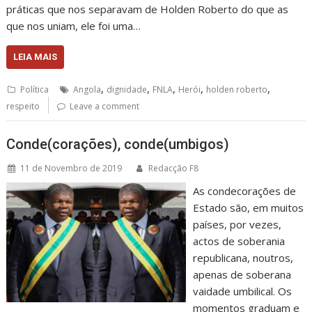
práticas que nos separavam de Holden Roberto do que as
que nos uniam, ele foi uma…
LEIA MAIS
,
,
,
,
,
Política
Angola
dignidade
FNLA
Herói
holden roberto
respeito
Leave a comment
Conde(corações), conde(umbigos)
11 de Novembro de 2019
Redacção F8
As condecorações de
Estado são, em muitos
países, por vezes,
actos de soberania
republicana, noutros,
apenas de soberana
vaidade umbilical. Os
momentos graduam e