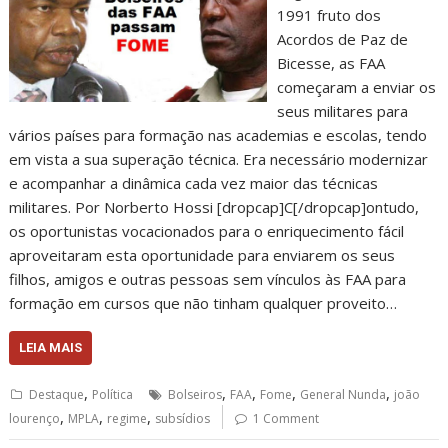
1991 fruto dos
Acordos de Paz de
Bicesse, as FAA
começaram a enviar os
seus militares para
vários países para formação nas academias e escolas, tendo
em vista a sua superação técnica. Era necessário modernizar
e acompanhar a dinâmica cada vez maior das técnicas
militares. Por Norberto Hossi [dropcap]C[/dropcap]ontudo,
os oportunistas vocacionados para o enriquecimento fácil
aproveitaram esta oportunidade para enviarem os seus
filhos, amigos e outras pessoas sem vínculos às FAA para
formação em cursos que não tinham qualquer proveito…
LEIA MAIS
,
,
,
,
,
Destaque
Política
Bolseiros
FAA
Fome
General Nunda
joão
,
,
,
lourenço
MPLA
regime
subsídios
1 Comment