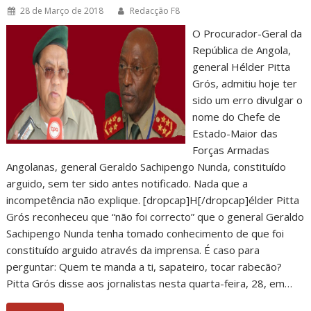
28 de Março de 2018
Redacção F8
O Procurador-Geral da
República de Angola,
general Hélder Pitta
Grós, admitiu hoje ter
sido um erro divulgar o
nome do Chefe de
Estado-Maior das
Forças Armadas
Angolanas, general Geraldo Sachipengo Nunda, constituído
arguido, sem ter sido antes notificado. Nada que a
incompetência não explique. [dropcap]H[/dropcap]élder Pitta
Grós reconheceu que “não foi correcto” que o general Geraldo
Sachipengo Nunda tenha tomado conhecimento de que foi
constituído arguido através da imprensa. É caso para
perguntar: Quem te manda a ti, sapateiro, tocar rabecão?
Pitta Grós disse aos jornalistas nesta quarta-feira, 28, em…