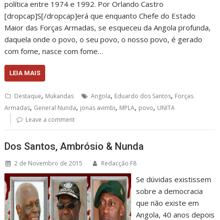
política entre 1974 e 1992. Por Orlando Castro
[dropcap]S[/dropcap]erá que enquanto Chefe do Estado
Maior das Forças Armadas, se esqueceu da Angola profunda,
daquela onde o povo, o seu povo, o nosso povo, é gerado
com fome, nasce com fome…
LEIA MAIS
,
,
,
Destaque
Mukandas
Angola
Eduardo dos Santos
Forças
,
,
,
,
,
Armadas
General Nunda
jonas avimbi
MPLA
povo
UNITA
Leave a comment
Dos Santos, Ambrósio & Nunda
2 de Novembro de 2015
Redacção F8
Se dúvidas existissem
sobre a democracia
que não existe em
Angola, 40 anos depois