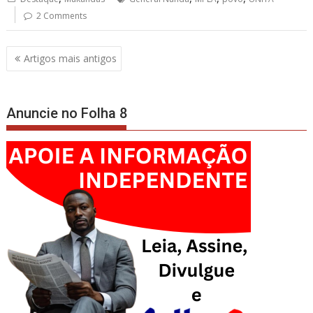
2 Comments
Navegação
Artigos mais antigos
de
artigos
Anuncie no Folha 8