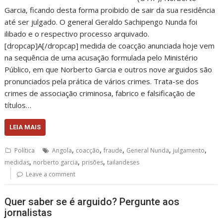
Garcia, ficando desta forma proibido de sair da sua residência
até ser julgado. O general Geraldo Sachipengo Nunda foi
ilibado e o respectivo processo arquivado.
[dropcap]A[/dropcap] medida de coacção anunciada hoje vem
na sequência de uma acusação formulada pelo Ministério
Público, em que Norberto Garcia e outros nove arguidos são
pronunciados pela prática de vários crimes. Trata-se dos
crimes de associação criminosa, fabrico e falsificação de
títulos…
LEIA MAIS
,
,
,
,
,
Política
Angola
coacção
fraude
General Nunda
julgamento
,
,
,
medidas
norberto garcia
prisões
tailandeses
Leave a comment
Quer saber se é arguido? Pergunte aos
jornalistas