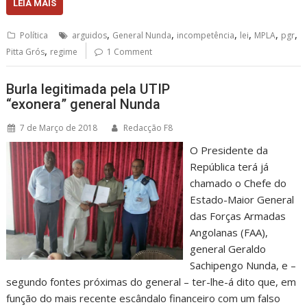
LEIA MAIS
,
,
,
,
,
,
Política
arguidos
General Nunda
incompetência
lei
MPLA
pgr
,
Pitta Grós
regime
1 Comment
Burla legitimada pela UTIP
“exonera” general Nunda
7 de Março de 2018
Redacção F8
O Presidente da
República terá já
chamado o Chefe do
Estado-Maior General
das Forças Armadas
Angolanas (FAA),
general Geraldo
Sachipengo Nunda, e –
segundo fontes próximas do general – ter-lhe-á dito que, em
função do mais recente escândalo financeiro com um falso