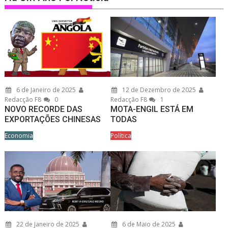
6 de Janeiro de 2025
12 de Dezembro de 2025
Redacção F8
0
Redacção F8
1
NOVO RECORDE DAS
MOTA-ENGIL ESTÁ EM
EXPORTAÇÕES CHINESAS
TODAS
Economia
Política
22 de Janeiro de 2025
6 de Maio de 2025