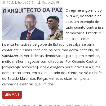
10 de Julho de 2015
Redacção F8
O regime angolano do
MPLA é, de facto e de
jure, um exemplo de
tudo quanto contraria a
democracia. Prende e
mata inocentes,
inventa tentativas de golpe de Estado, descalça-se para
contar até 12 mas confunde os pés. Não deixa, contudo, de
satisfazer as verdadeiras democracias para quem é melhor,
muito melhor, negociar com ditaduras. Por Orlando Castro
[dropcap]N[/dropcap] unca é exagero perguntar: Em alguma
democracia séria, em algum Estado de Direito, se vê o Chefe
do Estado Maior das Forças Armadas dizer, em plena
campanha eleitoral, que um dos…
LEIA MAIS
,
,
,
,
Destaque
Mukandas
General Nunda
MPLA
povo
UNITA