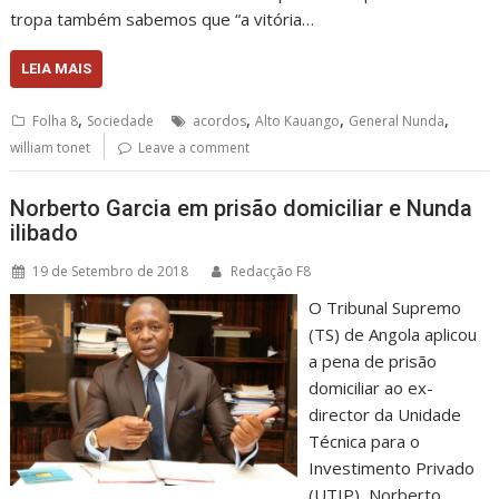
tropa também sabemos que “a vitória…
LEIA MAIS
,
,
,
,
Folha 8
Sociedade
acordos
Alto Kauango
General Nunda
william tonet
Leave a comment
Norberto Garcia em prisão domiciliar e Nunda
ilibado
19 de Setembro de 2018
Redacção F8
O Tribunal Supremo
(TS) de Angola aplicou
a pena de prisão
domiciliar ao ex-
director da Unidade
Técnica para o
Investimento Privado
(UTIP), Norberto