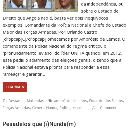
da independência, ou
sobre o Estado de
Direito que Angola não é, basta ver dois inequívocos
exemplos: Comandante da Polícia Nacional e Chefe do Estado
Maior das Forças Armadas. Por Orlando Castro
[dropcap]C[/dropcap] omecemos por Ambrósio de Lemos. O
comandante da Polícia Nacional do regime criticou o
“pronunciamento leviano” do líder UNITA quando, em 2012,
este pediu o adiamento das eleições gerais, dizendo que a
Polícia Nacional estava pronta para responder a essa
“ameaça” e garantir…
LEIA MAIS
,
,
,
Destaque
Mukandas
ambrósio de lemos
Eduardo dos Santos
,
,
,
Forças Armadas
General Nunda
Polícia
regime
1 Comment
Pesadelos que (i)Nunda(m)