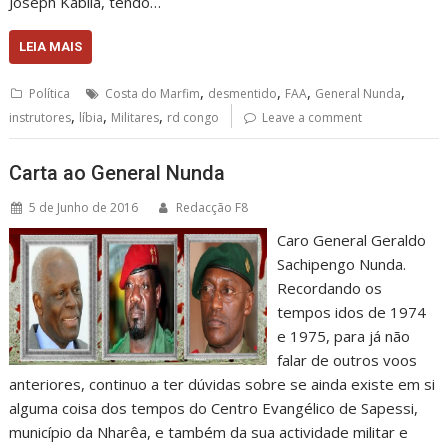
Joseph Kabila, tendo…
LEIA MAIS
,
,
,
,
Política
Costa do Marfim
desmentido
FAA
General Nunda
,
,
,
instrutores
líbia
Militares
rd congo
Leave a comment
Carta ao General Nunda
5 de Junho de 2016
Redacção F8
Caro General Geraldo
Sachipengo Nunda.
Recordando os
tempos idos de 1974
e 1975, para já não
falar de outros voos
anteriores, continuo a ter dúvidas sobre se ainda existe em si
alguma coisa dos tempos do Centro Evangélico de Sapessi,
município da Nharêa, e também da sua actividade militar e