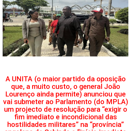
A UNITA (o maior partido da oposição
que, a muito custo, o general João
Lourenço ainda permite) anunciou que
vai submeter ao Parlamento (do MPLA)
um projecto de resolução para “exigir o
fim imediato e incondicional das
hostilidades militares” na “província”