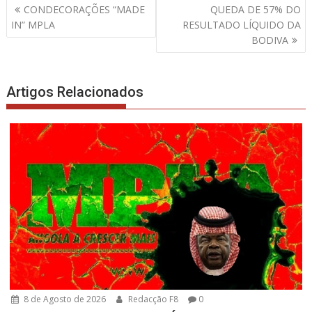
Navegação
CONDECORAÇÕES “MADE
QUEDA DE 57% DO
de
IN” MPLA
RESULTADO LÍQUIDO DA
artigos
BODIVA
Artigos Relacionados
8 de Agosto de 2026
Redacção F8
0