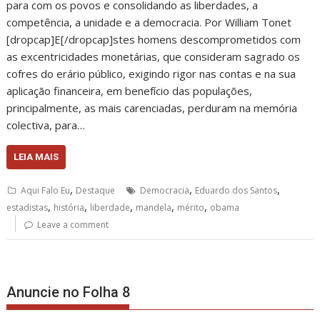
para com os povos e consolidando as liberdades, a
competência, a unidade e a democracia. Por William Tonet
[dropcap]E[/dropcap]stes homens descomprometidos com
as excentricidades monetárias, que consideram sagrado os
cofres do erário público, exigindo rigor nas contas e na sua
aplicação financeira, em benefício das populações,
principalmente, as mais carenciadas, perduram na memória
colectiva, para…
LEIA MAIS
,
,
,
Aqui Falo Eu
Destaque
Democracia
Eduardo dos Santos
,
,
,
,
,
estadistas
história
liberdade
mandela
mérito
obama
Leave a comment
Anuncie no Folha 8