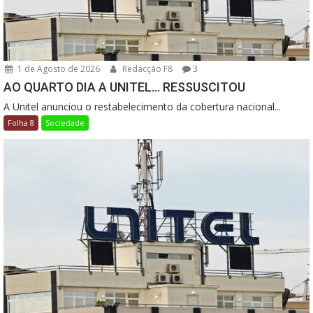
1 de Agosto de 2026
Redacção F8
3
AO QUARTO DIA A UNITEL… RESSUSCITOU
A Unitel anunciou o restabelecimento da cobertura nacional...
Folha 8
Sociedade