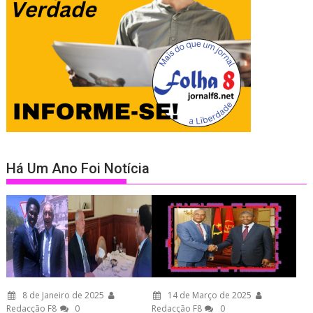
Há Um Ano Foi Notícia
8 de Janeiro de 2025
14 de Março de 2025
Redacção F8
0
Redacção F8
0