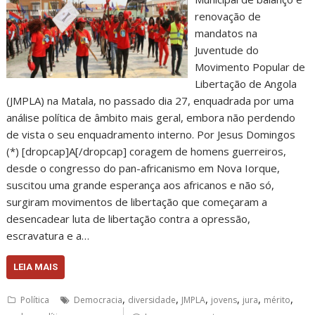
renovação de
mandatos na
Juventude do
Movimento Popular de
Libertação de Angola
(JMPLA) na Matala, no passado dia 27, enquadrada por uma
análise política de âmbito mais geral, embora não perdendo
de vista o seu enquadramento interno. Por Jesus Domingos
(*) [dropcap]A[/dropcap] coragem de homens guerreiros,
desde o congresso do pan-africanismo em Nova Iorque,
suscitou uma grande esperança aos africanos e não só,
surgiram movimentos de libertação que começaram a
desencadear luta de libertação contra a opressão,
escravatura e a…
LEIA MAIS
,
,
,
,
,
,
Política
Democracia
diversidade
JMPLA
jovens
jura
mérito