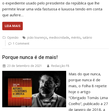
o expediente usado pelo presidente da república que lhe
permite levar uma vida fastuosa e luxuosa tendo em conta
que aufere…
LEIA MAIS
,
,
,
Opinião
joão lourenço
mediocridade
mérito
salário
1 Comment
Porque nunca é de mais!
23 de Setembro de 2021
Redacção F8
Mais do que nunca,
porque nunca é de
mais, o Folha 8 repete
hoje o artigo
“Obrigado Tomás Lima
Coelho”, publicado a 27
de Janeiro de 2018, a