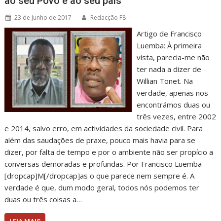
ao seu Povo e ao seu país
23 de Junho de 2017
Redacção F8
Artigo de Francisco
Luemba: À primeira
vista, parecia-me não
ter nada a dizer de
Willian Tonet. Na
verdade, apenas nos
encontrámos duas ou
três vezes, entre 2002
e 2014, salvo erro, em actividades da sociedade civil. Para
além das saudações de praxe, pouco mais havia para se
dizer, por falta de tempo e por o ambiente não ser propício a
conversas demoradas e profundas. Por Francisco Luemba
[dropcap]M[/dropcap]as o que parece nem sempre é. A
verdade é que, dum modo geral, todos nós podemos ter
duas ou três coisas a…