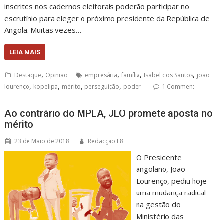
inscritos nos cadernos eleitorais poderão participar no
escrutínio para eleger o próximo presidente da República de
Angola. Muitas vezes…
LEIA MAIS
,
,
,
,
Destaque
Opinião
empresária
família
Isabel dos Santos
joão
,
,
,
,
lourenço
kopelipa
mérito
perseguição
poder
1 Comment
Ao contrário do MPLA, JLO promete aposta no
mérito
23 de Maio de 2018
Redacção F8
O Presidente
angolano, João
Lourenço, pediu hoje
uma mudança radical
na gestão do
Ministério das