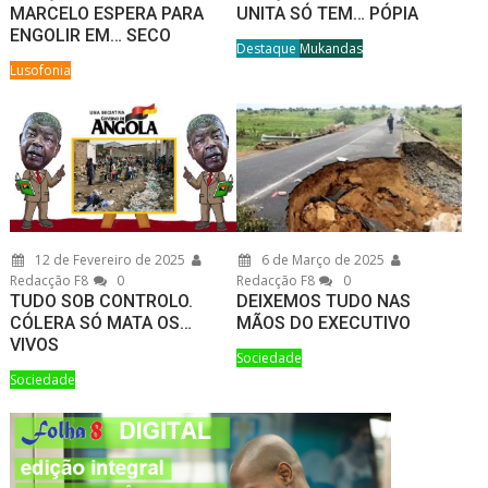
MARCELO ESPERA PARA
UNITA SÓ TEM… PÓPIA
ENGOLIR EM… SECO
Destaque
Mukandas
Lusofonia
12 de Fevereiro de 2025
6 de Março de 2025
Redacção F8
0
Redacção F8
0
TUDO SOB CONTROLO.
DEIXEMOS TUDO NAS
CÓLERA SÓ MATA OS…
MÃOS DO EXECUTIVO
VIVOS
Sociedade
Sociedade