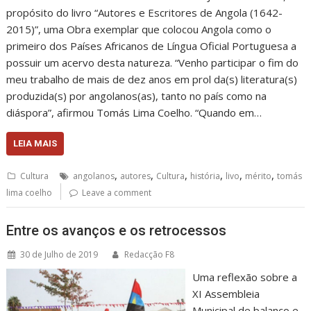
propósito do livro “Autores e Escritores de Angola (1642-
2015)”, uma Obra exemplar que colocou Angola como o
primeiro dos Países Africanos de Língua Oficial Portuguesa a
possuir um acervo desta natureza. “Venho participar o fim do
meu trabalho de mais de dez anos em prol da(s) literatura(s)
produzida(s) por angolanos(as), tanto no país como na
diáspora”, afirmou Tomás Lima Coelho. “Quando em…
LEIA MAIS
,
,
,
,
,
,
Cultura
angolanos
autores
Cultura
história
livo
mérito
tomás
lima coelho
Leave a comment
Entre os avanços e os retrocessos
30 de Julho de 2019
Redacção F8
Uma reflexão sobre a
XI Assembleia
Municipal de balanço e