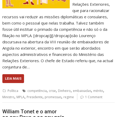
Relações Exteriores,
que para racionalizar
recursos vai reduzir as missões diplomáticas e consulares,
bem como o pessoal que nelas trabalha. Talvez também
fosse útil instituir o primado da competência e não só o da
filiação no MPLA. [dropcap]J[/dropcap]oão Lourenço
discursava na abertura da VIII reunião de embaixadores de
Angola no exterior, encontro em que serão abordados
aspectos administrativos e financeiros do Ministério das
Relações Exteriores. O chefe de Estado referiu que, na actual
conjuntura de…
LEIA MAIS
,
,
,
,
,
Política
competência
crise
Dinheiro
embaixadas
mérito
,
,
,
,
Ministro
MPLA
Presidente
promessas
regime
1 Comment
William Tonet e o amor