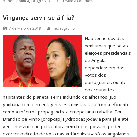
,
,
poder
política
progresso
Leave a comment
Vingança servir-se-á fria?
7 de Maio de 2019
Redacção F8
Não tenho dúvidas
nenhumas que se as
eleições presidenciais
de Angola
dependessem dos
votos dos
portugueses ou até
dos restantes
habitantes do planeta Terra incluindo os africanos, JLo
ganharia com percentagens estalinistas tal a forma eficiente
como a máquina propagandista emepeliana trabalha. Por
Brandão de Pinho [dropcap]T[/dropcap]odavia para já e até
ver – mesmo que porventura nem todos possam poder
exercer o direito de voto nas autárquicas – só os angolanos