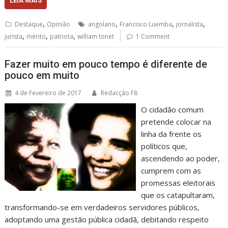
LEIA MAIS
,
,
,
,
Destaque
Opinião
angolano
Francisco Luemba
jornalista
,
,
,
jurista
mérito
patriota
william tonet
1 Comment
Fazer muito em pouco tempo é diferente de
pouco em muito
4 de Fevereiro de 2017
Redacção F8
O cidadão comum
pretende colocar na
linha da frente os
políticos que,
ascendendo ao poder,
cumprem com as
promessas eleitorais
que os catapultaram,
transformando-se em verdadeiros servidores públicos,
adoptando uma gestão pública cidadã, debitando respeito