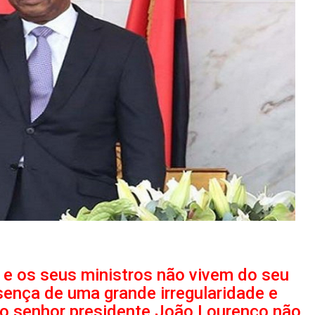
 e os seus ministros não vivem do seu
sença de uma grande irregularidade e
 o senhor presidente João Lourenço não