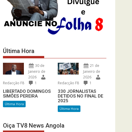
Última Hora
30 de
21 de
Janeiro de
Janeiro de
2026
2026
Redacção F8
1
Redacção F8
1
LIBERTADO DOMINGOS
330 JORNALISTAS
SIMÕES PEREIRA
DETIDOS NO FINAL DE
2025
Última Hora
Última Hora
Oiça TV8 News Angola