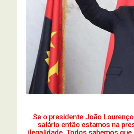
Se o presidente João Lourenço
salário então estamos na pre
ilegalidade. Todos sabemos que