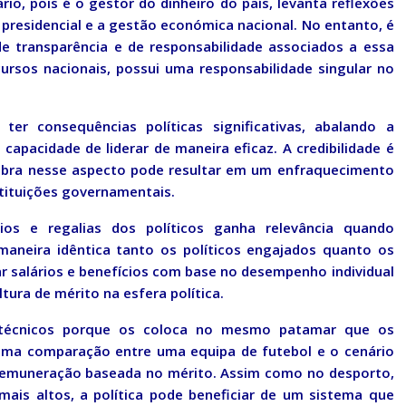
io, pois é o gestor do dinheiro do país, levanta reflexões
 presidencial e a gestão económica nacional. No entanto, é
de transparência e de responsabilidade associados a essa
ursos nacionais, possui uma responsabilidade singular no
 ter consequências políticas significativas, abalando a
capacidade de liderar de maneira eficaz. A credibilidade é
quebra nesse aspecto pode resultar em um enfraquecimento
stituições governamentais.
ios e regalias dos políticos ganha relevância quando
aneira idêntica tanto os políticos engajados quanto os
 salários e benefícios com base no desempenho individual
tura de mérito na esfera política.
s técnicos porque os coloca no mesmo patamar que os
 uma comparação entre uma equipa de futebol e o cenário
 remuneração baseada no mérito. Assim como no desporto,
ais altos, a política pode beneficiar de um sistema que