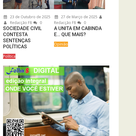
23 de Outubro de 2025
27 de Março de 2025
Redacção F8
0
Redacção F8
0
SOCIEDADE CIVIL
A UNITA EM CABINDA
CONTESTA
E… QUE MAIS?
SENTENÇAS
Opinião
POLÍTICAS
Política