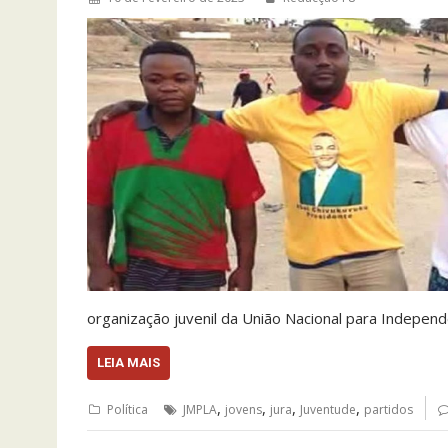
organização juvenil da União Nacional para Indepen
LEIA MAIS
,
,
,
,
Política
JMPLA
jovens
jura
Juventude
partidos