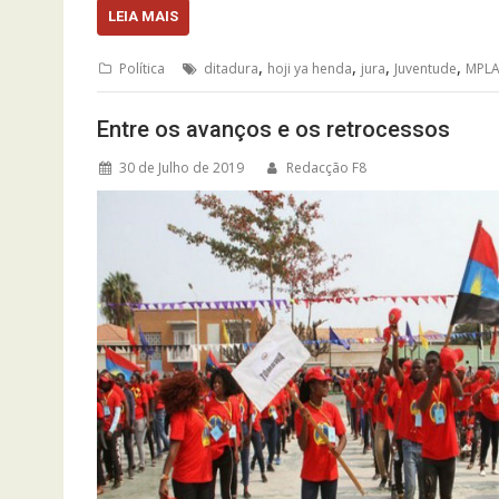
LEIA MAIS
,
,
,
,
Política
ditadura
hoji ya henda
jura
Juventude
MPL
Entre os avanços e os retrocessos
30 de Julho de 2019
Redacção F8