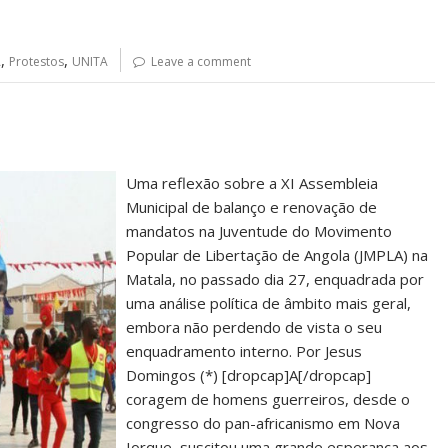
,
,
A
Protestos
UNITA
Leave a comment
Uma reflexão sobre a XI Assembleia
Municipal de balanço e renovação de
mandatos na Juventude do Movimento
Popular de Libertação de Angola (JMPLA) na
Matala, no passado dia 27, enquadrada por
uma análise política de âmbito mais geral,
embora não perdendo de vista o seu
enquadramento interno. Por Jesus
Domingos (*) [dropcap]A[/dropcap]
coragem de homens guerreiros, desde o
congresso do pan-africanismo em Nova
Iorque, suscitou uma grande esperança aos