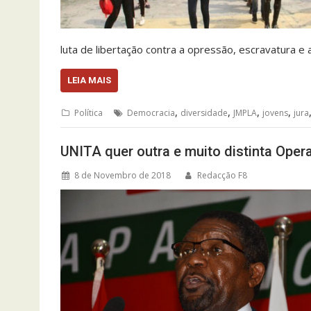
luta de libertação contra a opressão, escravatura e
LEIA MAIS
,
,
,
,
Política
Democracia
diversidade
JMPLA
jovens
jura
UNITA quer outra e muito distinta Ope
8 de Novembro de 2018
Redacção F8