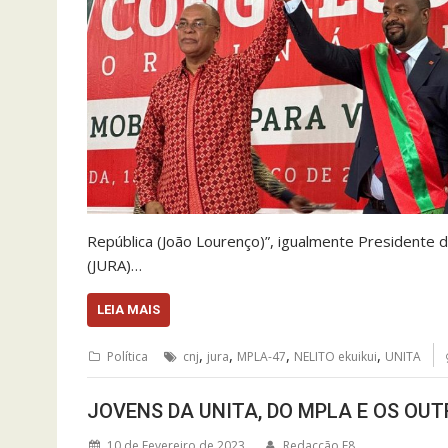
República (João Lourenço)”, igualmente Presidente 
(JURA)…
LEIA MAIS
,
,
,
,
Política
cnj
jura
MPLA-47
NELITO ekuikui
UNITA
JOVENS DA UNITA, DO MPLA E OS OU
10 de Fevereiro de 2023
Redacção F8