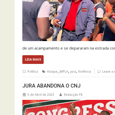
de um acampamento e se depararam na estrada c
LEIA MAIS
,
,
,
Política
Ataque
JMPLA
jura
Violência
Leave a
JURA ABANDONA O CNJ
5 de Abril de 2023
Redacção F8