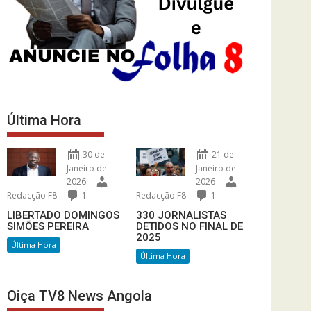
Última Hora
30 de
21 de
Janeiro de
Janeiro de
2026
2026
Redacção F8
1
Redacção F8
1
LIBERTADO DOMINGOS
330 JORNALISTAS
SIMÕES PEREIRA
DETIDOS NO FINAL DE
2025
Última Hora
Última Hora
Oiça TV8 News Angola