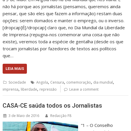
não há porque aos jornalistas (pensamos, queremos ainda
pensar, que são eles que fazem a informação) restam duas
opções: serem domados e manter o emprego, ou o inverso.
[dropcap]É[/dropcap] claro que, no Dia Mundial da Liberdade
de Imprensa (repugna-nos comemorar uma coisa que não
existe), veremos toda a espécie de gentalha (desde os que
trocam jornalistas por fazedores de textos aos políticos
que…
LEIA MAIS
,
,
,
,
Sociedade
Angola
Censura
comemoração
dia mundial
,
,
imprensa
liberdade
repressão
Leave a comment
CASA-CE saúda todos os Jornalistas
3 de Maio de 2016
Redacção F8
“1 – O Conselho