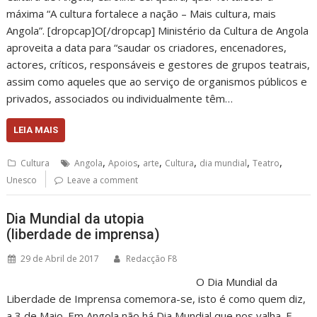
máxima “A cultura fortalece a nação – Mais cultura, mais
Angola”. [dropcap]O[/dropcap] Ministério da Cultura de Angola
aproveita a data para “saudar os criadores, encenadores,
actores, críticos, responsáveis e gestores de grupos teatrais,
assim como aqueles que ao serviço de organismos públicos e
privados, associados ou individualmente têm…
LEIA MAIS
,
,
,
,
,
,
Cultura
Angola
Apoios
arte
Cultura
dia mundial
Teatro
Unesco
Leave a comment
Dia Mundial da utopia
(liberdade de imprensa)
29 de Abril de 2017
Redacção F8
O Dia Mundial da
Liberdade de Imprensa comemora-se, isto é como quem diz,
a 3 de Maio. Em Angola não há Dia Mundial que nos valha. E