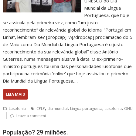
UNESCO do Dia
Mundial da Língua
Portuguesa, que hoje
se assinala pela primeira vez, como “um justo
reconhecimento” da relevância global do idioma. “Portugal em
Linha”, lembram-se? [dropcap] “A[/dropcap] proclamação do 5
de Maio como Dia Mundial da Língua Portuguesa é o justo
reconhecimento da sua relevância global” disse António
Guterres, numa mensagem alusiva à data. O ex-primeiro-
ministro português foi uma das personalidades lusófonas que
participou na cerimónia ‘online’ que hoje assinalou o primeiro
Dia Mundial da Língua Portuguesa,…
LEIA MAIS
,
,
,
,
Lusofonia
CPLP
dia mundial
Língua portuguesa
Lusofonia
ONU
Leave a comment
População? 29 milhões.