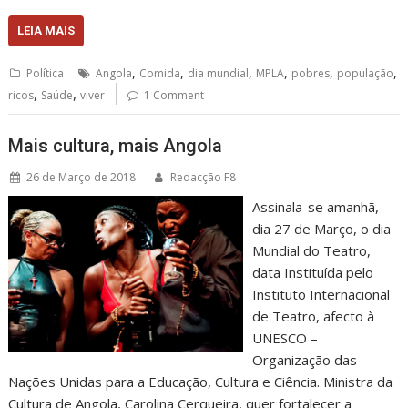
LEIA MAIS
,
,
,
,
,
,
Política
Angola
Comida
dia mundial
MPLA
pobres
população
,
,
ricos
Saúde
viver
1 Comment
Mais cultura, mais Angola
26 de Março de 2018
Redacção F8
Assinala-se amanhã,
dia 27 de Março, o dia
Mundial do Teatro,
data Instituída pelo
Instituto Internacional
de Teatro, afecto à
UNESCO –
Organização das
Nações Unidas para a Educação, Cultura e Ciência. Ministra da
Cultura de Angola, Carolina Cerqueira, quer fortalecer a