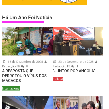
Há Um Ano Foi Notícia
16 de Dezembro de 2025
23 de Dezembro de 2025
Redacção F8
0
Redacção F8
1
A RESPOSTA QUE
“JUNTOS POR ANGOLA”
DERROTOU O VÍRUS DOS
Política
MACACOS
Internacional