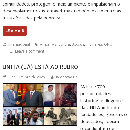
comunidades, protegem o meio ambiente e impulsionam o
desenvolvimento sustentável, mas também estão entre as
mais afectadas pela pobreza…
LEIA MAIS
,
,
,
,
Internacional
África
Agricultura
Apoios
mulheres
ONU
Leave a comment
UNITA (JÁ) ESTÁ AO RUBRO
8 de Outubro de 2025
Redacção F8
Mais de 700
personalidades
históricas e dirigentes
da UNITA, incluindo
fundadores, generais e
deputados, apoiam
recandidatura de