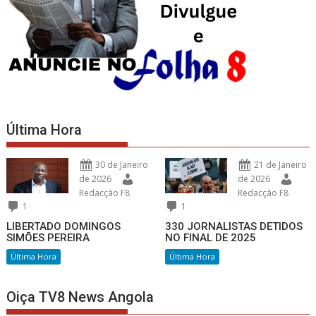
Última Hora
30 de Janeiro
21 de Janeiro
de 2026
de 2026
Redacção F8
Redacção F8
1
1
LIBERTADO DOMINGOS
330 JORNALISTAS DETIDOS
SIMÕES PEREIRA
NO FINAL DE 2025
Última Hora
Última Hora
Oiça TV8 News Angola