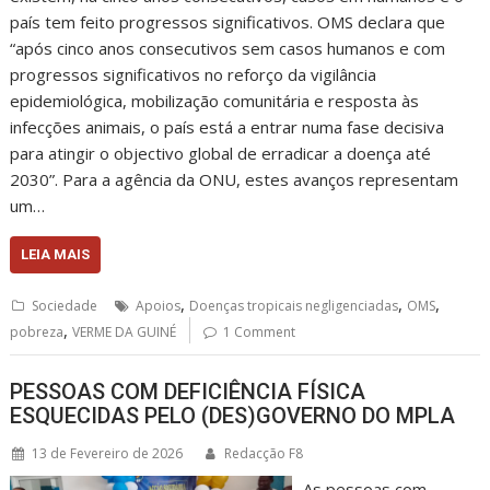
país tem feito progressos significativos. OMS declara que
“após cinco anos consecutivos sem casos humanos e com
progressos significativos no reforço da vigilância
epidemiológica, mobilização comunitária e resposta às
infecções animais, o país está a entrar numa fase decisiva
para atingir o objectivo global de erradicar a doença até
2030”. Para a agência da ONU, estes avanços representam
um…
LEIA MAIS
,
,
,
Sociedade
Apoios
Doenças tropicais negligenciadas
OMS
,
pobreza
VERME DA GUINÉ
1 Comment
PESSOAS COM DEFICIÊNCIA FÍSICA
ESQUECIDAS PELO (DES)GOVERNO DO MPLA
13 de Fevereiro de 2026
Redacção F8
As pessoas com