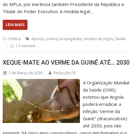
do MPLA, por inerência também Presidente da República e
Titular do Poder Executivo. A medida legal…
LEIA MAIS
,
,
,
,
Política
Apoios
jovens
propaganda
receitas de jogos
Saúde
1 Comment
XEQUE-MATE AO VERME DA GUINÉ ATÉ… 2030
1 de Março de 2026
Redacção F8
A Organização Mundial
da Saúde (OMS)
estimou que Angola
poderá erradicar a
infeção “verme da
Guiné” (dracunculose)
até 2030, pois não
existem, há cinco anos consecutivos, casos em humanos e o