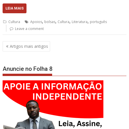
LEIA MAIS
,
,
,
,
Cultura
Apoios
bolsas
Cultura
Literatura
português
Leave a comment
Navegação
Artigos mais antigos
de
artigos
Anuncie no Folha 8