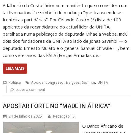
Adalberto da Costa Júnior num manifesto que o considera um
“activo nacional” e símbolo de mudança “que transcende as
fronteiras partidárias”. Por Orlando Castro (*) lista de 100
apoiantes da recandidatura do actual líder da UNITA,
partilhada numa publicação da deputada Mihaela Webba, inclui
dois dos fundadores da UNITA ao lado de Jonas Savimbi — o
deputado Ernesto Mulato e o general Samuel Chiwale —, bem
como veteranos das FALA (Forças Armadas de…
LEIA MAIS
,
,
,
,
Política
Apoios
congresso
Eleições
Savimbi
UNITA
Leave a comment
APOSTAR FORTE NO “MADE IN ÁFRICA”
24 de Julho de 2025
Redacção F8
O Banco Africano de
Desenvolvimento e a