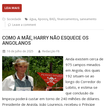
LEIA MAIS
,
,
,
,
Sociedade
água
Apoios
BAD
financiamentos
saneamento
Leave a comment
COMO A MÃE, HARRY NÃO ESQUECE OS
ANGOLANOS
16 de Julho de 2025
Redacção F8
Ainda existem cerca de
975 campos minados
em Angola, dos quais
192 situam-se ao
longo do Corredor do
Lobito, e estima-se
que conclusão da
limpeza poderá custar em torno de 240 milhões de dólares.
Presidente de Angola, João Lourenço, recebeu o Príncipe