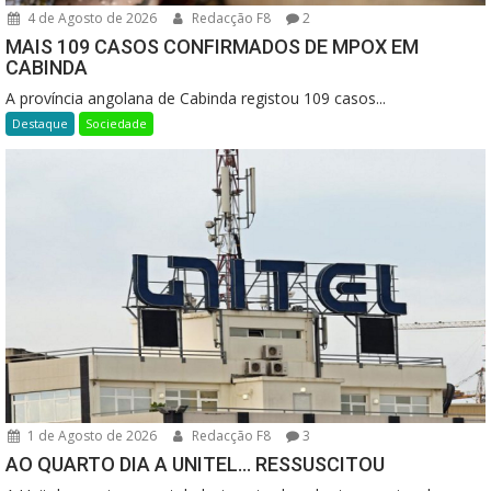
4 de Agosto de 2026
Redacção F8
2
MAIS 109 CASOS CONFIRMADOS DE MPOX EM
CABINDA
A província angolana de Cabinda registou 109 casos...
Destaque
Sociedade
1 de Agosto de 2026
Redacção F8
3
AO QUARTO DIA A UNITEL… RESSUSCITOU