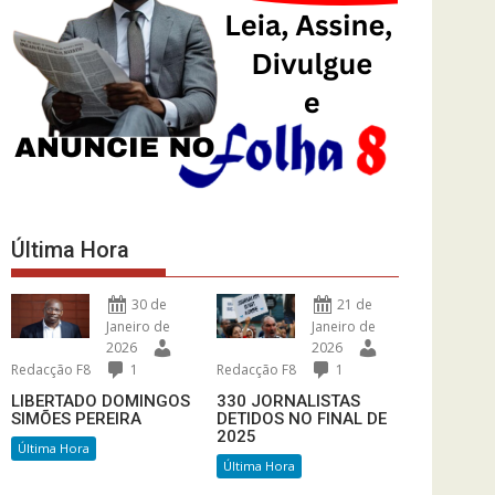
Última Hora
30 de
21 de
Janeiro de
Janeiro de
2026
2026
Redacção F8
1
Redacção F8
1
LIBERTADO DOMINGOS
330 JORNALISTAS
SIMÕES PEREIRA
DETIDOS NO FINAL DE
2025
Última Hora
Última Hora