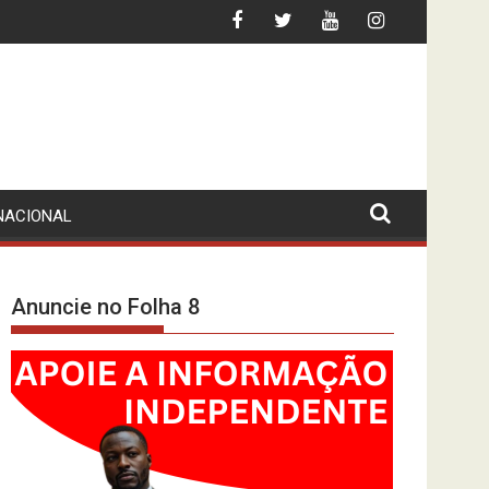
FAC LÁ ESTÁ… DE PÉ
LEI CONTRA AS “FAKE NEWS”? MPLA (DES)COBRI
NACIONAL
Anuncie no Folha 8