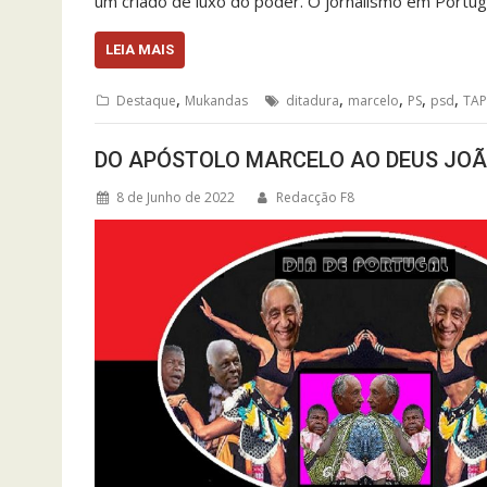
um criado de luxo do poder. O jornalismo em Portug
LEIA MAIS
,
,
,
,
,
Destaque
Mukandas
ditadura
marcelo
PS
psd
TAP
DO APÓSTOLO MARCELO AO DEUS JO
8 de Junho de 2022
Redacção F8