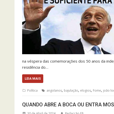
na véspera das comemorações dos 50 anos da inde
residência do…
LEIA MAIS
,
,
,
,
Política
angolanos
bajulação
elogios
Fome
joão l
QUANDO ABRE A BOCA OU ENTRA MOS
30 de Abril de 2024
Redacção F8