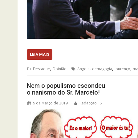
LEIA MAIS
,
,
,
,
Destaque
Opinião
Angola
demagogia
lourenço
ma
Nem o populismo escondeu
o nanismo do Sr. Marcelo!
9 de Março de 2019
Redacção F8