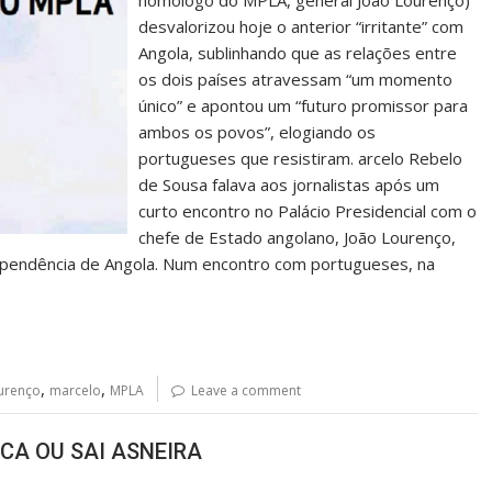
homólogo do MPLA, general João Lourenço)
desvalorizou hoje o anterior “irritante” com
Angola, sublinhando que as relações entre
os dois países atravessam “um momento
único” e apontou um “futuro promissor para
ambos os povos”, elogiando os
portugueses que resistiram. arcelo Rebelo
de Sousa falava aos jornalistas após um
curto encontro no Palácio Presidencial com o
chefe de Estado angolano, João Lourenço,
pendência de Angola. Num encontro com portugueses, na
,
,
ourenço
marcelo
MPLA
Leave a comment
CA OU SAI ASNEIRA