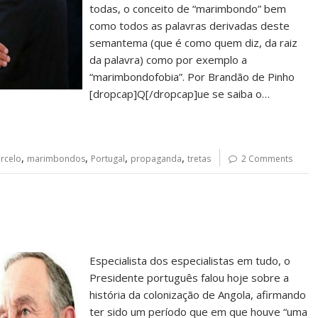
todas, o conceito de “marimbondo” bem
como todos as palavras derivadas deste
semantema (que é como quem diz, da raiz
da palavra) como por exemplo a
“marimbondofobia”. Por Brandão de Pinho
[dropcap]Q[/dropcap]ue se saiba o…
,
,
,
,
rcelo
marimbondos
Portugal
propaganda
tretas
2 Comments
Especialista dos especialistas em tudo, o
Presidente português falou hoje sobre a
história da colonização de Angola, afirmando
ter sido um período que em que houve “uma