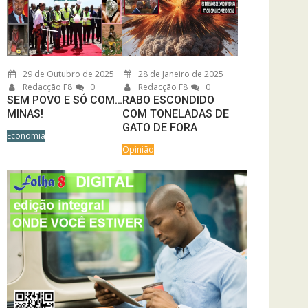
29 de Outubro de 2025
28 de Janeiro de 2025
Redacção F8
0
Redacção F8
0
SEM POVO E SÓ COM…
RABO ESCONDIDO
MINAS!
COM TONELADAS DE
GATO DE FORA
Economia
Opinião