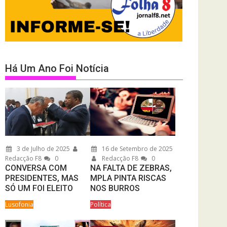
Há Um Ano Foi Notícia
3 de Julho de 2025
16 de Setembro de 2025
Redacção F8
0
Redacção F8
0
CONVERSA COM
NA FALTA DE ZEBRAS,
PRESIDENTES, MAS
MPLA PINTA RISCAS
SÓ UM FOI ELEITO
NOS BURROS
Lusofonia
Política