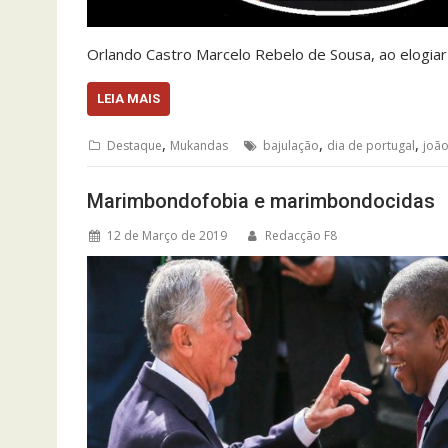
Orlando Castro Marcelo Rebelo de Sousa, ao elogiar
LEIA MAIS
,
,
,
Destaque
Mukandas
bajulação
dia de portugal
joão
Marimbondofobia e marimbondocidas
12 de Março de 2019
Redacção F8