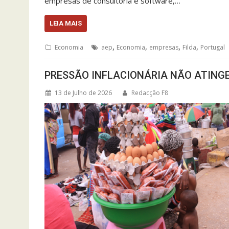
empresas de consultoria e software,…
LEIA MAIS
,
,
,
,
Economia
aep
Economia
empresas
Filda
Portugal
PRESSÃO INFLACIONÁRIA NÃO ATING
13 de Julho de 2026
Redacção F8