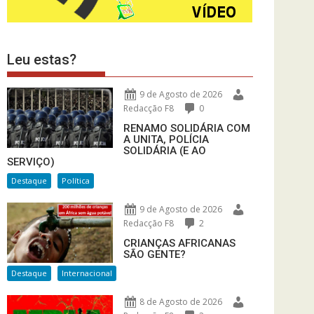
Leu estas?
9 de Agosto de 2026
Redacção F8
0
RENAMO SOLIDÁRIA COM
A UNITA, POLÍCIA
SOLIDÁRIA (E AO
SERVIÇO)
Destaque
Política
9 de Agosto de 2026
Redacção F8
2
CRIANÇAS AFRICANAS
SÃO GENTE?
Destaque
Internacional
8 de Agosto de 2026