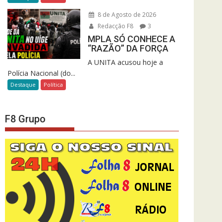
8 de Agosto de 2026
Redacção F8
3
MPLA SÓ CONHECE A
“RAZÃO” DA FORÇA
A UNITA acusou hoje a
Polícia Nacional (do...
Destaque
Política
F8 Grupo