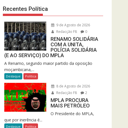
Recentes Política
9 de Agosto de 2026
Redacção F8
0
RENAMO SOLIDÁRIA
COM A UNITA,
POLÍCIA SOLIDÁRIA
(E AO SERVIÇO) DO MPLA
A Renamo, segundo maior partido da oposição
moçambicana,...
Destaque
Política
8 de Agosto de 2026
Redacção F8
2
MPLA PROCURA
MAIS PETRÓLEO
O Presidente do MPLA,
que por inerência é...
Destaque
Política