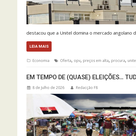
destacou que a Unitel domina o mercado angolano 
LEIA MAIS
,
,
,
,
Economia
Oferta
opv
preços em alta
procura
unite
EM TEMPO DE (QUASE) ELEIÇÕES… TU
8 de Julho de 2026
Redacção F8