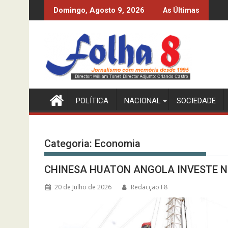
Skip
SERVIÇO) DO MPLA
IANÇAS AFRICANAS SÃO GENTE?
MPLA PR
Domingo, Agosto 9, 2026
As Últimas
to
content
POLÍTICA
NACIONAL
SOCIEDADE
Categoria:
Economia
CHINESA HUATON ANGOLA INVESTE N
20 de Julho de 2026
Redacção F8