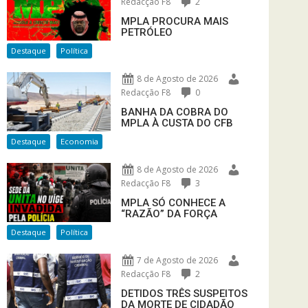
Redacção F8
2
MPLA PROCURA MAIS
PETRÓLEO
Destaque
Política
8 de Agosto de 2026
Redacção F8
0
BANHA DA COBRA DO
MPLA À CUSTA DO CFB
Destaque
Economia
8 de Agosto de 2026
Redacção F8
3
MPLA SÓ CONHECE A
“RAZÃO” DA FORÇA
Destaque
Política
7 de Agosto de 2026
Redacção F8
2
DETIDOS TRÊS SUSPEITOS
DA MORTE DE CIDADÃO