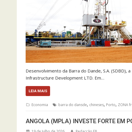
Desenvolvimento da Barra do Dande, S.A. (SDBD), a 
Infrastructure Development LTD. Em…
LEIA MAIS
,
,
,
Economia
barra do dansde
chineses
Porto
ZONA fr
ANGOLA (MPLA) INVESTE FORTE EM 
19 de Julho de 2026
Redacção F8