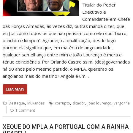
Titular do Poder
Executivo e
Comandante-em-Chefe
das Forças Armadas, às vezes diz, outras manda dizer, que
eu (tal como todos os que não pensam como ele) sou “burro,
bandido e lúmpen”. Agradeço a qualificação, desde logo
porque ela significa que, em matéria de angolanidade,
qualquer semelhança entre mim e João Lourenço é mera e
ténue coincidência. Por Orlando Castro ssim, (des)governados
há 50 anos pelo mesmo partido, o MPLA, quererão os
angolanos mais do mesmo? Angola é um…
LEIA MAIS
,
,
,
,
Destaque
Mukandas
corrupto
ditador
joão lourenço
vergonha
1 Comment
XEQUE DO MPLA A PORTUGAL COM A RAINHA