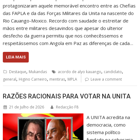
protagonizaram aquele memorável encontro entre as Chefias
das FAPLA e da das Forças Militares da Unita na nascente do
Rio Cauango-Moxico. Recordo com saudade o estreitar de
mãos entre militares desavindos que apesar do ulterior
desfecho da guerra permitiu que nos conhecêssemos e
respeitássemos com Angola em Paz as diferenças de cada…
LEIA MAIS
,
,
,
Destaque
Mukandas
acordo de alyo kauango
candidato
,
,
,
general
Higino Carneiro
mentiras
MPLA
Leave a comment
RAZÕES RACIONAIS PARA VOTAR NA UNITA
21 de Julho de 2026
Redacção F8
A UNITA acredita na
democracia, como
sistema político
fundado na soberania