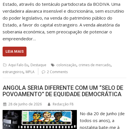
Estado, através do tentáculo partidocrata da BODIVA. Uma
verdadeira alavanca insensível e discricionária, sem escrutínio
do poder legislativo, na venda do património público do
Estado, a favor do capital estrangeiro. A venda aleatória da
soberania económica, sem preocupação de potenciar o
empreendedor…
LEIA MAIS
,
,
,
Aqui Falo Eu
Destaque
colonização
crimes de mercado
,
estrangeiros
MPLA
2 Comments
ANGOLA SERIA DIFERENTE COM UM “SELO DE
POVOAMENTO” DE EQUIDADE DEMOCRÁTICA
28 de Junho de 2026
Redacção F8
No dia 20 de Junho (de
todos os anos), a
nostalgia bate-me à