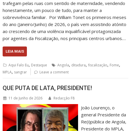
trafegam pelas ruas com sentido de maternidade, vendendo
honestamente, um pouco de tudo, para manter a
sobrevivência familiar. Por William Tonet os primeiros meses
do ano (Janeiro/Junho) de 2026, o país vem assistindo atónito
ao crescendo de uma violência inqualificável protagonizada
por agentes da Fiscalização, nos principais centros urbanos.…
LEIA MAIS
,
,
,
,
,
Aqui Falo Eu
Destaque
Angola
ditadura
fiscalização
Fome
,
MPLA
sangrar
Leave a comment
QUE PUTA DE LATA, PRESIDENTE!
11 de Junho de 2026
Redacção F8
João Lourenço, o
general Presidente da
Re(i)pública de Angola,
Presidente do MPLA,