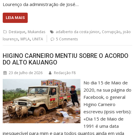
Lourenço da administração de José…
LEIA MAIS
,
,
,
Destaque
Mukandas
adalberto da costa júnior
Corrupção
joão
,
,
lourenço
MPLA
UNITA
5 Comments
HIGINO CARNEIRO MENTIU SOBRE O ACORDO
DO ALTO KAUANGO
23 de Julho de 2026
Redacção F8
No dia 15 de Maio de
2020, na sua página do
Facebook, o general
Higino Carneiro
escreveu (ipsis verbis):
«Dia 15 de Maio de
1991 é uma data
inesquecível para mim e para todos quantos ainda em vida