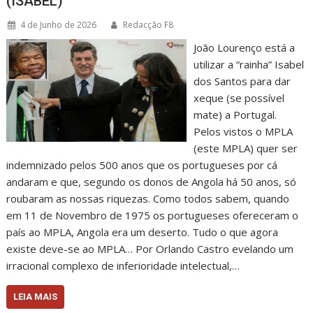
(ISABEL)
4 de Junho de 2026
Redacção F8
João Lourenço está a
utilizar a “rainha” Isabel
dos Santos para dar
xeque (se possível
mate) a Portugal.
Pelos vistos o MPLA
(este MPLA) quer ser
indemnizado pelos 500 anos que os portugueses por cá
andaram e que, segundo os donos de Angola há 50 anos, só
roubaram as nossas riquezas. Como todos sabem, quando
em 11 de Novembro de 1975 os portugueses ofereceram o
país ao MPLA, Angola era um deserto. Tudo o que agora
existe deve-se ao MPLA… Por Orlando Castro evelando um
irracional complexo de inferioridade intelectual,…
LEIA MAIS