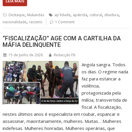
LEIA MAIS
,
,
,
,
,
Destaque
Mukandas
ap´lidade
apátrida
cultural
ditadura
,
nacionalidade
racismo
1 Comment
“FISCALIZAÇÃO” AGE COM A CARTILHA DA
MÁFIA DELINQUENTE
15 de Junho de 2026
Redacção F8
Angola sangra. Todos
os dias. O regime nada
faz para estancar a
violência,
protagonizada pela
milícia, transvertida de
fiscal. A fiscalização,
nestes últimos anos é especialista em roubar, espancar e
assassinar, maioritariamente, mulheres. Muitas… Mulheres
indefesas. Mulheres honradas. Mulheres operárias, que