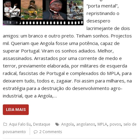
“porta mental”,
repristinando o
desespero
lacrimejante de dois
amigos: um branco e outro preto. Tinham sonhos. Projectos
mil. Queriam que Angola fosse uma potência, capaz de
superar Portugal. Viram os sonhos adiados. Melhor,
assassinados. Arrastados por uma corrente de medo e
terror, previamente elaborada, por militares de esquerda
radical, fascistas de Portugal e complexados do MPLA, para
deixarem tudo, todos e, zagaiar. Foi assim para milhares, na
estratégia para a destruição do desenvolvimento agro-
industrial, que a Angola,…
LEIA MAIS
,
,
,
,
,
Aqui Falo Eu
Destaque
Angola
angolanos
MPLA
povos
selo de
povoamento
2 Comments