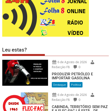
Leu estas?
6 de Agosto de 2026
Redacção F8
0
PRODUZIR PETRÓLEO E
IMPORTAR GASOLINA
Destaque
Política
6 de Agosto de 2026
Redacção F8
0
CABINDA, TERRITÓRIO SEM PAZ
E A FLEC-FAC LÁ ESTÁ… DE