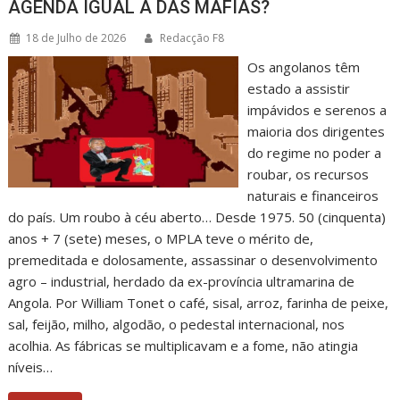
AGENDA IGUAL À DAS MÁFIAS?
18 de Julho de 2026
Redacção F8
Os angolanos têm
estado a assistir
impávidos e serenos a
maioria dos dirigentes
do regime no poder a
roubar, os recursos
naturais e financeiros
do país. Um roubo à céu aberto… Desde 1975. 50 (cinquenta)
anos + 7 (sete) meses, o MPLA teve o mérito de,
premeditada e dolosamente, assassinar o desenvolvimento
agro – industrial, herdado da ex-província ultramarina de
Angola. Por William Tonet o café, sisal, arroz, farinha de peixe,
sal, feijão, milho, algodão, o pedestal internacional, nos
acolhia. As fábricas se multiplicavam e a fome, não atingia
níveis…