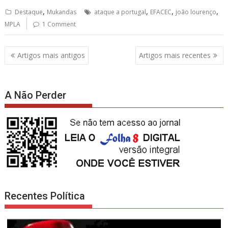
,
,
,
,
Destaque
Mukandas
ataque a portugal
EFACEC
joão lourenço
MPLA
1 Comment
Navegação
Artigos mais antigos
Artigos mais recentes
de
artigos
A Não Perder
Recentes Política