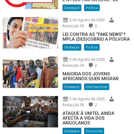
Destaque
Política
6 de Agosto de 2026
Redacção F8
0
LEI CONTRA AS “FAKE NEWS”?
MPLA (DES)COBRIU A PÓLVORA
Destaque
Política
5 de Agosto de 2026
Redacção F8
2
MAIORIA DOS JOVENS
AFRICANOS QUER MIGRAR
Destaque
Internacional
5 de Agosto de 2026
Redacção F8
2
ATAQUE À UNITEL AINDA
AFECTA A VIDA DOS
ANGOLANOS
Destaque
Economia