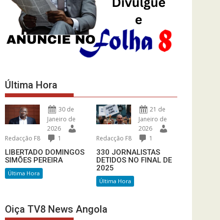
Última Hora
30 de
21 de
Janeiro de
Janeiro de
2026
2026
Redacção F8
1
Redacção F8
1
LIBERTADO DOMINGOS
330 JORNALISTAS
SIMÕES PEREIRA
DETIDOS NO FINAL DE
2025
Última Hora
Última Hora
Oiça TV8 News Angola