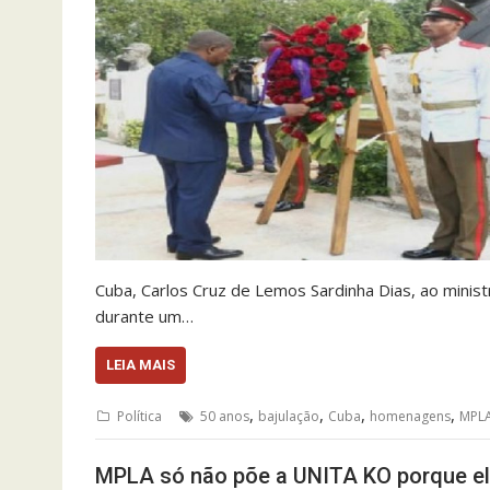
Cuba, Carlos Cruz de Lemos Sardinha Dias, ao minist
durante um…
LEIA MAIS
,
,
,
,
Política
50 anos
bajulação
Cuba
homenagens
MPL
MPLA só não põe a UNITA KO porque el