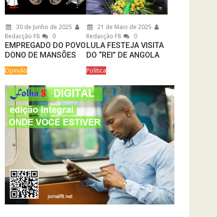
30 de Junho de 2025
21 de Maio de 2025
Redacção F8
0
Redacção F8
0
EMPREGADO DO POVO
LULA FESTEJA VISITA
DONO DE MANSÕES
DO “REI” DE ANGOLA
Opinião
Política