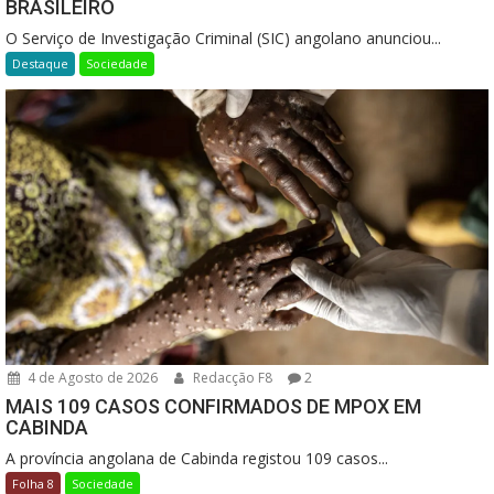
BRASILEIRO
O Serviço de Investigação Criminal (SIC) angolano anunciou...
Destaque
Sociedade
4 de Agosto de 2026
Redacção F8
2
MAIS 109 CASOS CONFIRMADOS DE MPOX EM
CABINDA
A província angolana de Cabinda registou 109 casos...
Folha 8
Sociedade