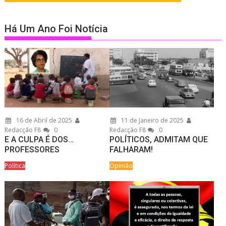
Há Um Ano Foi Notícia
16 de Abril de 2025
11 de Janeiro de 2025
Redacção F8
0
Redacção F8
0
E A CULPA É DOS…
POLÍTICOS, ADMITAM QUE
PROFESSORES
FALHARAM!
Política
Opinião