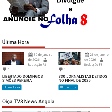
Última Hora
30 de Janeiro
21 de Janeiro
de 2026
de 2026
Redacção F8
Redacção F8
1
1
LIBERTADO DOMINGOS
330 JORNALISTAS DETIDOS
SIMÕES PEREIRA
NO FINAL DE 2025
Última Hora
Última Hora
Oiça TV8 News Angola