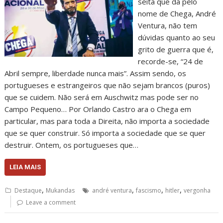
seita que dá pelo
nome de Chega, André
Ventura, não tem
dúvidas quanto ao seu
grito de guerra que é,
recorde-se, “24 de
Abril sempre, liberdade nunca mais”. Assim sendo, os
portugueses e estrangeiros que não sejam brancos (puros)
que se cuidem. Não será em Auschwitz mas pode ser no
Campo Pequeno… Por Orlando Castro ara o Chega em
particular, mas para toda a Direita, não importa a sociedade
que se quer construir. Só importa a sociedade que se quer
destruir. Ontem, os portugueses que…
LEIA MAIS
,
,
,
,
Destaque
Mukandas
andré ventura
fascismo
hitler
vergonha
Leave a comment