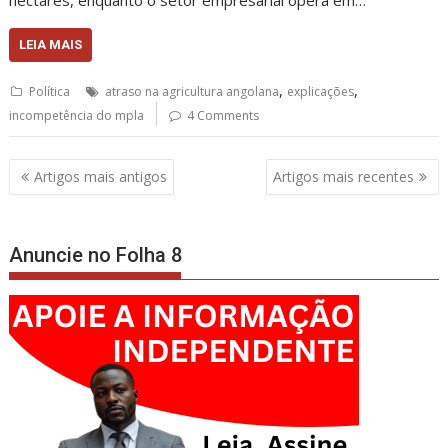
LEIA MAIS
,
,
Política
atraso na agricultura angolana
explicações
incompetência do mpla
4 Comments
Navegação
Artigos mais antigos
Artigos mais recentes
de
artigos
Anuncie no Folha 8