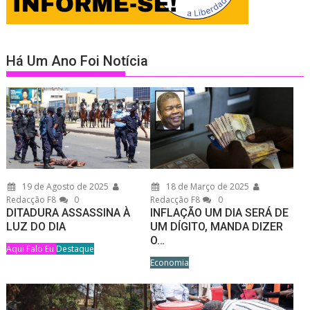
Há Um Ano Foi Notícia
19 de Agosto de 2025
18 de Março de 2025
Redacção F8
0
Redacção F8
0
DITADURA ASSASSINA À
INFLAÇÃO UM DIA SERÁ DE
LUZ DO DIA
UM DÍGITO, MANDA DIZER
O…
Aqui Falo Eu
Destaque
Economia