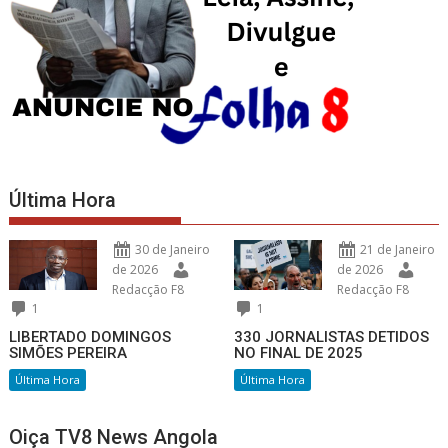
Última Hora
30 de Janeiro
21 de Janeiro
de 2026
de 2026
Redacção F8
Redacção F8
1
1
LIBERTADO DOMINGOS
330 JORNALISTAS DETIDOS
SIMÕES PEREIRA
NO FINAL DE 2025
Última Hora
Última Hora
Oiça TV8 News Angola