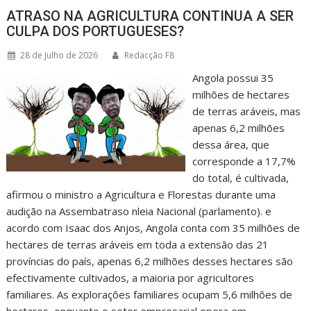
ATRASO NA AGRICULTURA CONTINUA A SER
CULPA DOS PORTUGUESES?
28 de Julho de 2026
Redacção F8
Angola possui 35
milhões de hectares
de terras aráveis, mas
apenas 6,2 milhões
dessa área, que
corresponde a 17,7%
do total, é cultivada,
afirmou o ministro a Agricultura e Florestas durante uma
audição na Assembatraso nleia Nacional (parlamento). e
acordo com Isaac dos Anjos, Angola conta com 35 milhões de
hectares de terras aráveis em toda a extensão das 21
províncias do país, apenas 6,2 milhões desses hectares são
efectivamente cultivados, a maioria por agricultores
familiares. As explorações familiares ocupam 5,6 milhões de
hectares, enquanto o setor empresarial opera em…