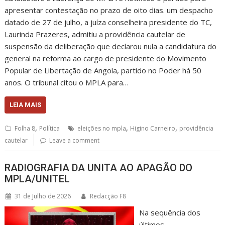
apresentar contestação no prazo de oito dias. um despacho
datado de 27 de julho, a juíza conselheira presidente do TC,
Laurinda Prazeres, admitiu a providência cautelar de
suspensão da deliberação que declarou nula a candidatura do
general na reforma ao cargo de presidente do Movimento
Popular de Libertação de Angola, partido no Poder há 50
anos. O tribunal citou o MPLA para…
LEIA MAIS
,
,
,
Folha 8
Política
eleições no mpla
Higino Carneiro
providência
cautelar
Leave a comment
RADIOGRAFIA DA UNITA AO APAGÃO DO
MPLA/UNITEL
31 de Julho de 2026
Redacção F8
Na sequência dos
últimos