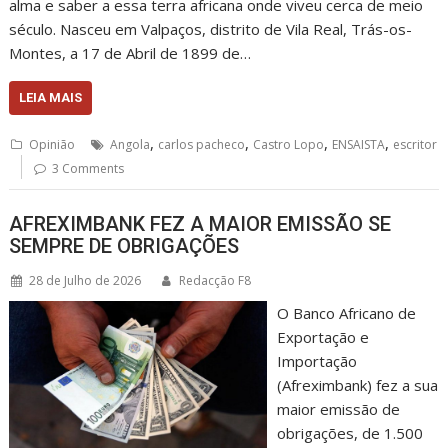
alma e saber a essa terra africana onde viveu cerca de meio
século. Nasceu em Valpaços, distrito de Vila Real, Trás-os-
Montes, a 17 de Abril de 1899 de…
LEIA MAIS
,
,
,
,
Opinião
Angola
carlos pacheco
Castro Lopo
ENSAISTA
escritor
3 Comments
AFREXIMBANK FEZ A MAIOR EMISSÃO SE
SEMPRE DE OBRIGAÇÕES
28 de Julho de 2026
Redacção F8
O Banco Africano de
Exportação e
Importação
(Afreximbank) fez a sua
maior emissão de
obrigações, de 1.500