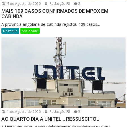
4 de Agosto de 2026
Redacção F8
2
MAIS 109 CASOS CONFIRMADOS DE MPOX EM
CABINDA
A província angolana de Cabinda registou 109 casos...
Destaque
Sociedade
1 de Agosto de 2026
Redacção F8
3
AO QUARTO DIA A UNITEL… RESSUSCITOU
A Unitel anunciou o restabelecimento da cobertura nacional...