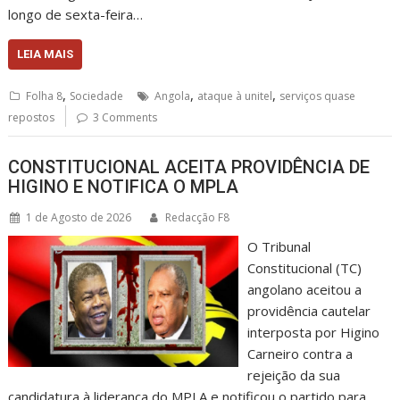
longo de sexta-feira…
LEIA MAIS
,
,
,
Folha 8
Sociedade
Angola
ataque à unitel
serviços quase
repostos
3 Comments
CONSTITUCIONAL ACEITA PROVIDÊNCIA DE
HIGINO E NOTIFICA O MPLA
1 de Agosto de 2026
Redacção F8
O Tribunal
Constitucional (TC)
angolano aceitou a
providência cautelar
interposta por Higino
Carneiro contra a
rejeição da sua
candidatura à liderança do MPLA e notificou o partido para