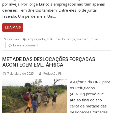
por inveja. Por Jorge Eurico s empregados não têm apenas
deveres. Têm direitos também. Entre eles, o de juntar
fazenda. Um pé-de-meia. Um…
LEIA MAIS
,
,
,
,
Opinião
empregado
EUA
joão lourenço
mansão
povo
Leave a comment
METADE DAS DESLOCAÇÕES FORÇADAS
ACONTECEM EM… ÁFRICA
7 de Maio de 2025
Redacção F8
A Agência da ONU para
os Refugiados
(ACNUR) prevê que
até ao final do ano
cerca de metade das
deslocações forçadas