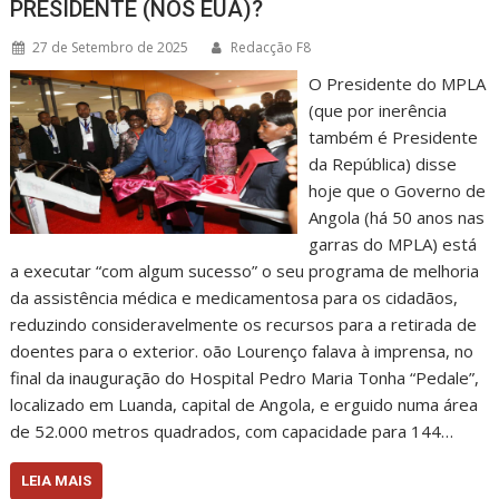
PRESIDENTE (NOS EUA)?
27 de Setembro de 2025
Redacção F8
O Presidente do MPLA
(que por inerência
também é Presidente
da República) disse
hoje que o Governo de
Angola (há 50 anos nas
garras do MPLA) está
a executar “com algum sucesso” o seu programa de melhoria
da assistência médica e medicamentosa para os cidadãos,
reduzindo consideravelmente os recursos para a retirada de
doentes para o exterior. oão Lourenço falava à imprensa, no
final da inauguração do Hospital Pedro Maria Tonha “Pedale”,
localizado em Luanda, capital de Angola, e erguido numa área
de 52.000 metros quadrados, com capacidade para 144…
LEIA MAIS