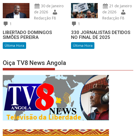
30 de Janeiro
21 de Janeiro
de 2026
de 2026
Redacção F8
Redacção F8
1
1
LIBERTADO DOMINGOS
330 JORNALISTAS DETIDOS
SIMÕES PEREIRA
NO FINAL DE 2025
Última Hora
Última Hora
Oiça TV8 News Angola