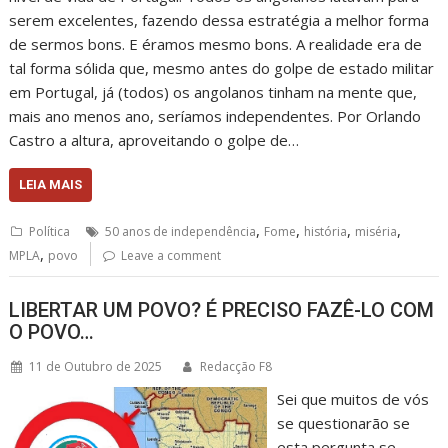
serem excelentes, fazendo dessa estratégia a melhor forma
de sermos bons. E éramos mesmo bons. A realidade era de
tal forma sólida que, mesmo antes do golpe de estado militar
em Portugal, já (todos) os angolanos tinham na mente que,
mais ano menos ano, seríamos independentes. Por Orlando
Castro a altura, aproveitando o golpe de…
LEIA MAIS
,
,
,
,
Política
50 anos de independência
Fome
história
miséria
,
MPLA
povo
Leave a comment
LIBERTAR UM POVO? É PRECISO FAZÊ-LO COM
O POVO…
11 de Outubro de 2025
Redacção F8
Sei que muitos de vós
se questionarão se
esta pergunta se