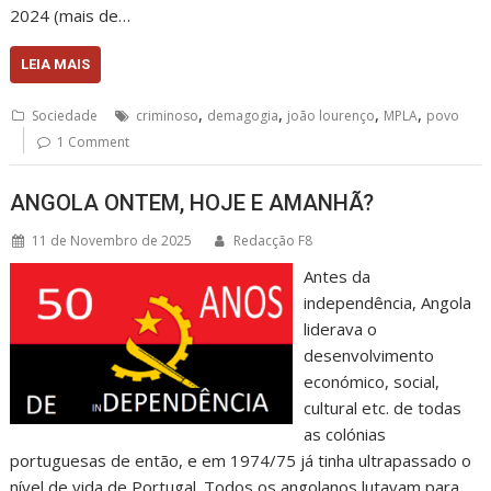
2024 (mais de…
LEIA MAIS
,
,
,
,
Sociedade
criminoso
demagogia
joão lourenço
MPLA
povo
1 Comment
ANGOLA ONTEM, HOJE E AMANHÃ?
11 de Novembro de 2025
Redacção F8
Antes da
independência, Angola
liderava o
desenvolvimento
económico, social,
cultural etc. de todas
as colónias
portuguesas de então, e em 1974/75 já tinha ultrapassado o
nível de vida de Portugal. Todos os angolanos lutavam para