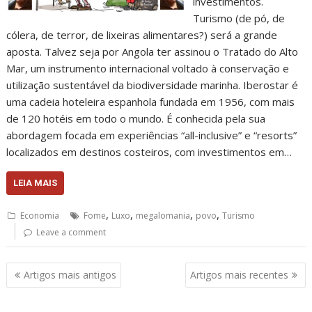
investimentos.
Turismo (de pó, de
cólera, de terror, de lixeiras alimentares?) será a grande
aposta. Talvez seja por Angola ter assinou o Tratado do Alto
Mar, um instrumento internacional voltado à conservação e
utilização sustentável da biodiversidade marinha. Iberostar é
uma cadeia hoteleira espanhola fundada em 1956, com mais
de 120 hotéis em todo o mundo. É conhecida pela sua
abordagem focada em experiências “all-inclusive” e “resorts”
localizados em destinos costeiros, com investimentos em…
LEIA MAIS
,
,
,
,
Economia
Fome
Luxo
megalomania
povo
Turismo
Leave a comment
Navegação
Artigos mais antigos
Artigos mais recentes
de
artigos