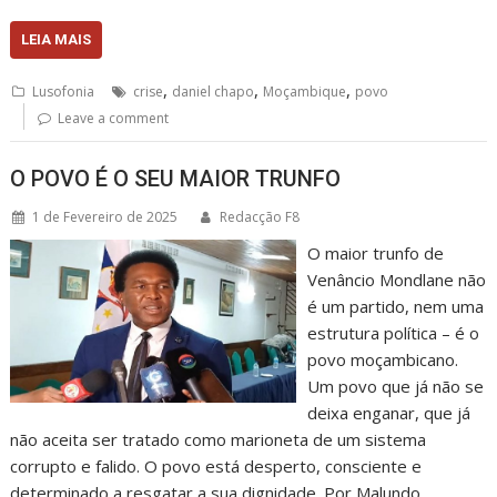
LEIA MAIS
,
,
,
Lusofonia
crise
daniel chapo
Moçambique
povo
Leave a comment
O POVO É O SEU MAIOR TRUNFO
1 de Fevereiro de 2025
Redacção F8
O maior trunfo de
Venâncio Mondlane não
é um partido, nem uma
estrutura política – é o
povo moçambicano.
Um povo que já não se
deixa enganar, que já
não aceita ser tratado como marioneta de um sistema
corrupto e falido. O povo está desperto, consciente e
determinado a resgatar a sua dignidade. Por Malundo