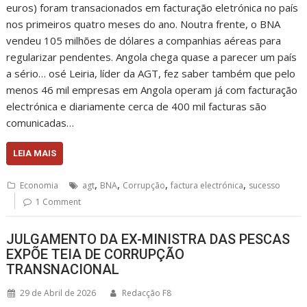
euros) foram transacionados em facturação eletrónica no país
nos primeiros quatro meses do ano. Noutra frente, o BNA
vendeu 105 milhões de dólares a companhias aéreas para
regularizar pendentes. Angola chega quase a parecer um país
a sério… osé Leiria, líder da AGT, fez saber também que pelo
menos 46 mil empresas em Angola operam já com facturação
electrónica e diariamente cerca de 400 mil facturas são
comunicadas…
LEIA MAIS
,
,
,
,
Economia
agt
BNA
Corrupção
factura electrónica
sucesso
1 Comment
JULGAMENTO DA EX-MINISTRA DAS PESCAS
EXPÕE TEIA DE CORRUPÇÃO
TRANSNACIONAL
29 de Abril de 2026
Redacção F8