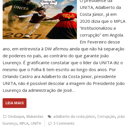
O presidente da
UNITA, Adalberto da
Costa Júnior, já em
2020 dizia que o MPLA
“institucionalizou a
corrupção” em Angola.
Em Fevereiro desse
ano, em entrevista à DW afirmou ainda que não há separação
de poderes no país, ao contrário do que garante João
Lourenço. É gratificante constatar que o líder da UNITA diz o
mesmo que o Folha 8 tem escrito ao longo dos anos. Por
Orlando Castro ara Adalberto da Costa Júnior, presidente
UNITA, não é possível descolar a imagem do Presidente João
Lourenço da administração de José…
LEIA MAIS
,
,
,
Destaque
Mukandas
adalberto da costa júnior
Corrupção
joão
,
,
lourenço
MPLA
UNITA
5 Comments