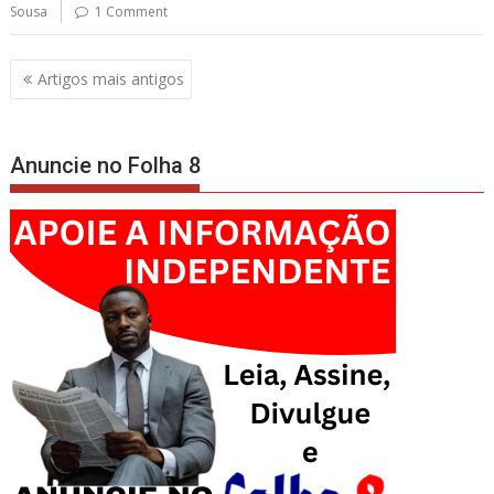
Sousa
1 Comment
Navegação
Artigos mais antigos
de
artigos
Anuncie no Folha 8