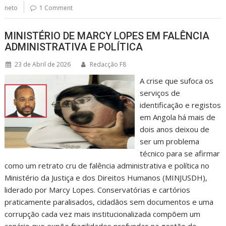
neto
1 Comment
MINISTÉRIO DE MARCY LOPES EM FALÊNCIA
ADMINISTRATIVA E POLÍTICA
23 de Abril de 2026
Redacção F8
A crise que sufoca os
serviços de
identificação e registos
em Angola há mais de
dois anos deixou de
ser um problema
técnico para se afirmar
como um retrato cru de falência administrativa e política no
Ministério da Justiça e dos Direitos Humanos (MINJUSDH),
liderado por Marcy Lopes. Conservatórias e cartórios
praticamente paralisados, cidadãos sem documentos e uma
corrupção cada vez mais institucionalizada compõem um
cenário que expõe fragilidades profundas na gestão do