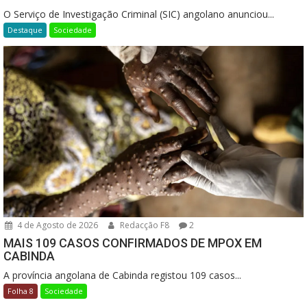
O Serviço de Investigação Criminal (SIC) angolano anunciou...
Destaque
Sociedade
4 de Agosto de 2026
Redacção F8
2
MAIS 109 CASOS CONFIRMADOS DE MPOX EM
CABINDA
A província angolana de Cabinda registou 109 casos...
Folha 8
Sociedade