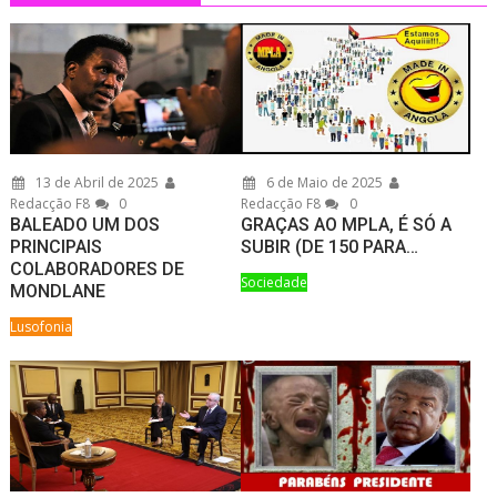
13 de Abril de 2025
6 de Maio de 2025
Redacção F8
0
Redacção F8
0
BALEADO UM DOS
GRAÇAS AO MPLA, É SÓ A
PRINCIPAIS
SUBIR (DE 150 PARA…
COLABORADORES DE
Sociedade
MONDLANE
Lusofonia