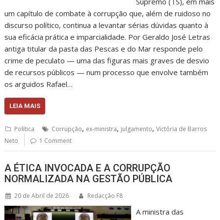
Supremo (TS), em mais
um capítulo de combate à corrupção que, além de ruidoso no
discurso político, continua a levantar sérias dúvidas quanto à
sua eficácia prática e imparcialidade. Por Geraldo José Letras
antiga titular da pasta das Pescas e do Mar responde pelo
crime de peculato — uma das figuras mais graves de desvio
de recursos públicos — num processo que envolve também
os arguidos Rafael…
LEIA MAIS
,
,
,
Política
Corrupção
ex-ministra
julgamento
Victória de Barros
Neto
1 Comment
A ÉTICA INVOCADA E A CORRUPÇÃO
NORMALIZADA NA GESTÃO PÚBLICA
20 de Abril de 2026
Redacção F8
A ministra das