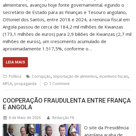
alimentares, avançou hoje fonte governamental. egundo o
secretário de Estado para as Finanças e Tesouro angolano,
Ottoniel dos Santos, entre 2018 e 2024, a renúncia fiscal em
Angola passou de cerca de 184,2 mil milhões de Kwanzas
(173,1 milhões de euros) para 2,9 biliões de Kwanzas (2,7 mil
milhões de euros), um crescimento acumulado de
aproximadamente 1.517,5%, conforme o…
LEIA MAIS
,
,
,
Política
Corrupção
importação de alimentos
incentivos fiscais
,
MPLA
propaganda
1 Comment
COOPERAÇÃO FRAUDULENTA ENTRE FRANÇA
E ANGOLA
8 de Maio de 2026
Redacção F8
O site da Presidência
angolana acaba de