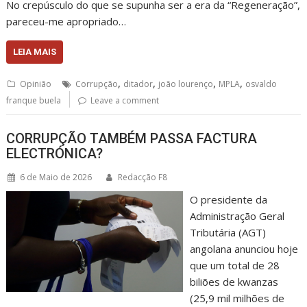
No crepúsculo do que se supunha ser a era da “Regeneração”,
pareceu-me apropriado…
LEIA MAIS
,
,
,
,
Opinião
Corrupção
ditador
joão lourenço
MPLA
osvaldo
franque buela
Leave a comment
CORRUPÇÃO TAMBÉM PASSA FACTURA
ELECTRÓNICA?
6 de Maio de 2026
Redacção F8
O presidente da
Administração Geral
Tributária (AGT)
angolana anunciou hoje
que um total de 28
biliões de kwanzas
(25,9 mil milhões de