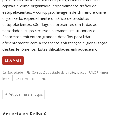
capitais e crime organizado, especialmente tráfico de
estupefacientes. A corrupção, lavagem de dinheiro e crime
organizado, especialmente o tráfico de produtos
estupefacientes, são flagelos presentes em todas as
sociedades, cujos recursos humanos, institucionais e
financeiros enfrentam grandes desafios para lidar
eficientemente com a crescente sofisticação e globalização
destes fenómenos. Estas dificuldades enfraquecem o…
LEIA MAIS
,
,
,
,
Sociedade
Corrupção
estado de direito
paced
PALOP
timor-
leste
Leave a comment
Navegação
Artigos mais antigos
de
artigos
Anuncie no Folha 8