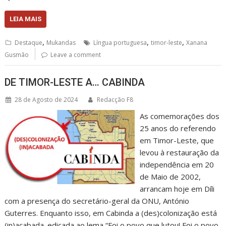
LEIA MAIS
,
,
,
Destaque
Mukandas
Língua portuguesa
timor-leste
Xanana
Gusmão
Leave a comment
DE TIMOR-LESTE A… CABINDA
28 de Agosto de 2024
Redacção F8
As comemorações dos
25 anos do referendo
em Timor-Leste, que
levou à restauração da
independência em 20
de Maio de 2002,
arrancam hoje em Díli
com a presença do secretário-geral da ONU, António
Guterres. Enquanto isso, em Cabinda a (des)colonização está
(in)acabada. edicada ao lema “Foi o povo que lutou! Foi o povo