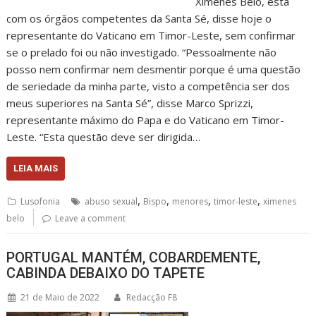
Ximenes Belo, está
com os órgãos competentes da Santa Sé, disse hoje o
representante do Vaticano em Timor-Leste, sem confirmar
se o prelado foi ou não investigado. “Pessoalmente não
posso nem confirmar nem desmentir porque é uma questão
de seriedade da minha parte, visto a competência ser dos
meus superiores na Santa Sé”, disse Marco Sprizzi,
representante máximo do Papa e do Vaticano em Timor-
Leste. “Esta questão deve ser dirigida…
LEIA MAIS
,
,
,
,
Lusofonia
abuso sexual
Bispo
menores
timor-leste
ximenes
belo
Leave a comment
PORTUGAL MANTÉM, COBARDEMENTE,
CABINDA DEBAIXO DO TAPETE
21 de Maio de 2022
Redacção F8