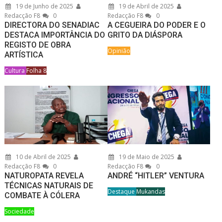
19 de Junho de 2025
19 de Abril de 2025
Redacção F8
0
Redacção F8
0
DIRECTORA DO SENADIAC
A CEGUEIRA DO PODER E O
DESTACA IMPORTÂNCIA DO
GRITO DA DIÁSPORA
REGISTO DE OBRA
Opinião
ARTÍSTICA
Cultura
Folha 8
10 de Abril de 2025
19 de Maio de 2025
Redacção F8
0
Redacção F8
0
NATUROPATA REVELA
ANDRÉ “HITLER” VENTURA
TÉCNICAS NATURAIS DE
Destaque
Mukandas
COMBATE À CÓLERA
Sociedade