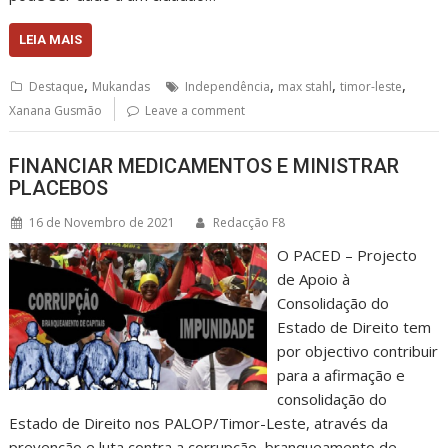
LEIA MAIS
,
,
,
,
Destaque
Mukandas
Independência
max stahl
timor-leste
Xanana Gusmão
Leave a comment
FINANCIAR MEDICAMENTOS E MINISTRAR
PLACEBOS
16 de Novembro de 2021
Redacção F8
O PACED – Projecto
de Apoio à
Consolidação do
Estado de Direito tem
por objectivo contribuir
para a afirmação e
consolidação do
Estado de Direito nos PALOP/Timor-Leste, através da
prevenção e luta contra a corrupção, branqueamento de