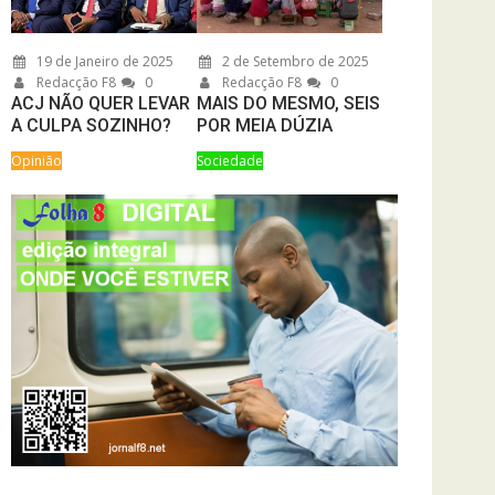
19 de Janeiro de 2025
2 de Setembro de 2025
Redacção F8
0
Redacção F8
0
ACJ NÃO QUER LEVAR
MAIS DO MESMO, SEIS
A CULPA SOZINHO?
POR MEIA DÚZIA
Opinião
Sociedade