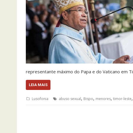
representante máximo do Papa e do Vaticano em Tim
LEIA MAIS
,
,
,
Lusofonia
abuso sexual
Bispo
menores
timor-leste