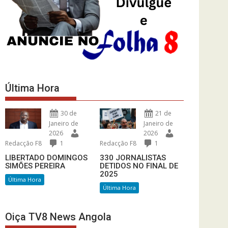
Última Hora
30 de
21 de
Janeiro de
Janeiro de
2026
2026
Redacção F8
1
Redacção F8
1
LIBERTADO DOMINGOS
330 JORNALISTAS
SIMÕES PEREIRA
DETIDOS NO FINAL DE
2025
Última Hora
Última Hora
Oiça TV8 News Angola