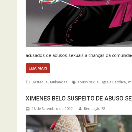
acusados de abusos sexuais a crianças da comunida
LEIA MAIS
,
,
,
Destaque
Mukandas
abuso sexual
Igreja Católica
m
XIMENES BELO SUSPEITO DE ABUSO S
28 de Setembro de 2022
Redacção F8