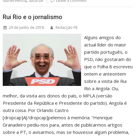
subserviência
sucursal
Leave a comment
Rui Rio e o jornalismo
29 de Junho de 2018
Redacção F8
Alguns amigos do
actual líder do maior
partido português, o
PSD, não gostaram do
que o Folha 8 escreveu
ontem e anteontem
sobre a visita de Rui
Rio a Angola. Ou,
melhor, da visita aos donos do país, o MPLA (versão
Presidente da República e Presidente do partido). Angola é
outra coisa. Por Orlando Castro
[dropcap]A[/dropcap]pelemos à memória. “Henrique
Granadeiro pediu-nos para, antes de publicarmos artigos
sobre a PT, o avisarmos, mas se houvesse algum problema,