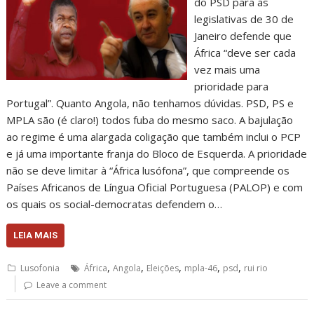
do PSD para as
legislativas de 30 de
Janeiro defende que
África “deve ser cada
vez mais uma
prioridade para
Portugal”. Quanto Angola, não tenhamos dúvidas. PSD, PS e
MPLA são (é claro!) todos fuba do mesmo saco. A bajulação
ao regime é uma alargada coligação que também inclui o PCP
e já uma importante franja do Bloco de Esquerda. A prioridade
não se deve limitar à “África lusófona”, que compreende os
Países Africanos de Língua Oficial Portuguesa (PALOP) e com
os quais os social-democratas defendem o…
LEIA MAIS
,
,
,
,
,
Lusofonia
África
Angola
Eleições
mpla-46
psd
rui rio
Leave a comment