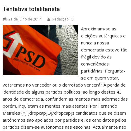
Tentativa totalitarista
21 de Julho de 2017
Redacção F8
Aproximam-se as
eleições autárquicas e
nunca a nossa
democracia esteve tão
frágil devido às
conveniências
partidárias. Pergunta-
se em quem votar,
votaremos no vencedor ou o derrotado vencerá? A perda de
identidade de alguns partidos políticos, ao longo destes 43
anos de democracia, confundem as mentes mais adormecidas
porém, inquietam as mentes mais atentas. Por Fernando
Meireles (*) [dropcap]O[/dropcap]s candidatos que se dizem
autónomos são apoiados por partidos e, os candidatos pelos
partidos dizem-se autónomos nas escolhas. Actualmente não