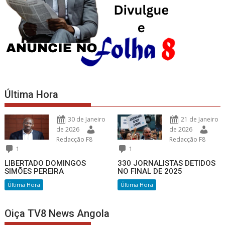
Última Hora
30 de Janeiro
21 de Janeiro
de 2026
de 2026
Redacção F8
Redacção F8
1
1
LIBERTADO DOMINGOS
330 JORNALISTAS DETIDOS
SIMÕES PEREIRA
NO FINAL DE 2025
Última Hora
Última Hora
Oiça TV8 News Angola