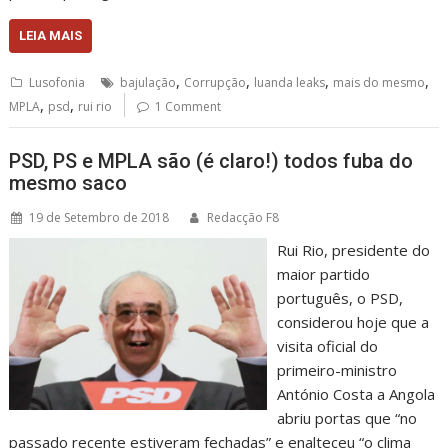
LEIA MAIS
,
,
,
,
Lusofonia
bajulação
Corrupção
luanda leaks
mais do mesmo
,
,
MPLA
psd
rui rio
1 Comment
PSD, PS e MPLA são (é claro!) todos fuba do
mesmo saco
19 de Setembro de 2018
Redacção F8
Rui Rio, presidente do
maior partido
português, o PSD,
considerou hoje que a
visita oficial do
primeiro-ministro
António Costa a Angola
abriu portas que “no
passado recente estiveram fechadas” e enalteceu “o clima