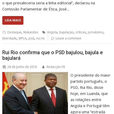
o que prevaleceria seria a linha editorial”, declarou na
Comissão Parlamentar de Ética, José…
LEIA MAIS
,
,
,
,
,
Destaque
Mukandas
Angola
bajulação
críticas
jornalismo
,
,
,
liberdade
MPLA
psd
rui rio
Leave a comment
Rui Rio confirma que o PSD bajulou, bajula e
bajulará
28 de Junho de 2018
Redacção F8
O presidente do maior
partido português, o
PSD, Rui Rio, disse
hoje, em Luanda, que
as relações entre
Angola e Portugal têm
agora uma “estrada