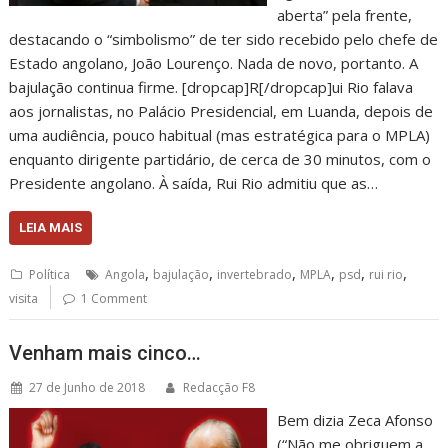
aberta” pela frente,
destacando o “simbolismo” de ter sido recebido pelo chefe de
Estado angolano, João Lourenço. Nada de novo, portanto. A
bajulação continua firme. [dropcap]R[/dropcap]ui Rio falava
aos jornalistas, no Palácio Presidencial, em Luanda, depois de
uma audiência, pouco habitual (mas estratégica para o MPLA)
enquanto dirigente partidário, de cerca de 30 minutos, com o
Presidente angolano. À saída, Rui Rio admitiu que as…
LEIA MAIS
,
,
,
,
,
,
Política
Angola
bajulação
invertebrado
MPLA
psd
rui rio
visita
1 Comment
Venham mais cinco…
27 de Junho de 2018
Redacção F8
Bem dizia Zeca Afonso
(“Não me obriguem a