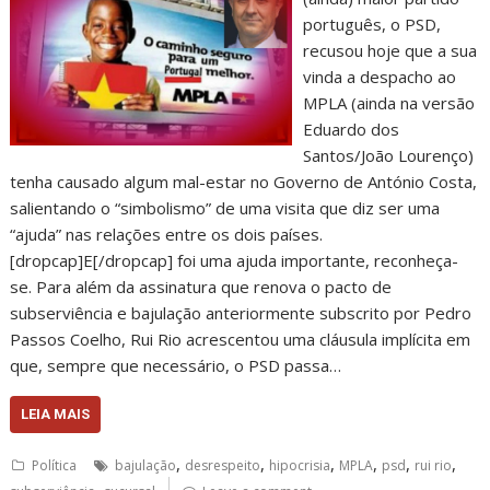
português, o PSD,
recusou hoje que a sua
vinda a despacho ao
MPLA (ainda na versão
Eduardo dos
Santos/João Lourenço)
tenha causado algum mal-estar no Governo de António Costa,
salientando o “simbolismo” de uma visita que diz ser uma
“ajuda” nas relações entre os dois países.
[dropcap]E[/dropcap] foi uma ajuda importante, reconheça-
se. Para além da assinatura que renova o pacto de
subserviência e bajulação anteriormente subscrito por Pedro
Passos Coelho, Rui Rio acrescentou uma cláusula implícita em
que, sempre que necessário, o PSD passa…
LEIA MAIS
,
,
,
,
,
,
Política
bajulação
desrespeito
hipocrisia
MPLA
psd
rui rio
,