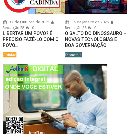
11 de Outubro de 2025
19 de Janeiro de 2025
Redacção F8
0
Redacção F8
0
LIBERTAR UM POVO? É
O SALTO DO DINOSSAURO –
PRECISO FAZÊ-LO COM O
NOVAS TECNOLOGIAS E
POVO…
BOA GOVERNAÇÃO
Opinião
Economia