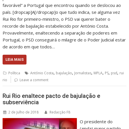
favorável” a Portugal que encontrou quando se deslocou ao
país. [dropcap]A[/dropcap]o que tudo indica, se alguma vez
Rui Rio for primeiro-ministro, o PSD vai querer bater o
recorde de bajulação estabelecido por António Costa.
Provavelmente, enaltecendo a separação de poderes em
Portugal, o PSD conseguirá o milagre de o Poder Judicial estar
de acordo em que todos…
LEIA MAIS
,
,
,
,
,
,
Política
António Costa
bajulação
Jornalistas
MPLA
PS
psd
rui
rio
Leave a comment
Rui Rio enaltece pacto de bajulação e
subserviência
2 de Julho de 2018
Redacção F8
O presidente do
(ainda) maior partido