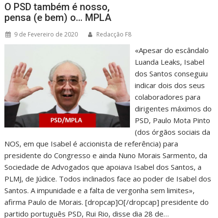
O PSD também é nosso,
pensa (e bem) o… MPLA
9 de Fevereiro de 2020
Redacção F8
«Apesar do escândalo
Luanda Leaks, Isabel
dos Santos conseguiu
indicar dois dos seus
colaboradores para
dirigentes máximos do
PSD, Paulo Mota Pinto
(dos órgãos sociais da
NOS, em que Isabel é accionista de referência) para
presidente do Congresso e ainda Nuno Morais Sarmento, da
Sociedade de Advogados que apoiava Isabel dos Santos, a
PLMJ, de Júdice. Todos inclinados face ao poder de Isabel dos
Santos. A impunidade e a falta de vergonha sem limites»,
afirma Paulo de Morais. [dropcap]O[/dropcap] presidente do
partido português PSD, Rui Rio, disse dia 28 de…