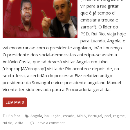
vir para a rua gritar
que é já tempo d’
embalar a trouxa e
zarpar”). O líder do
PSD, Rui Rio, viaja hoje
para Luanda, Angola, e
vai encontrar-se com o presidente angolano, João Lourenço.
O presidente dos social-democratas antecipa-se assim a
António Costa, que só deverá visitar Angola em Julho.
[dropcap]A[/dropcap] visita de Rio acontece depois de, na
sexta-feira, a certidão do processo Fizz relativo antigo
presidente da Sonangol e vice-presidente angolano Manuel
Vicente ter sido enviada para a Procuradoria-geral da…
LEIA MAIS
,
,
,
,
,
,
,
Política
Angola
bajulação
estado
MPLA
Portugal
psd
regime
,
rui rio
visita
Leave a comment