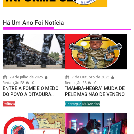
Há Um Ano Foi Notícia
29 de Julho de 2025
7 de Outubro de 2025
Redacção F8
0
Redacção F8
0
ENTRE A FOME E O MEDO
“MAMBA-NEGRA” MUDA DE
DO POVO A DITADURA…
PELE MAS NÃO DE VENENO
Política
Destaque
Mukandas