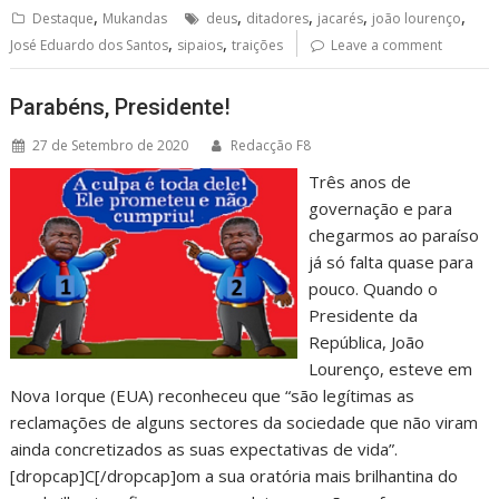
,
,
,
,
,
Destaque
Mukandas
deus
ditadores
jacarés
joão lourenço
,
,
José Eduardo dos Santos
sipaios
traições
Leave a comment
Parabéns, Presidente!
27 de Setembro de 2020
Redacção F8
Três anos de
governação e para
chegarmos ao paraíso
já só falta quase para
pouco. Quando o
Presidente da
República, João
Lourenço, esteve em
Nova Iorque (EUA) reconheceu que “são legítimas as
reclamações de alguns sectores da sociedade que não viram
ainda concretizados as suas expectativas de vida”.
[dropcap]C[/dropcap]om a sua oratória mais brilhantina do