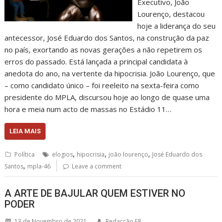
Executivo, João
Lourenço, destacou
hoje a liderança do seu
antecessor, José Eduardo dos Santos, na construção da paz
no país, exortando as novas gerações a não repetirem os
erros do passado. Está lançada a principal candidata à
anedota do ano, na vertente da hipocrisia. João Lourenço, que
– como candidato único – foi reeleito na sexta-feira como
presidente do MPLA, discursou hoje ao longo de quase uma
hora e meia num acto de massas no Estádio 11…
LEIA MAIS
,
,
,
Política
elogios
hipocrisia
joão lourenço
José Eduardo dos
,
Santos
mpla-46
Leave a comment
A ARTE DE BAJULAR QUEM ESTIVER NO
PODER
13 de Novembro de 2021
Redacção F8