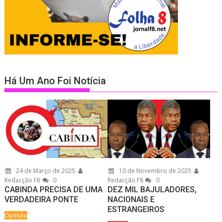
Há Um Ano Foi Notícia
24 de Março de 2025
10 de Novembro de 2025
Redacção F8
0
Redacção F8
0
CABINDA PRECISA DE UMA
DEZ MIL BAJULADORES,
VERDADEIRA PONTE
NACIONAIS E
ESTRANGEIROS
Opinião