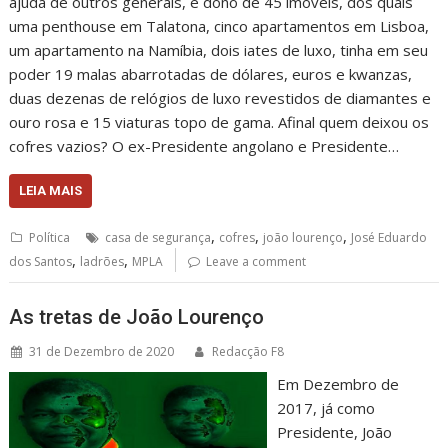
ajuda de outros generais, é dono de 45 imóveis, dos quais
uma penthouse em Talatona, cinco apartamentos em Lisboa,
um apartamento na Namíbia, dois iates de luxo, tinha em seu
poder 19 malas abarrotadas de dólares, euros e kwanzas,
duas dezenas de relógios de luxo revestidos de diamantes e
ouro rosa e 15 viaturas topo de gama. Afinal quem deixou os
cofres vazios? O ex-Presidente angolano e Presidente…
LEIA MAIS
,
,
,
Política
casa de segurança
cofres
joão lourenço
José Eduardo
,
,
dos Santos
ladrões
MPLA
Leave a comment
As tretas de João Lourenço
31 de Dezembro de 2020
Redacção F8
Em Dezembro de
2017, já como
Presidente, João