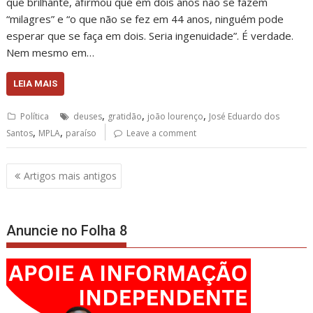
que brilhante, afirmou que em dois anos não se fazem
“milagres” e “o que não se fez em 44 anos, ninguém pode
esperar que se faça em dois. Seria ingenuidade”. É verdade.
Nem mesmo em…
LEIA MAIS
,
,
,
Política
deuses
gratidão
joão lourenço
José Eduardo dos
,
,
Santos
MPLA
paraíso
Leave a comment
Navegação
Artigos mais antigos
de
artigos
Anuncie no Folha 8