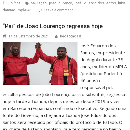
,
,
,
Política
bajulação
joão lourenço
José Eduardo dos Santos
luísa
,
damião
mpla-46
Leave a comment
“Pai” de João Lourenço regressa hoje
14 de Setembro de 2021
Redacção F8
José Eduardo dos
Santos, ex-presidente
de Angola durante 38
anos, ex-líder do MPLA
(partido no Poder há
46 anos) e
responsável pela
escolha pessoal de João Lourenço para o substituir, regressa
hoje à tarde a Luanda, depois de estar desde 2019 a viver
em Barcelona (Espanha), confirmou o Executivo. Segundo uma
fonte do Governo, à chegada a Luanda José Eduardo dos
Santos será recebido por oficiais do protocolo de Estado. O
ex-chefe de Estado angolano, que tem residência no bairro