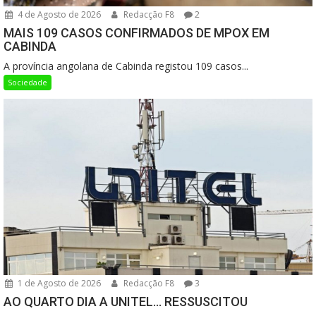
4 de Agosto de 2026
Redacção F8
2
MAIS 109 CASOS CONFIRMADOS DE MPOX EM
CABINDA
A província angolana de Cabinda registou 109 casos...
Sociedade
1 de Agosto de 2026
Redacção F8
3
AO QUARTO DIA A UNITEL… RESSUSCITOU