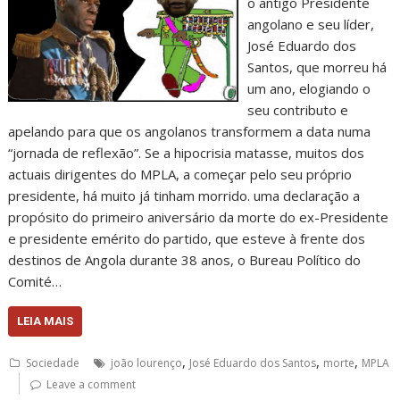
o antigo Presidente
angolano e seu líder,
José Eduardo dos
Santos, que morreu há
um ano, elogiando o
seu contributo e
apelando para que os angolanos transformem a data numa
“jornada de reflexão”. Se a hipocrisia matasse, muitos dos
actuais dirigentes do MPLA, a começar pelo seu próprio
presidente, há muito já tinham morrido. uma declaração a
propósito do primeiro aniversário da morte do ex-Presidente
e presidente emérito do partido, que esteve à frente dos
destinos de Angola durante 38 anos, o Bureau Político do
Comité…
LEIA MAIS
,
,
,
Sociedade
joão lourenço
José Eduardo dos Santos
morte
MPLA
Leave a comment