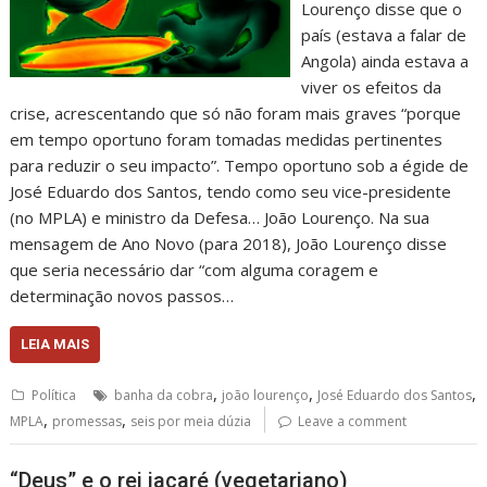
Lourenço disse que o
país (estava a falar de
Angola) ainda estava a
viver os efeitos da
crise, acrescentando que só não foram mais graves “porque
em tempo oportuno foram tomadas medidas pertinentes
para reduzir o seu impacto”. Tempo oportuno sob a égide de
José Eduardo dos Santos, tendo como seu vice-presidente
(no MPLA) e ministro da Defesa… João Lourenço. Na sua
mensagem de Ano Novo (para 2018), João Lourenço disse
que seria necessário dar “com alguma coragem e
determinação novos passos…
LEIA MAIS
,
,
,
Política
banha da cobra
joão lourenço
José Eduardo dos Santos
,
,
MPLA
promessas
seis por meia dúzia
Leave a comment
“Deus” e o rei jacaré (vegetariano)