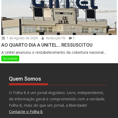
1 de Agosto de 2026
Redacção F8
3
AO QUARTO DIA A UNITEL… RESSUSCITOU
A Unitel anunciou o restabelecimento da cobertura nacional...
Sociedade
Quem Somos
O Folha 8 é um jornal Angolano. Livre, independente,
de informação geral e comprometido com a verdade.
Folha 8, mais do que um jornal, a liberdade!
Contacte o Folha 8