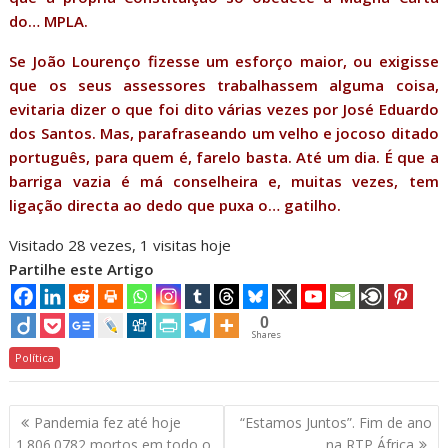
do… MPLA.
Se João Lourenço fizesse um esforço maior, ou exigisse
que os seus assessores trabalhassem alguma coisa,
evitaria dizer o que foi dito várias vezes por José Eduardo
dos Santos. Mas, parafraseando um velho e jocoso ditado
português, para quem é, farelo basta. Até um dia. É que a
barriga vazia é má conselheira e, muitas vezes, tem
ligação directa ao dedo que puxa o… gatilho.
Visitado 28 vezes, 1 visitas hoje
Partilhe este Artigo
0
Shares
Política
Navegação
Pandemia fez até hoje
“Estamos Juntos”. Fim de ano
de
1.806.0782 mortos em todo o
na RTP África