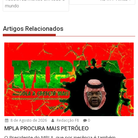
artigos
mundo
Artigos Relacionados
8 de Agosto de 2026
Redacção F8
0
MPLA PROCURA MAIS PETRÓLEO
O Presidente do MPLA, que por inerência é também