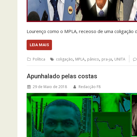
Lourenço como o MPLA, receoso de uma coligação d
LEIA MAIS
,
,
,
,
Política
coligação
MPLA
pânico
pra-ja
UNITA
Apunhalado pelas costas
29 de Maio de 2018
Redacção F8