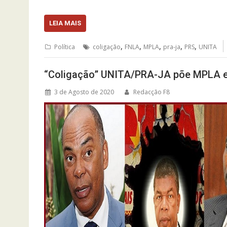
LEIA MAIS
,
,
,
,
,
Política
coligação
FNLA
MPLA
pra-ja
PRS
UNITA
“Coligação” UNITA/PRA-JA põe MPLA 
3 de Agosto de 2020
Redacção F8