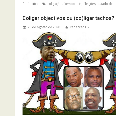
,
,
,
Política
coligação
Democracia
Eleições
estado de di
Coligar objectivos ou (co)ligar tachos?
25 de Agosto de 2020
Redacção F8