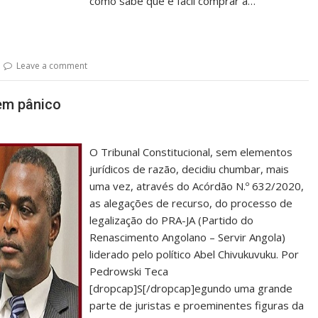
como sabe que é fácil comprar a…
Leave a comment
em pânico
O Tribunal Constitucional, sem elementos
jurídicos de razão, decidiu chumbar, mais
uma vez, através do Acórdão N.º 632/2020,
as alegações de recurso, do processo de
legalização do PRA-JA (Partido do
Renascimento Angolano – Servir Angola)
liderado pelo político Abel Chivukuvuku. Por
Pedrowski Teca
[dropcap]S[/dropcap]egundo uma grande
parte de juristas e proeminentes figuras da