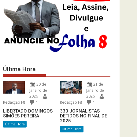
Última Hora
30 de
21 de
Janeiro de
Janeiro de
2026
2026
Redacção F8
1
Redacção F8
1
LIBERTADO DOMINGOS
330 JORNALISTAS
SIMÕES PEREIRA
DETIDOS NO FINAL DE
2025
Última Hora
Última Hora