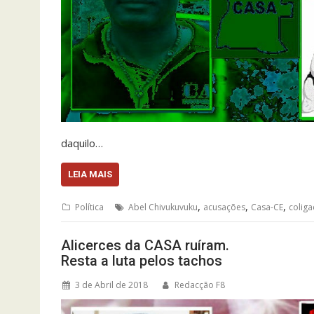
daquilo…
LEIA MAIS
,
,
,
Política
Abel Chivukuvuku
acusações
Casa-CE
colig
Alicerces da CASA ruíram.
Resta a luta pelos tachos
3 de Abril de 2018
Redacção F8