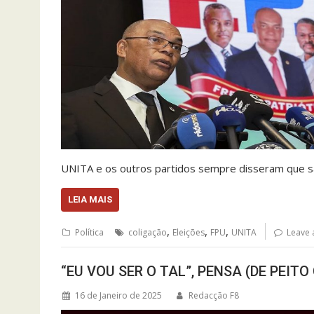
UNITA e os outros partidos sempre disseram que 
LEIA MAIS
,
,
,
Política
coligação
Eleições
FPU
UNITA
Leave
“EU VOU SER O TAL”, PENSA (DE PEIT
16 de Janeiro de 2025
Redacção F8