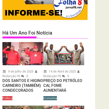
Há Um Ano Foi Notícia
9 de Julho de 2025
14 de Abril de 2025
Redacção F8
0
Redacção F8
0
DOS SANTOS E HIGINO
PREÇO DO PETRÓLEO
CARNEIRO (TAMBÉM)
CAI, FOME
CONDECORADOS
AUMENTARÁ
Política
Economia