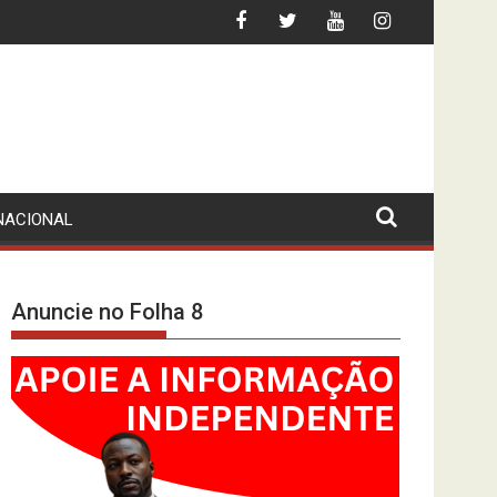
EC-FAC LÁ ESTÁ… DE PÉ
LEI CONTRA AS “FAKE NEWS”? MPLA (DES)CO
NACIONAL
Anuncie no Folha 8