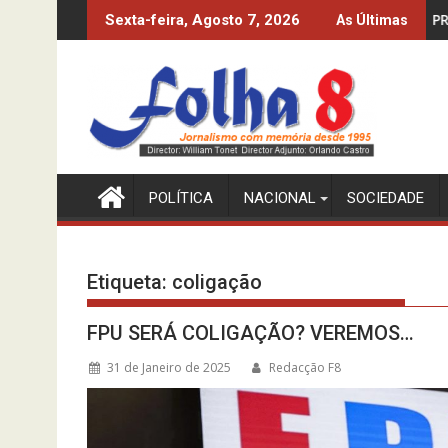
Skip
0%? O INE-MPLA DIZ QUE SIM…
PRODUZIR PETRÓLEO E IMPORT
Sexta-feira, Agosto 7, 2026
As Últimas
to
content
POLÍTICA
NACIONAL
SOCIEDADE
Etiqueta:
coligação
FPU SERÁ COLIGAÇÃO? VEREMOS…
31 de Janeiro de 2025
Redacção F8