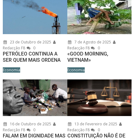
23 de Outubro de 2025
7 de Agosto de 2025
Redacção F8
0
Redacção F8
0
PETRÓLEO CONTINUA A
«GOOD MORNING,
SER QUEM MAIS ORDENA
VIETNAM»
Economia
Economia
16 de Outubro de 2025
13 de Fevereiro de 2025
Redacção F8
0
Redacção F8
0
FALAM EM DIGNIDADE MAS
CONSTITUIÇÃO NÃO É DE