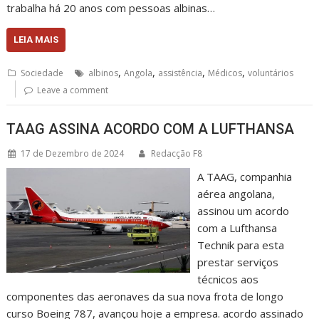
trabalha há 20 anos com pessoas albinas…
LEIA MAIS
,
,
,
,
Sociedade
albinos
Angola
assistência
Médicos
voluntários
Leave a comment
TAAG ASSINA ACORDO COM A LUFTHANSA
17 de Dezembro de 2024
Redacção F8
A TAAG, companhia
aérea angolana,
assinou um acordo
com a Lufthansa
Technik para esta
prestar serviços
técnicos aos
componentes das aeronaves da sua nova frota de longo
curso Boeing 787, avançou hoje a empresa. acordo assinado