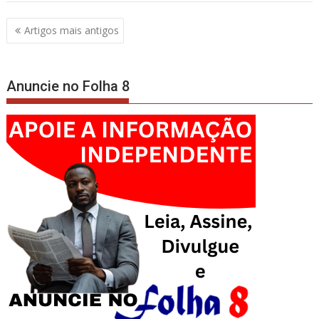
Navegação
Artigos mais antigos
de
artigos
Anuncie no Folha 8