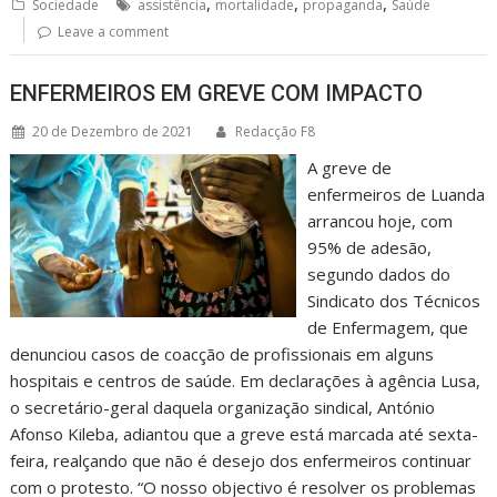
,
,
,
Sociedade
assistência
mortalidade
propaganda
Saúde
Leave a comment
ENFERMEIROS EM GREVE COM IMPACTO
20 de Dezembro de 2021
Redacção F8
A greve de
enfermeiros de Luanda
arrancou hoje, com
95% de adesão,
segundo dados do
Sindicato dos Técnicos
de Enfermagem, que
denunciou casos de coacção de profissionais em alguns
hospitais e centros de saúde. Em declarações à agência Lusa,
o secretário-geral daquela organização sindical, António
Afonso Kileba, adiantou que a greve está marcada até sexta-
feira, realçando que não é desejo dos enfermeiros continuar
com o protesto. “O nosso objectivo é resolver os problemas