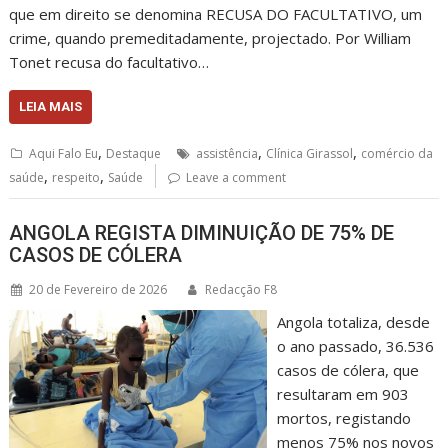
que em direito se denomina RECUSA DO FACULTATIVO, um
crime, quando premeditadamente, projectado. Por William
Tonet recusa do facultativo…
LEIA MAIS
,
,
,
Aqui Falo Eu
Destaque
assistência
Clínica Girassol
comércio da
,
,
saúde
respeito
Saúde
Leave a comment
ANGOLA REGISTA DIMINUIÇÃO DE 75% DE
CASOS DE CÓLERA
20 de Fevereiro de 2026
Redacção F8
Angola totaliza, desde
o ano passado, 36.536
casos de cólera, que
resultaram em 903
mortos, registando
menos 75% nos novos