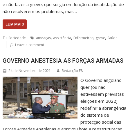
e não fazer a greve, que surgiu em função da insatisfação de
não resolverem os problemas, mas…
LEIA MAIS
,
,
,
,
Sociedade
ameaças
assistência
Enfermeiros
greve
Saúde
Leave a comment
GOVERNO ANESTESIA AS FORÇAS ARMADAS
24 de Novembro de 2021
Redacção F8
O Governo angolano
quer (ou não
estivessem previstas
eleições em 2022)
redefinir a abrangência
do sistema de
protecção social das
Forças Armadas Angolanas e aprovou hoje a reestruturação