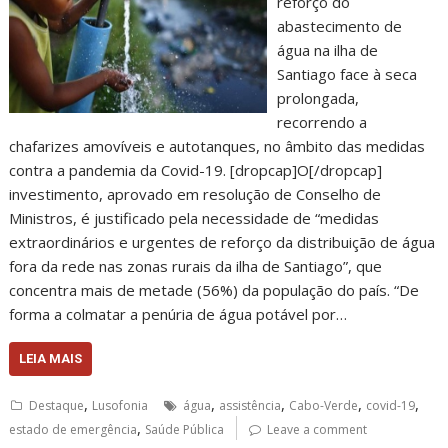
reforço do
abastecimento de
água na ilha de
Santiago face à seca
prolongada,
recorrendo a
chafarizes amovíveis e autotanques, no âmbito das medidas
contra a pandemia da Covid-19. [dropcap]O[/dropcap]
investimento, aprovado em resolução de Conselho de
Ministros, é justificado pela necessidade de “medidas
extraordinários e urgentes de reforço da distribuição de água
fora da rede nas zonas rurais da ilha de Santiago”, que
concentra mais de metade (56%) da população do país. “De
forma a colmatar a penúria de água potável por…
LEIA MAIS
,
,
,
,
,
Destaque
Lusofonia
água
assistência
Cabo-Verde
covid-19
,
estado de emergência
Saúde Pública
Leave a comment