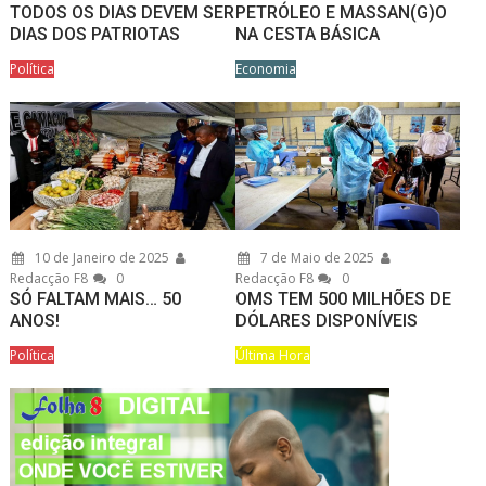
TODOS OS DIAS DEVEM SER
PETRÓLEO E MASSAN(G)O
DIAS DOS PATRIOTAS
NA CESTA BÁSICA
Política
Economia
10 de Janeiro de 2025
7 de Maio de 2025
Redacção F8
0
Redacção F8
0
SÓ FALTAM MAIS… 50
OMS TEM 500 MILHÕES DE
ANOS!
DÓLARES DISPONÍVEIS
Política
Última Hora