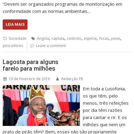
“Devem ser organizados programas de monitorização em
conformidade com as normas ambientais…
LEIA MAIS
,
,
,
,
,
,
Sociedade
Angola
captuta
controlo
espécie
focas
peixe
pescadores
Leave a comment
Lagosta para alguns
farelo para milhões
10 de Fevereiro de 2016
Redacção F8
Em toda a Lusofonia,
os que têm, pelo
menos, três refeições
por dia têm razões
para cantar e rir. E os
milhões que nem um
prato de pirão têm? Bem, esses não são propriamente