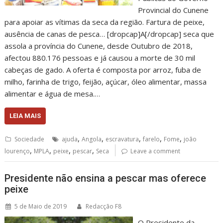
Provincial do Cunene
para apoiar as vítimas da seca da região. Fartura de peixe,
ausência de canas de pesca… [dropcap]A[/dropcap] seca que
assola a província do Cunene, desde Outubro de 2018,
afectou 880.176 pessoas e já causou a morte de 30 mil
cabeças de gado. A oferta é composta por arroz, fuba de
milho, farinha de trigo, feijão, açúcar, óleo alimentar, massa
alimentar e água de mesa.…
LEIA MAIS
,
,
,
,
,
Sociedade
ajuda
Angola
escravatura
farelo
Fome
joão
,
,
,
,
lourenço
MPLA
peixe
pescar
Seca
Leave a comment
Presidente não ensina a pescar mas oferece
peixe
5 de Maio de 2019
Redacção F8
O Presidente da