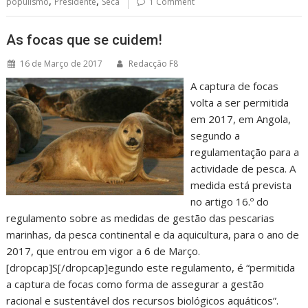
,
,
populismo
Presidente
Seca
1 Comment
As focas que se cuidem!
16 de Março de 2017
Redacção F8
A captura de focas
volta a ser permitida
em 2017, em Angola,
segundo a
regulamentação para a
actividade de pesca. A
medida está prevista
no artigo 16.º do
regulamento sobre as medidas de gestão das pescarias
marinhas, da pesca continental e da aquicultura, para o ano de
2017, que entrou em vigor a 6 de Março.
[dropcap]S[/dropcap]egundo este regulamento, é “permitida
a captura de focas como forma de assegurar a gestão
racional e sustentável dos recursos biológicos aquáticos”.