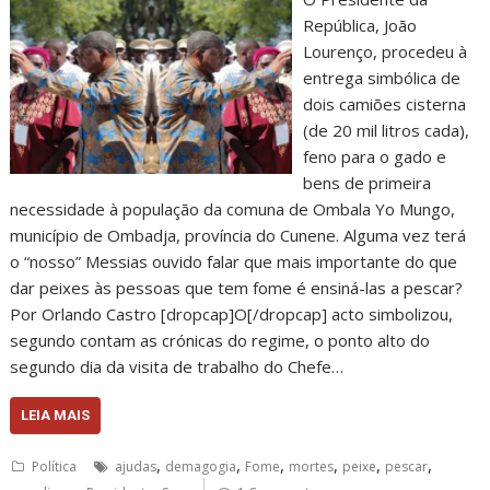
República, João
Lourenço, procedeu à
entrega simbólica de
dois camiões cisterna
(de 20 mil litros cada),
feno para o gado e
bens de primeira
necessidade à população da comuna de Ombala Yo Mungo,
município de Ombadja, província do Cunene. Alguma vez terá
o “nosso” Messias ouvido falar que mais importante do que
dar peixes às pessoas que tem fome é ensiná-las a pescar?
Por Orlando Castro [dropcap]O[/dropcap] acto simbolizou,
segundo contam as crónicas do regime, o ponto alto do
segundo dia da visita de trabalho do Chefe…
LEIA MAIS
,
,
,
,
,
,
Política
ajudas
demagogia
Fome
mortes
peixe
pescar