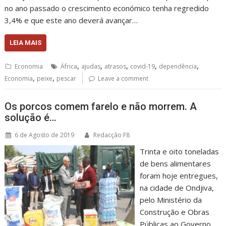
no ano passado o crescimento económico tenha regredido
3,4% e que este ano deverá avançar…
LEIA MAIS
,
,
,
,
,
Economia
África
ajudas
atrasos
covid-19
dependência
,
,
Economia
peixe
pescar
Leave a comment
Os porcos comem farelo e não morrem. A
solução é…
6 de Agosto de 2019
Redacção F8
Trinta e oito toneladas
de bens alimentares
foram hoje entregues,
na cidade de Ondjiva,
pelo Ministério da
Construção e Obras
Públicas ao Governo