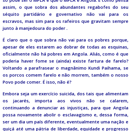
só pode ser o MPLA e que o MPLA é Angola. E como pensa
assim, o que sobra dos abundantes regabofes do seu
séquito partidário e governativo não vai para os
escravos, mas sim para os rafeiros que gravitam sempre
junto à manjedoura do poder .
É claro que o que sobra não vai para os pobres porque,
apesar de eles estarem ao dobrar de todas as esquinas,
oficialmente não há pobres em Angola. Aliás, como é que
poderia haver fome se (ainda) existe fartura de farelo?
Voltando a parafrasear o magnânimo Kundi Paihama, se
os porcos comem farelo e não morrem, também o nosso
Povo pode comer. É isso, não é?
Embora seja um exercício suicida, dos tais que alimentam
os jacarés, importa aos vivos não se calarem,
continuando a denunciar as injustiças, para que Angola
possa novamente abolir o esclavagismo e, dessa forma,
ser um dia um país diferente, eventualmente uma nação e
quiçá até uma pátria de liberdade, equidade e progresso