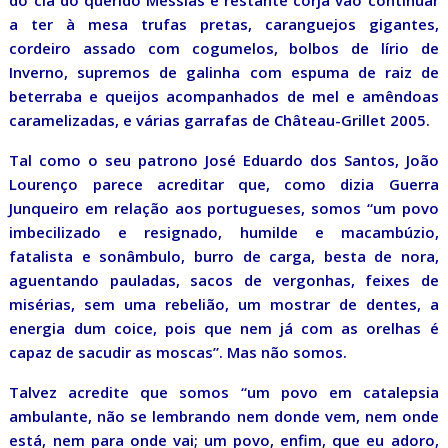
do clã do querido Messias e restante corja vão continuar
a ter à mesa trufas pretas, caranguejos gigantes,
cordeiro assado com cogumelos, bolbos de lírio de
Inverno, supremos de galinha com espuma de raiz de
beterraba e queijos acompanhados de mel e amêndoas
caramelizadas, e várias garrafas de Château-Grillet 2005.
Tal como o seu patrono José Eduardo dos Santos, João
Lourenço parece acreditar que, como dizia Guerra
Junqueiro em relação aos portugueses, somos “um povo
imbecilizado e resignado, humilde e macambúzio,
fatalista e sonâmbulo, burro de carga, besta de nora,
aguentando pauladas, sacos de vergonhas, feixes de
misérias, sem uma rebelião, um mostrar de dentes, a
energia dum coice, pois que nem já com as orelhas é
capaz de sacudir as moscas”. Mas não somos.
Talvez acredite que somos “um povo em catalepsia
ambulante, não se lembrando nem donde vem, nem onde
está, nem para onde vai; um povo, enfim, que eu adoro,