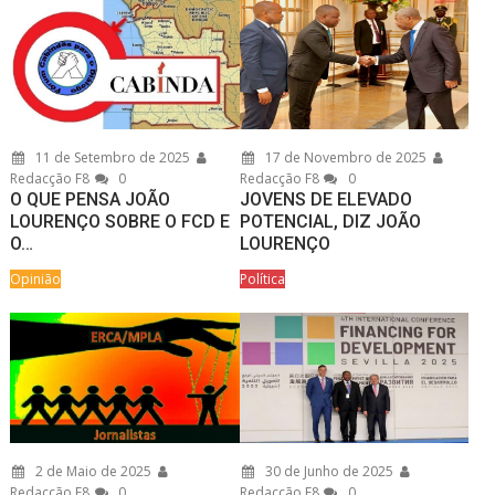
11 de Setembro de 2025
17 de Novembro de 2025
Redacção F8
0
Redacção F8
0
O QUE PENSA JOÃO
JOVENS DE ELEVADO
LOURENÇO SOBRE O FCD E
POTENCIAL, DIZ JOÃO
O…
LOURENÇO
Opinião
Política
2 de Maio de 2025
30 de Junho de 2025
Redacção F8
0
Redacção F8
0