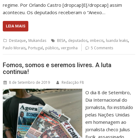
regime. Por Orlando Castro [dropcap]E[/dropcap] assim
aconteceu. Os deputados receberam o “Anexo…
LEIA MAIS
,
,
,
,
,
Destaque
Mukandas
BESA
deputados
imbecis
luanda leaks
,
,
,
Paulo Morais
Portugal
público
vergonha
5 Comments
Fomos, somos e seremos livres. A luta
continua!
8 de Setembro de 2019
Redacção F8
O dia 8 de Setembro,
Dia Internacional do
Jornalista, foi instituído
pelas Nações Unidas
em homenagem ao
jornalista checo Julius
Fucik, assassinado