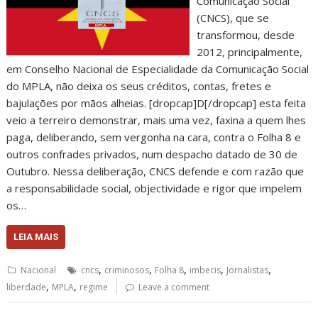
Comunicação Social
(CNCS), que se
transformou, desde
2012, principalmente,
em Conselho Nacional de Especialidade da Comunicação Social
do MPLA, não deixa os seus créditos, contas, fretes e
bajulações por mãos alheias. [dropcap]D[/dropcap] esta feita
veio a terreiro demonstrar, mais uma vez, faxina a quem lhes
paga, deliberando, sem vergonha na cara, contra o Folha 8 e
outros confrades privados, num despacho datado de 30 de
Outubro. Nessa deliberação, CNCS defende e com razão que
a responsabilidade social, objectividade e rigor que impelem
os…
LEIA MAIS
,
,
,
,
,
Nacional
cncs
criminosos
Folha 8
imbecis
Jornalistas
,
,
liberdade
MPLA
regime
Leave a comment