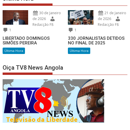
30 de Janeiro
21 de Janeiro
de 2026
de 2026
Redacção F8
Redacção F8
1
1
LIBERTADO DOMINGOS
330 JORNALISTAS DETIDOS
SIMÕES PEREIRA
NO FINAL DE 2025
Última Hora
Última Hora
Oiça TV8 News Angola