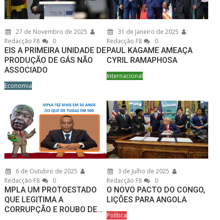
27 de Novembro de 2025
31 de Janeiro de 2025
Redacção F8
0
Redacção F8
0
EIS A PRIMEIRA UNIDADE DE
PAUL KAGAME AMEAÇA
PRODUÇÃO DE GÁS NÃO
CYRIL RAMAPHOSA
ASSOCIADO
Internacional
Economia
6 de Outubro de 2025
3 de Julho de 2025
Redacção F8
0
Redacção F8
0
MPLA UM PROTOESTADO
O NOVO PACTO DO CONGO,
QUE LEGITIMA A
LIÇÕES PARA ANGOLA
CORRUPÇÃO E ROUBO DE…
Política