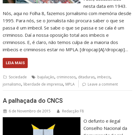
nesta data em 1943.
Nós, aqui no Folha 8, fazemos Jornalismo com memória desde
1995. Para nós, se o Jornalista não procura saber o que se
passa é um imbecil. Se sabe o que se passa e se cala é um
criminoso. Daí a nossa oposição total aos imbecis e
criminosos. E, é claro, não temos culpa de a maioria dos
imbecis e criminosos estar no MPLA. [dropcap]A[/dropcap]…
LEIA MAIS
,
,
,
,
Sociedade
bajulação
criminosos
ditaduras
imbecis
,
,
jornalismo
liberdade de imprensa
MPLA
Leave a comment
A palhaçada do CNCS
6 de Novembro de 2015
Redacção F8
O defunto e ilegal
Conselho Nacional da