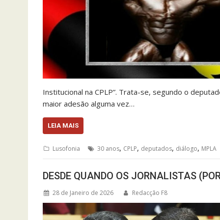
Institucional na CPLP”. Trata-se, segundo o deputa
maior adesão alguma vez…
LEIA MAIS
,
,
,
,
Lusofonia
30 anos
CPLP
deputados
diálogo
MPLA
DESDE QUANDO OS JORNALISTAS (PO
28 de Janeiro de 2026
Redacção F8