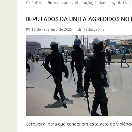
,
,
,
Política
deputados
obstrução
Parlamento
UNITA
DEPUTADOS DA UNITA AGREDIDOS NO
18 de Fevereiro de 2025
Redacção F8
Cerqueira, para que condenem este acto de violênc