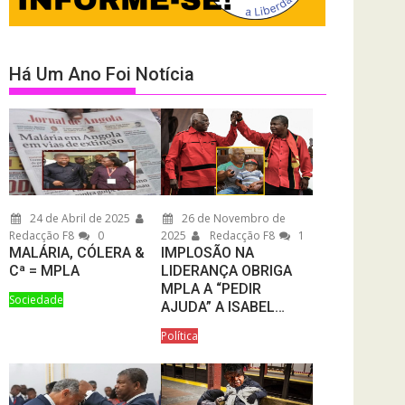
Há Um Ano Foi Notícia
24 de Abril de 2025
26 de Novembro de
Redacção F8
0
2025
Redacção F8
1
MALÁRIA, CÓLERA &
IMPLOSÃO NA
Cª = MPLA
LIDERANÇA OBRIGA
MPLA A “PEDIR
Sociedade
AJUDA” A ISABEL…
Política