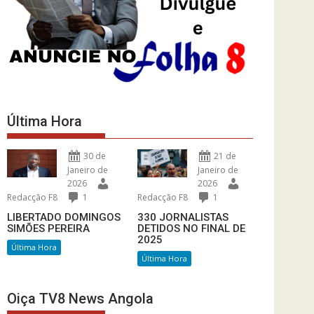
Última Hora
30 de
21 de
Janeiro de
Janeiro de
2026
2026
Redacção F8
1
Redacção F8
1
LIBERTADO DOMINGOS
330 JORNALISTAS
SIMÕES PEREIRA
DETIDOS NO FINAL DE
2025
Última Hora
Última Hora
Oiça TV8 News Angola