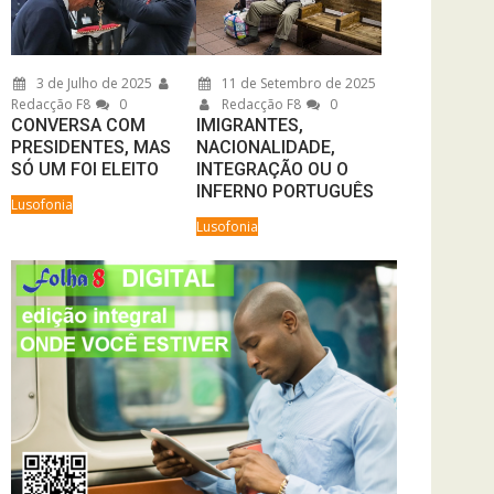
3 de Julho de 2025
11 de Setembro de 2025
Redacção F8
0
Redacção F8
0
CONVERSA COM
IMIGRANTES,
PRESIDENTES, MAS
NACIONALIDADE,
SÓ UM FOI ELEITO
INTEGRAÇÃO OU O
INFERNO PORTUGUÊS
Lusofonia
Lusofonia