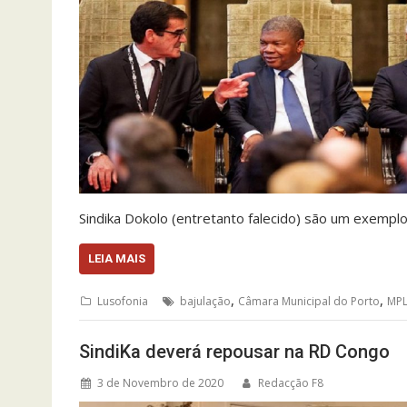
Sindika Dokolo (entretanto falecido) são um exemp
LEIA MAIS
,
,
Lusofonia
bajulação
Câmara Municipal do Porto
MP
SindiKa deverá repousar na RD Congo
3 de Novembro de 2020
Redacção F8