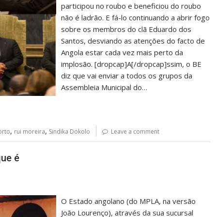
participou no roubo e beneficiou do roubo
não é ladrão. E fá-lo continuando a abrir fogo
sobre os membros do clã Eduardo dos
Santos, desviando as atenções do facto de
Angola estar cada vez mais perto da
implosão. [dropcap]A[/dropcap]ssim, o BE
diz que vai enviar a todos os grupos da
Assembleia Municipal do…
,
,
orto
rui moreira
Sindika Dokolo
Leave a comment
que é
O Estado angolano (do MPLA, na versão
João Lourenço), através da sua sucursal