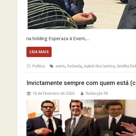
na holding Esperaza à Exem,…
LEIA MAIS
,
,
,
Política
exem
holanda
Isabel dos Santos
Sindika Do
Invictamente sempre com quem está (c
18 de Fevereiro de 2020
Redacção F8