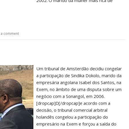
2002. O marido da mulher mais rica de
 a comment
Um tribunal de Amsterdão decidiu congelar
a participação de Sindika Dokolo, marido da
empresária angolana Isabel dos Santos, na
Exem, no âmbito de uma disputa sobre um
negócio com a Sonangol, em 2006.
[dropcap]D[/dropcap]e acordo com a
decisão, o tribunal comercial arbitral
holandês congelou a participação do
empresário na Exem e forçou a saída do