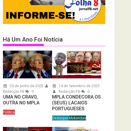
Há Um Ano Foi Notícia
20 de Junho de 2025
14 de Setembro de 2025
Redacção F8
0
Redacção F8
0
UMA NO CRAVO,
MPLA CONDECORA OS
OUTRA NO MPLA
(SEUS) LACAIOS
PORTUGUESES
Política
Destaque
Mukandas