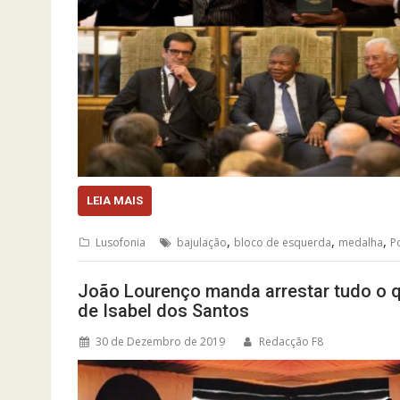
LEIA MAIS
,
,
,
Lusofonia
bajulação
bloco de esquerda
medalha
P
João Lourenço manda arrestar tudo o 
de Isabel dos Santos
30 de Dezembro de 2019
Redacção F8