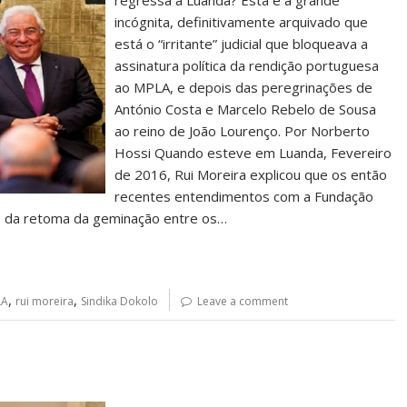
regressa a Luanda? Esta é a grande
incógnita, definitivamente arquivado que
está o “irritante” judicial que bloqueava a
assinatura política da rendição portuguesa
ao MPLA, e depois das peregrinações de
António Costa e Marcelo Rebelo de Sousa
ao reino de João Lourenço. Por Norberto
Hossi Quando esteve em Luanda, Fevereiro
de 2016, Rui Moreira explicou que os então
recentes entendimentos com a Fundação
lo da retoma da geminação entre os…
,
,
LA
rui moreira
Sindika Dokolo
Leave a comment