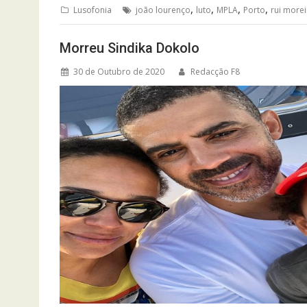
,
,
,
,
Lusofonia
joão lourenço
luto
MPLA
Porto
rui morei
Morreu Sindika Dokolo
30 de Outubro de 2020
Redacção F8