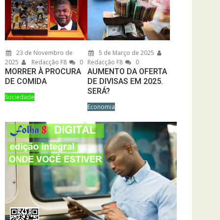
23 de Novembro de
5 de Março de 2025
2025
Redacção F8
0
Redacção F8
0
MORRER À PROCURA
AUMENTO DA OFERTA
DE COMIDA
DE DIVISAS EM 2025.
SERÁ?
Sociedade
Economia