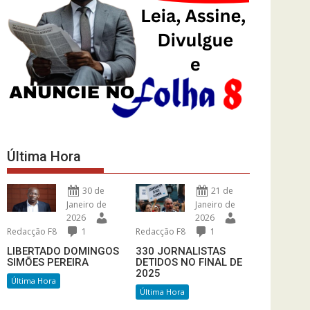
Última Hora
30 de
21 de
Janeiro de
Janeiro de
2026
2026
Redacção F8
1
Redacção F8
1
LIBERTADO DOMINGOS
330 JORNALISTAS
SIMÕES PEREIRA
DETIDOS NO FINAL DE
2025
Última Hora
Última Hora