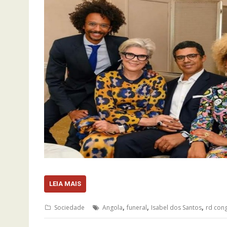
LEIA MAIS
,
,
,
Sociedade
Angola
funeral
Isabel dos Santos
rd con