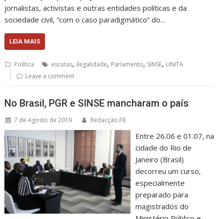
jornalistas, activistas e outras entidades políticas e da
sociedade civil, “com o caso paradigmático” do…
LEIA MAIS
,
,
,
,
Política
escutas
ilegalidade
Parlamento
SINSE
UNITA
Leave a comment
No Brasil, PGR e SINSE mancharam o país
7 de Agosto de 2019
Redacção F8
Entre 26.06 e 01.07, na
cidade do Rio de
Janeiro (Brasil)
decorreu um curso,
especialmente
preparado para
magistrados do
Ministério Público e