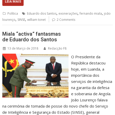
LEIA MAIS
,
,
,
Política
Eduardo dos Santos
exonerações
fernando miala
joão
,
,
lourenço
SINSE
william tonet
2 Comments
Miala “activa” fantasmas
de Eduardo dos Santos
13 de Março de 2018
Redacção F8
O Presidente da
República destacou
hoje, em Luanda, a
importância dos
serviços de inteligência
na garantia da defesa
e soberania de Angola.
João Lourenço falava
na cerimónia de tomada de posse do novo chefe do Serviço
de Inteligência e Segurança do Estado (SINSE), general