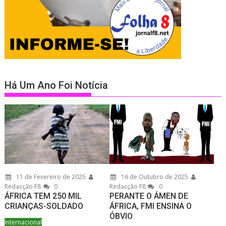
Há Um Ano Foi Notícia
11 de Fevereiro de 2025
16 de Outubro de 2025
Redacção F8
0
Redacção F8
0
ÁFRICA TEM 250 MIL
PERANTE O ÁMEN DE
CRIANÇAS-SOLDADO
ÁFRICA, FMI ENSINA O
ÓBVIO
Internacional