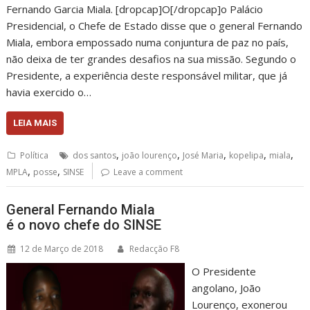
Fernando Garcia Miala. [dropcap]O[/dropcap]o Palácio
Presidencial, o Chefe de Estado disse que o general Fernando
Miala, embora empossado numa conjuntura de paz no país,
não deixa de ter grandes desafios na sua missão. Segundo o
Presidente, a experiência deste responsável militar, que já
havia exercido o…
LEIA MAIS
,
,
,
,
,
Política
dos santos
joão lourenço
José Maria
kopelipa
miala
,
,
MPLA
posse
SINSE
Leave a comment
General Fernando Miala
é o novo chefe do SINSE
12 de Março de 2018
Redacção F8
O Presidente
angolano, João
Lourenço, exonerou