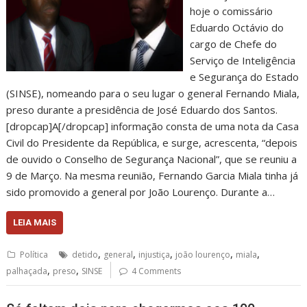
hoje o comissário
Eduardo Octávio do
cargo de Chefe do
Serviço de Inteligência
e Segurança do Estado
(SINSE), nomeando para o seu lugar o general Fernando Miala,
preso durante a presidência de José Eduardo dos Santos.
[dropcap]A[/dropcap] informação consta de uma nota da Casa
Civil do Presidente da República, e surge, acrescenta, “depois
de ouvido o Conselho de Segurança Nacional”, que se reuniu a
9 de Março. Na mesma reunião, Fernando Garcia Miala tinha já
sido promovido a general por João Lourenço. Durante a…
LEIA MAIS
,
,
,
,
,
Política
detido
general
injustiça
joão lourenço
miala
,
,
palhaçada
preso
SINSE
4 Comments