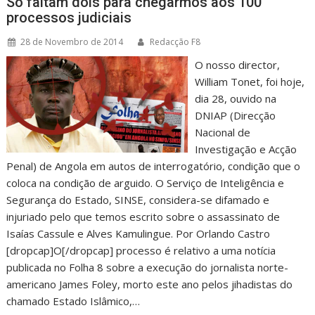
Só faltam dois para chegarmos aos 100
processos judiciais
28 de Novembro de 2014
Redacção F8
O nosso director,
William Tonet, foi hoje,
dia 28, ouvido na
DNIAP (Direcção
Nacional de
Investigação e Acção
Penal) de Angola em autos de interrogatório, condição que o
coloca na condição de arguido. O Serviço de Inteligência e
Segurança do Estado, SINSE, considera-se difamado e
injuriado pelo que temos escrito sobre o assassinato de
Isaías Cassule e Alves Kamulingue. Por Orlando Castro
[dropcap]O[/dropcap] processo é relativo a uma notícia
publicada no Folha 8 sobre a execução do jornalista norte-
americano James Foley, morto este ano pelos jihadistas do
chamado Estado Islâmico,…