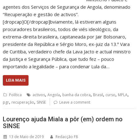
agentes dos Serviços de Segurança de Angola, denominado
“Recuperação e gestão de activos”.
[dropcap]O[/dropcap]bviamente, lá estiveram alguns
procuradores brasileiros, todos de viés ideológico, da
extrema-direita brasileira, capitaneada por Jair Bolsonaro,
presidente da República e Sérgio Moro, ex-juiz da 13.ª Vara
de Curitiba, verdadeiro chefe da Lava Jacto e actual ministro
da Justiça e Segurança Pública, que tudo fez – pouco
importando a legalidade – para condenar Lula da…
LEIA MAIS
,
,
,
,
,
,
Política
activos
Angola
banha da cobra
Brasil
curso
MPLA
,
,
pgr
recuperação
SINSE
Leave a comment
Lourenço ajuda Miala a pôr (em) ordem no
SINSE
13 de Maio de 2019
Redacção F8