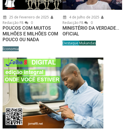
25 de Fevereiro de 2025
4 de Julho de 2025
Redacção F8
0
Redacção F8
0
POUCOS COM MUITOS
MINISTÉRIO DA VERDADE…
MILHÕES E MILHÕES COM
OFICIAL
POUCO OU NADA
Destaque
Mukandas
Economia