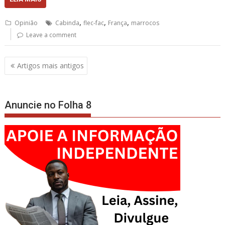
,
,
,
Opinião
Cabinda
flec-fac
França
marrocos
Leave a comment
Navegação
Artigos mais antigos
de
artigos
Anuncie no Folha 8