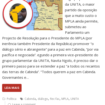
da UNITA, o maior
partido da oposição
que a muito custo o
MPLA ainda permite,
submeteu ao
Parlamento um
Projecto de Resolução para o Presidente do MPLA (por
inerência também Presidente da República) promover “o
diálogo sério e abrangente” para a paz em Cabinda, “por via
pacífica e negociada”. egundo a primeira vice-presidente do
grupo parlamentar da UNITA, Navita Ngolo, é preciso dar o
primeiro passo para se estender a paz “a todos os recantos
das terras de Cabinda”. “Todos querem a paz em Cabinda.
Governantes e…
LEIA MAIS
,
,
,
,
Política
Cabinda
diálogo
flec-fac
MPLA
UNITA
Leave a comment