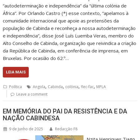
“autodeterminação e independência” da “última colónia de
África”. Por Orlando Castro (*) esse contexto, “apelamos à
comunidade internacional que apoie as pretensões da
população de Cabinda e reconheça a nossa autodeterminação
e independência”, disse José Luís Luemba Veras, membro do
Alto Conselho de Cabinda, organização que reivindica a criação
da República de Cabinda, em conferência de imprensa, em
Bruxelas. Por ocasião do 62.º…
LEIA MAIS
,
,
,
,
Política
Angola
Cabinda
colónia
flec-fac
MPLA
Leave a comment
EM MEMÓRIA DO PAI DA RESISTÊNCIA E DA
NAÇÃO CABINDESA
9 de Junho de 2025
Redacção F8
Nzita Henriques Tiago.