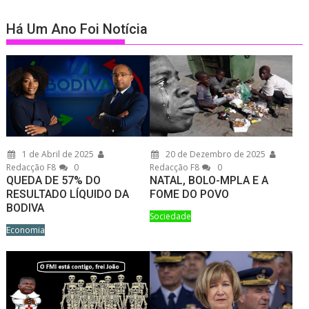
Há Um Ano Foi Notícia
1 de Abril de 2025
20 de Dezembro de 2025
Redacção F8
0
Redacção F8
0
QUEDA DE 57% DO
NATAL, BOLO-MPLA E A
RESULTADO LÍQUIDO DA
FOME DO POVO
BODIVA
Sociedade
Economia