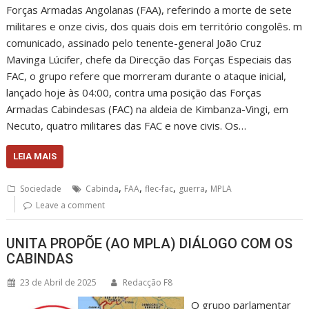
Forças Armadas Angolanas (FAA), referindo a morte de sete
militares e onze civis, dos quais dois em território congolês. m
comunicado, assinado pelo tenente-general João Cruz
Mavinga Lúcifer, chefe da Direcção das Forças Especiais das
FAC, o grupo refere que morreram durante o ataque inicial,
lançado hoje às 04:00, contra uma posição das Forças
Armadas Cabindesas (FAC) na aldeia de Kimbanza-Vingi, em
Necuto, quatro militares das FAC e nove civis. Os…
LEIA MAIS
,
,
,
,
Sociedade
Cabinda
FAA
flec-fac
guerra
MPLA
Leave a comment
UNITA PROPÕE (AO MPLA) DIÁLOGO COM OS
CABINDAS
23 de Abril de 2025
Redacção F8
O grupo parlamentar