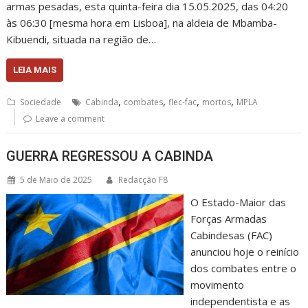
armas pesadas, esta quinta-feira dia 15.05.2025, das 04:20
às 06:30 [mesma hora em Lisboa], na aldeia de Mbamba-
Kibuendi, situada na região de…
LEIA MAIS
,
,
,
,
Sociedade
Cabinda
combates
flec-fac
mortos
MPLA
Leave a comment
GUERRA REGRESSOU A CABINDA
5 de Maio de 2025
Redacção F8
O Estado-Maior das
Forças Armadas
Cabindesas (FAC)
anunciou hoje o reinício
dos combates entre o
movimento
independentista e as