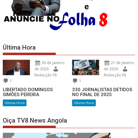
Última Hora
30 de Janeiro
21 de Janeiro
de 2026
de 2026
Redacção F8
Redacção F8
1
1
LIBERTADO DOMINGOS
330 JORNALISTAS DETIDOS
SIMÕES PEREIRA
NO FINAL DE 2025
Última Hora
Última Hora
Oiça TV8 News Angola