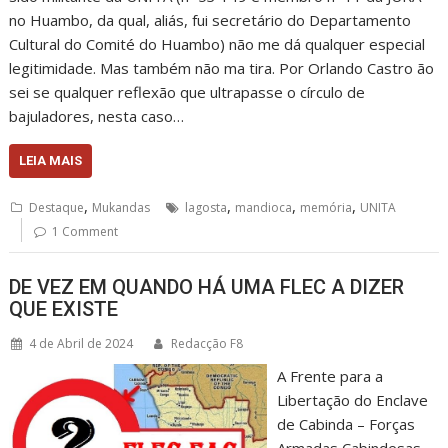
no Huambo, da qual, aliás, fui secretário do Departamento
Cultural do Comité do Huambo) não me dá qualquer especial
legitimidade. Mas também não ma tira. Por Orlando Castro ão
sei se qualquer reflexão que ultrapasse o círculo de
bajuladores, nesta caso…
LEIA MAIS
,
,
,
,
Destaque
Mukandas
lagosta
mandioca
memória
UNITA
1 Comment
DE VEZ EM QUANDO HÁ UMA FLEC A DIZER
QUE EXISTE
4 de Abril de 2024
Redacção F8
A Frente para a
Libertação do Enclave
de Cabinda – Forças
Armadas Cabindesas