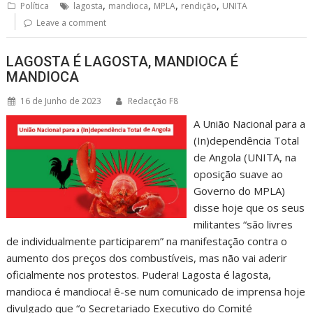
,
,
,
,
Política
lagosta
mandioca
MPLA
rendição
UNITA
Leave a comment
LAGOSTA É LAGOSTA, MANDIOCA É
MANDIOCA
16 de Junho de 2023
Redacção F8
A União Nacional para a
(In)dependência Total
de Angola (UNITA, na
oposição suave ao
Governo do MPLA)
disse hoje que os seus
militantes “são livres
de individualmente participarem” na manifestação contra o
aumento dos preços dos combustíveis, mas não vai aderir
oficialmente nos protestos. Pudera! Lagosta é lagosta,
mandioca é mandioca! ê-se num comunicado de imprensa hoje
divulgado que “o Secretariado Executivo do Comité