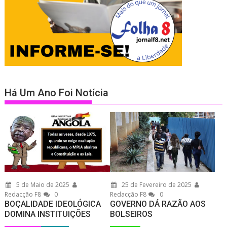
Há Um Ano Foi Notícia
5 de Maio de 2025
25 de Fevereiro de 2025
Redacção F8
0
Redacção F8
0
BOÇALIDADE IDEOLÓGICA
GOVERNO DÁ RAZÃO AOS
DOMINA INSTITUIÇÕES
BOLSEIROS