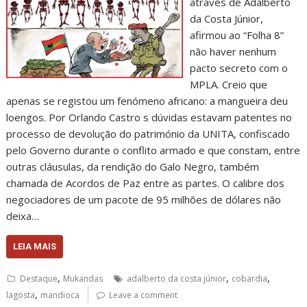
através de Adalberto
da Costa Júnior,
afirmou ao “Folha 8”
não haver nenhum
pacto secreto com o
MPLA. Creio que
apenas se registou um fenómeno africano: a mangueira deu
loengos. Por Orlando Castro s dúvidas estavam patentes no
processo de devolução do património da UNITA, confiscado
pelo Governo durante o conflito armado e que constam, entre
outras cláusulas, da rendição do Galo Negro, também
chamada de Acordos de Paz entre as partes. O calibre dos
negociadores de um pacote de 95 milhões de dólares não
deixa…
LEIA MAIS
,
,
,
Destaque
Mukandas
adalberto da costa júnior
cobardia
,
lagosta
mandioca
Leave a comment