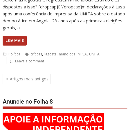
dispostos a isso? [dropcap]E[/dropcap]m declarações à Lusa
após uma conferência de imprensa da UNITA sobre o estado
democrático em Angola, 28 anos após as primeiras eleições
gerais, a…
LEIA MAIS
,
,
,
,
Política
críticas
lagosta
mandioca
MPLA
UNITA
Leave a comment
Navegação
Artigos mais antigos
de
artigos
Anuncie no Folha 8