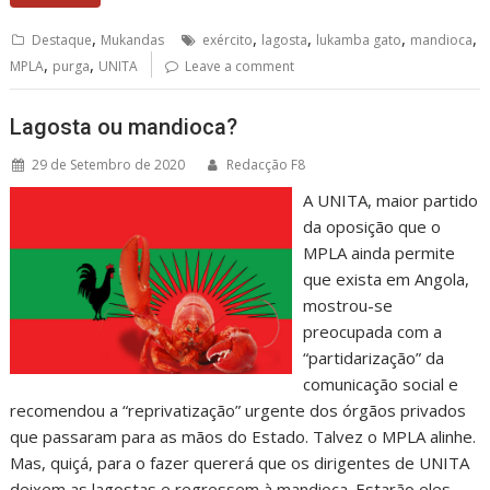
,
,
,
,
,
Destaque
Mukandas
exército
lagosta
lukamba gato
mandioca
,
,
MPLA
purga
UNITA
Leave a comment
Lagosta ou mandioca?
29 de Setembro de 2020
Redacção F8
A UNITA, maior partido
da oposição que o
MPLA ainda permite
que exista em Angola,
mostrou-se
preocupada com a
“partidarização” da
comunicação social e
recomendou a “reprivatização” urgente dos órgãos privados
que passaram para as mãos do Estado. Talvez o MPLA alinhe.
Mas, quiçá, para o fazer quererá que os dirigentes de UNITA
deixem as lagostas e regressem à mandioca. Estarão eles