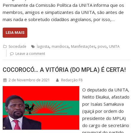
Permanente da Comissão Política da UNITA informa que os
membros, amigos e simpatizantes da UNITA, são antes de
mais nada e sobretudo cidadãos angolanos, por isso,…
LEIA MAIS
,
,
,
,
Sociedade
lagosta
mandioca
Manifestações
povo
UNITA
Leave a comment
COCOROCÓ… A VITÓRIA (DO MPLA) É CERTA!
2 de Novembro de 2021
Redacção F8
O deputado da UNITA,
Nelito Ekuikui, afastado
por Isaías Samakuva
(quiçá por ordem do
presidente do MPLA)
do cargo de secretário
provincial do partido