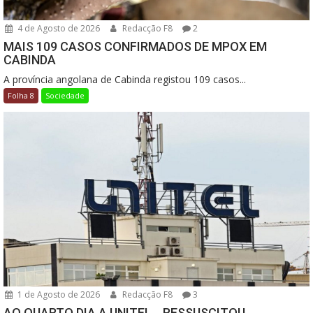
4 de Agosto de 2026
Redacção F8
2
MAIS 109 CASOS CONFIRMADOS DE MPOX EM
CABINDA
A província angolana de Cabinda registou 109 casos...
Folha 8
Sociedade
1 de Agosto de 2026
Redacção F8
3
AO QUARTO DIA A UNITEL… RESSUSCITOU