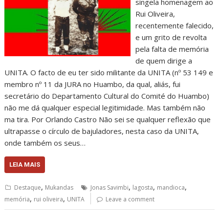
singela homenagem ao
Rui Oliveira,
recentemente falecido,
e um grito de revolta
pela falta de memória
de quem dirige a
UNITA. O facto de eu ter sido militante da UNITA (nº 53 149 e
membro nº 11 da JURA no Huambo, da qual, aliás, fui
secretário do Departamento Cultural do Comité do Huambo)
não me dá qualquer especial legitimidade. Mas também não
ma tira. Por Orlando Castro Não sei se qualquer reflexão que
ultrapasse o círculo de bajuladores, nesta caso da UNITA,
onde também os seus…
LEIA MAIS
,
,
,
,
Destaque
Mukandas
Jonas Savimbi
lagosta
mandioca
,
,
memória
rui oliveira
UNITA
Leave a comment