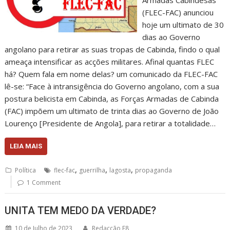
(FLEC-FAC) anunciou
hoje um ultimato de 30
dias ao Governo
angolano para retirar as suas tropas de Cabinda, findo o qual
ameaça intensificar as acções militares. Afinal quantas FLEC
há? Quem fala em nome delas? um comunicado da FLEC-FAC
lê-se: “Face à intransigência do Governo angolano, com a sua
postura belicista em Cabinda, as Forças Armadas de Cabinda
(FAC) impõem um ultimato de trinta dias ao Governo de João
Lourenço [Presidente de Angola], para retirar a totalidade…
LEIA MAIS
,
,
,
Política
flec-fac
guerrilha
lagosta
propaganda
1 Comment
UNITA TEM MEDO DA VERDADE?
10 de Julho de 2023
Redacção F8