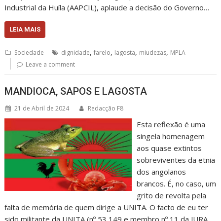
Industrial da Huíla (AAPCIL), aplaude a decisão do Governo…
LEIA MAIS
,
,
,
,
Sociedade
dignidade
farelo
lagosta
miudezas
MPLA
Leave a comment
MANDIOCA, SAPOS E LAGOSTA
21 de Abril de 2024
Redacção F8
Esta reflexão é uma
singela homenagem
aos quase extintos
sobreviventes da etnia
dos angolanos
brancos. É, no caso, um
grito de revolta pela
falta de memória de quem dirige a UNITA. O facto de eu ter
sido militante da UNITA (nº 53 149 e membro nº 11 da JURA