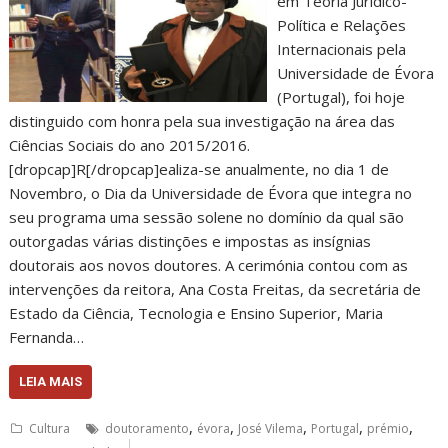
em Teoria Jurídico-
Política e Relações
Internacionais pela
Universidade de Évora
(Portugal), foi hoje
distinguido com honra pela sua investigação na área das
Ciências Sociais do ano 2015/2016.
[dropcap]R[/dropcap]ealiza-se anualmente, no dia 1 de
Novembro, o Dia da Universidade de Évora que integra no
seu programa uma sessão solene no domínio da qual são
outorgadas várias distinções e impostas as insígnias
doutorais aos novos doutores. A cerimónia contou com as
intervenções da reitora, Ana Costa Freitas, da secretária de
Estado da Ciência, Tecnologia e Ensino Superior, Maria
Fernanda…
LEIA MAIS
,
,
,
,
,
Cultura
doutoramento
évora
José Vilema
Portugal
prémio