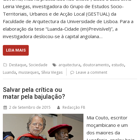
Leiria Viegas, investigadora do Grupo de Estudos Socio-
Territoriais, Urbanos e de Acção Local (GESTUAL) da
Faculdade de Arquitectura da Universidade de Lisboa. Para a
elaboração da tese “Luanda-Cidade (im)Previsível)”, a
investigadora deslocou-se à capital angolana…
LEIA MAIS
,
,
,
,
Destaque
Sociedade
arquitectura
doutoramento
estudo
,
,
Luanda
musseques
Sílvia Viegas
Leave a comment
Salvar pela crítica ou
matar pela bajulação?
2 de Setembro de 2015
Redacção F8
Mia Couto, escritor
moçambicano e um
dos maiores da
Lusofonia, apelou hoje