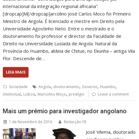
internacional da integração regional africana”.
[dropcap]M[/dropcap]arcolino José Carlos Moco foi Primeiro
Ministro de Angola. É licenciado e mestre em Direito pela
Universidade Agostinho Neto. Entre o mestrado e o
doutoramento foi professor e director da Faculdade de
Direito na Universidade Lusíada de Angola. Natural da
Província do Huambo, aldeia de Chitue, no Ekunha – antiga Vila
Flor. Descende de…
LEIA MAIS
,
,
,
,
Sociedade
Angola
doutoramento
Governo
Huambo
,
,
,
intelectual
Lisboa
Marcolino Moço
prestígio
Leave a comment
Mais um prémio para investigador angolano
1 de Novembro de 2016
Redacção F8
José Vilema, doutorado