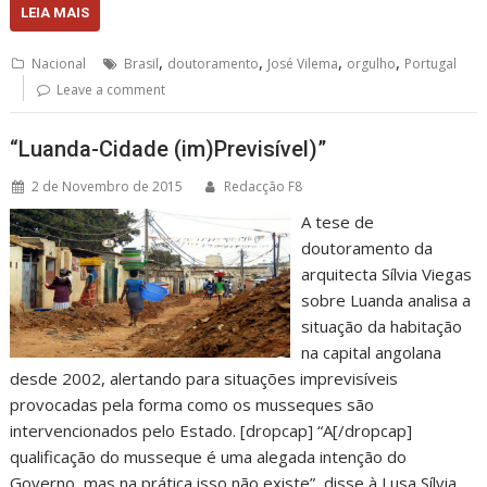
LEIA MAIS
,
,
,
,
Nacional
Brasil
doutoramento
José Vilema
orgulho
Portugal
Leave a comment
“Luanda-Cidade (im)Previsível)”
2 de Novembro de 2015
Redacção F8
A tese de
doutoramento da
arquitecta Sílvia Viegas
sobre Luanda analisa a
situação da habitação
na capital angolana
desde 2002, alertando para situações imprevisíveis
provocadas pela forma como os musseques são
intervencionados pelo Estado. [dropcap] “A[/dropcap]
qualificação do musseque é uma alegada intenção do
Governo, mas na prática isso não existe”, disse à Lusa Sílvia