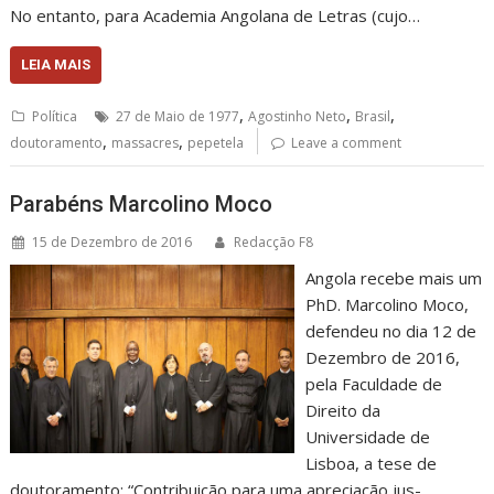
No entanto, para Academia Angolana de Letras (cujo…
LEIA MAIS
,
,
,
Política
27 de Maio de 1977
Agostinho Neto
Brasil
,
,
doutoramento
massacres
pepetela
Leave a comment
Parabéns Marcolino Moco
15 de Dezembro de 2016
Redacção F8
Angola recebe mais um
PhD. Marcolino Moco,
defendeu no dia 12 de
Dezembro de 2016,
pela Faculdade de
Direito da
Universidade de
Lisboa, a tese de
doutoramento: “Contribuição para uma apreciação jus-