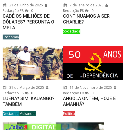
21 de Junho de 2025
7 de Janeiro de 2025
Redacção F8
0
Redacção F8
0
CADÊ OS MILHÕES DE
CONTINUAMOS A SER
DÓLARES? PERGUNTA O
CHARLIE?
MPLA
Sociedade
Economia
31 de Março de 2025
11 de Novembro de 2025
Redacção F8
0
Redacção F8
0
LUENA? SIM. KAUANGO?
ANGOLA ONTEM, HOJE E
TAMBÉM
AMANHÃ?
Destaque
Mukandas
Política