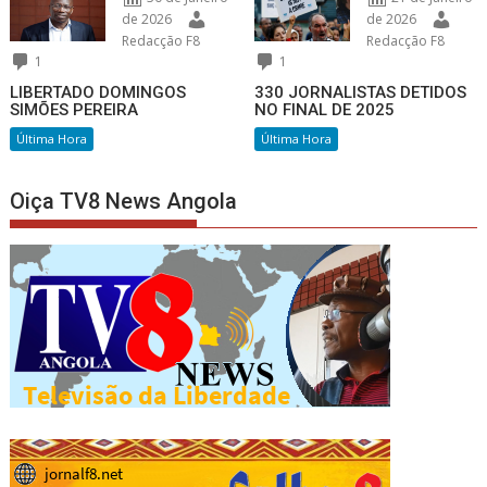
de 2026
de 2026
Redacção F8
Redacção F8
1
1
LIBERTADO DOMINGOS
330 JORNALISTAS DETIDOS
SIMÕES PEREIRA
NO FINAL DE 2025
Última Hora
Última Hora
Oiça TV8 News Angola