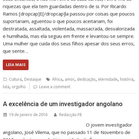
riquezas que ela tem guardadas dentro de si. Por Ricardo
Ramos [dropcap]E[/dropcap]la passou por coisas que poucos
suportariam, aguentou o que poucos aceitariam, foi
destratada, assaltada, violentada, massacrada, desvalorizada
e humilhada, mas ela seguiu em frente e levantou-se sempre.
Uma mulher que cuida dos seus filhos apesar dos seus erros,
que sente…
LEIA MAIS
,
,
,
,
,
,
Cultura
Destaque
África
amor
dedicação
eternidade
história
,
luta
orgulho
Leave a comment
A excelência de um investigador angolano
19 de Janeiro de 2016
Redacção F8
O jovem investigador
angolano, José Vilema, que no passado 11 de Novembro de