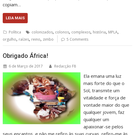
copiam…
LEIA MAIS
,
,
,
,
,
Política
colonizados
colonos
complexos
história
MPLA
,
,
,
orgulho
raízes
reino
zimbo
5 Comments
Obrigado África!
6 de Março de 2017
Redacção F8
Ela emana uma luz
mais forte do que o
Sol, transmite um
vitalidade e força de
vontade maior do que
qualquer jovem, faz
qualquer um
apaixonar-se pelos
seus encantos, e não me refiro às suas curvas, refiro-me às