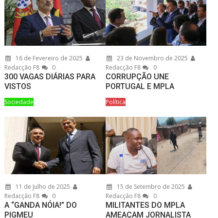
16 de Fevereiro de 2025
23 de Novembro de 2025
Redacção F8
0
Redacção F8
0
300 VAGAS DIÁRIAS PARA
CORRUPÇÃO UNE
VISTOS
PORTUGAL E MPLA
Sociedade
Política
11 de Julho de 2025
15 de Setembro de 2025
Redacção F8
0
Redacção F8
0
A “GANDA NÓIA!” DO
MILITANTES DO MPLA
PIGMEU
AMEAÇAM JORNALISTA