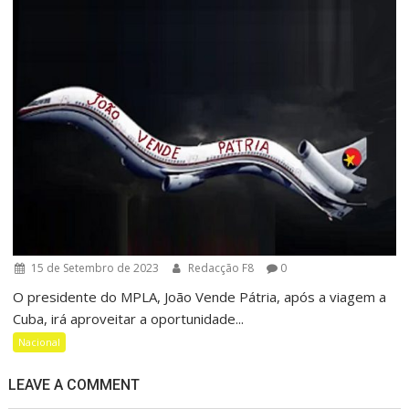
15 de Setembro de 2023
Redacção F8
0
O presidente do MPLA, João Vende Pátria, após a viagem a
Cuba, irá aproveitar a oportunidade...
Nacional
LEAVE A COMMENT