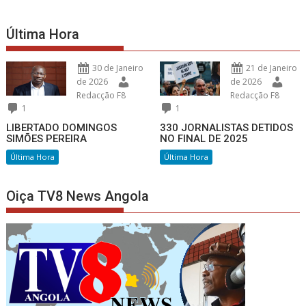
Última Hora
30 de Janeiro
21 de Janeiro
de 2026
de 2026
Redacção F8
Redacção F8
1
1
LIBERTADO DOMINGOS
330 JORNALISTAS DETIDOS
SIMÕES PEREIRA
NO FINAL DE 2025
Última Hora
Última Hora
Oiça TV8 News Angola