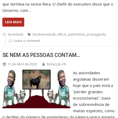
que termina na sexta-feira. O chefe do executivo disse que o
Governo, com…
LEIA MAIS
,
,
,
Sociedade
biodiversidade
MPLA
património
propaganda
Leave a comment
SE NEM AS PESSOAS CONTAM…
13 de Abril de 2023
Redacção F8
As autoridades
angolanas disseram
hoje que o país está a
“perder grandes
ecossistemas”, base
de sobrevivência de
muitas espécies, como
o declínio do número de exemplares da palanca negra gigante