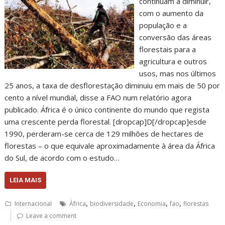
continuam a diminuir,
com o aumento da
população e a
conversão das áreas
florestais para a
agricultura e outros
usos, mas nos últimos
25 anos, a taxa de desflorestação diminuiu em mais de 50 por
cento a nível mundial, disse a FAO num relatório agora
publicado. África é o único continente do mundo que regista
uma crescente perda florestal. [dropcap]D[/dropcap]esde
1990, perderam-se cerca de 129 milhões de hectares de
florestas – o que equivale aproximadamente à área da África
do Sul, de acordo com o estudo…
LEIA MAIS
,
,
,
,
Internacional
África
biodiversidade
Economia
fao
florestas
Leave a comment