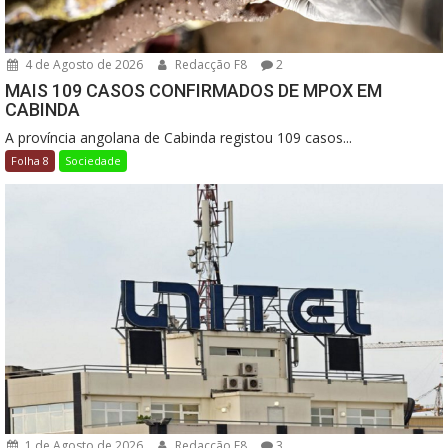
4 de Agosto de 2026
Redacção F8
2
MAIS 109 CASOS CONFIRMADOS DE MPOX EM
CABINDA
A província angolana de Cabinda registou 109 casos...
Folha 8
Sociedade
1 de Agosto de 2026
Redacção F8
3