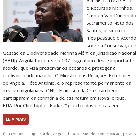
A ministra das Pescas
e Recursos Marinhos,
Carmen Van-Dúnem do
Sacramento Neto dos
Santos, assinou no
mês passado o Acordo
sobre a Conservação e
Gestão da Biodiversidade Marinha Além da Jurisdição Nacional
(BBNJ). Angola tornou-se o 107.º signatário deste importante
acordo, que visa preservar os oceanos e proteger a
biodiversidade marinha. O Ministro das Relações Exteriores
de Angola, Téte António, e o representante permanente da
missão angolana na ONU, Francisco da Cruz, também
participaram da cerimónia de assinatura em Nova Iorque,
EUA. Por Christopher Burke (*) sector das pescas em…
LEIA MAIS
,
,
,
,
Economia
acordo
Angola
biodiversidade
conservação
pescas