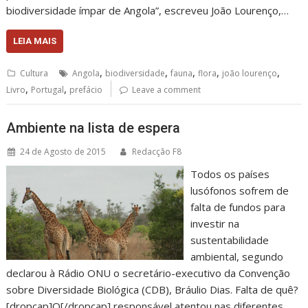
biodiversidade ímpar de Angola”, escreveu João Lourenço,…
LEIA MAIS
,
,
,
,
,
Cultura
Angola
biodiversidade
fauna
flora
joão lourenço
,
,
Livro
Portugal
prefácio
Leave a comment
Ambiente na lista de espera
24 de Agosto de 2015
Redacção F8
Todos os países
lusófonos sofrem de
falta de fundos para
investir na
sustentabilidade
ambiental, segundo
declarou à Rádio ONU o secretário-executivo da Convenção
sobre Diversidade Biológica (CDB), Bráulio Dias. Falta de quê?
[dropcap]O[/dropcap] responsável atentou nas diferentes