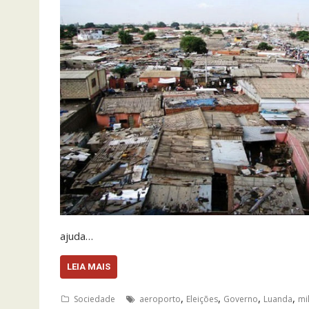
ajuda…
LEIA MAIS
,
,
,
,
Sociedade
aeroporto
Eleições
Governo
Luanda
mi