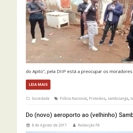
do Apito”, pela DIIP está a preocupar os moradore
LEIA MAIS
,
,
,
Sociedade
Polícia Nacional
Protestos
sambizanga
t
Do (novo) aeroporto ao (velhinho) Sam
8 de Agosto de 2017
Redacção F8