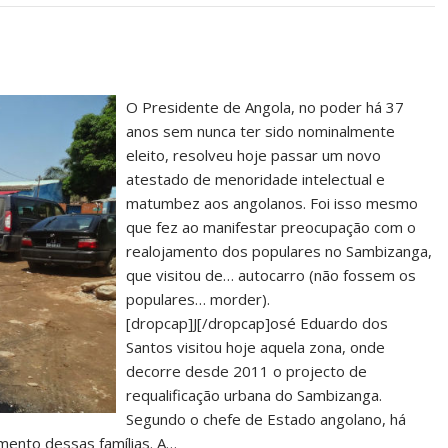
O Presidente de Angola, no poder há 37
anos sem nunca ter sido nominalmente
eleito, resolveu hoje passar um novo
atestado de menoridade intelectual e
matumbez aos angolanos. Foi isso mesmo
que fez ao manifestar preocupação com o
realojamento dos populares no Sambizanga,
que visitou de… autocarro (não fossem os
populares… morder).
[dropcap]J[/dropcap]osé Eduardo dos
Santos visitou hoje aquela zona, onde
decorre desde 2011 o projecto de
requalificação urbana do Sambizanga.
Segundo o chefe de Estado angolano, há
mento dessas famílias. A…