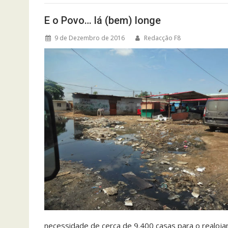
E o Povo… lá (bem) longe
9 de Dezembro de 2016
Redacção F8
necessidade de cerca de 9.400 casas para o realoja