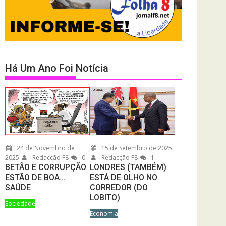
Há Um Ano Foi Notícia
24 de Novembro de
15 de Setembro de 2025
2025
Redacção F8
0
Redacção F8
1
BETÃO E CORRUPÇÃO
LONDRES (TAMBÉM)
ESTÃO DE BOA…
ESTÁ DE OLHO NO
SAÚDE
CORREDOR (DO
LOBITO)
Sociedade
Economia