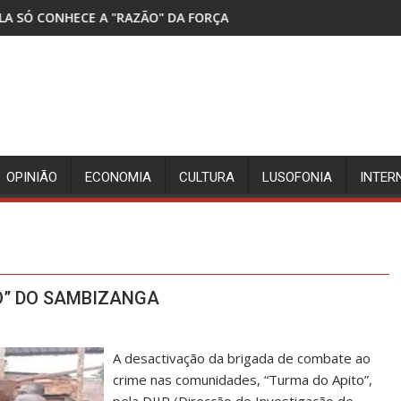
" DA FORÇA
DETIDOS TRÊS SUSPEITOS DA MORT
OPINIÃO
ECONOMIA
CULTURA
LUSOFONIA
INTER
O” DO SAMBIZANGA
A desactivação da brigada de combate ao
crime nas comunidades, “Turma do Apito”,