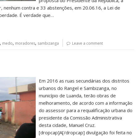
proposta do Presidente da República, a
r, nenhum contra e 33 abstenções, em 20.06.16, a Lei de
 liberdade. É verdade que…
,
,
,
medo
moradores
sambizanga
Leave a comment
Em 2016 as ruas secundárias dos distritos
urbanos do Rangel e Sambizanga, no
município de Luanda, terão obras de
melhoramento, de acordo com a informação
do assessor para a requalificação urbana do
presidente da Comissão Administrativa
desta cidade, Manuel Cruz.
[dropcap]A[/dropcap] divulgação foi feita no