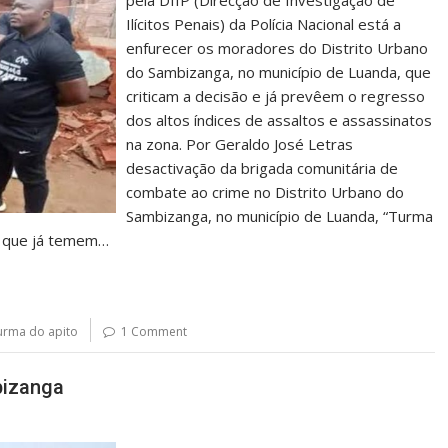
pela DIIP (Direcção de Investigação de
Ilícitos Penais) da Polícia Nacional está a
enfurecer os moradores do Distrito Urbano
do Sambizanga, no município de Luanda, que
criticam a decisão e já prevêem o regresso
dos altos índices de assaltos e assassinatos
na zona. Por Geraldo José Letras
desactivação da brigada comunitária de
combate ao crime no Distrito Urbano do
Sambizanga, no município de Luanda, “Turma
s que já temem…
urma do apito
1 Comment
bizanga