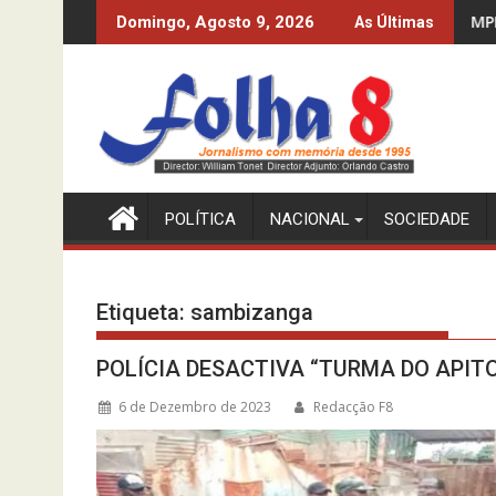
Skip
MPLA À CUSTA DO CFB
MPLA SÓ CONHECE A "RAZÃO
Domingo, Agosto 9, 2026
As Últimas
to
content
POLÍTICA
NACIONAL
SOCIEDADE
Etiqueta:
sambizanga
POLÍCIA DESACTIVA “TURMA DO APIT
6 de Dezembro de 2023
Redacção F8