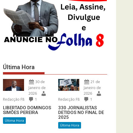
Última Hora
30 de
21 de
Janeiro de
Janeiro de
2026
2026
Redacção F8
1
Redacção F8
1
LIBERTADO DOMINGOS
330 JORNALISTAS
SIMÕES PEREIRA
DETIDOS NO FINAL DE
2025
Última Hora
Última Hora