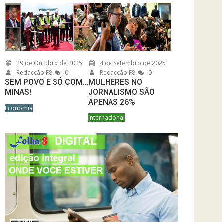
29 de Outubro de 2025
4 de Setembro de 2025
Redacção F8
0
Redacção F8
0
SEM POVO E SÓ COM…
MULHERES NO
MINAS!
JORNALISMO SÃO
APENAS 26%
Economia
Internacional