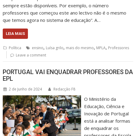
sempre estão disponíveis. Por exemplo, o número
professores que começou este ano lectivo não é o mesmo
que temos agora no sistema de educação”. A…
LEIA MAIS
,
,
,
,
Política
ensino
Luísa grilo
mais do mesmo
MPLA
Professores
Leave a comment
PORTUGAL VAI ENQUADRAR PROFESSORES DA
EPL
2 de Junho de 2024
Redacção F8
O Ministério da
Educação, Ciência e
Inovação de Portugal
está a analisar formas
de enquadrar os
professores da Escola