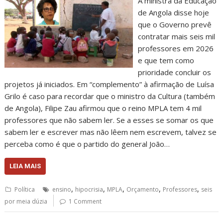
A ministra da Educação
de Angola disse hoje
que o Governo prevê
contratar mais seis mil
professores em 2026
e que tem como
prioridade concluir os
projetos já iniciados. Em “complemento” à afirmação de Luísa
Grilo é caso para recordar que o ministro da Cultura (também
de Angola), Filipe Zau afirmou que o reino MPLA tem 4 mil
professores que não sabem ler. Se a esses se somar os que
sabem ler e escrever mas não lêem nem escrevem, talvez se
perceba como é que o partido do general João…
LEIA MAIS
,
,
,
,
,
Política
ensino
hipocrisia
MPLA
Orçamento
Professores
seis
por meia dúzia
1 Comment