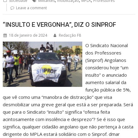
Sociedade
Militantes
mobilização
MPLA
Professores
Leave a comment
“INSULTO E VERGONHA”, DIZ O SINPROF
18 de Janeiro de 2024
Redacção F8
O Sindicato Nacional
dos Professores
(Sinprof) Angolanos
considerou hoje “um
insulto” o anunciado
aumento salarial da
função pública de 5%,
que vê como uma “manobra de distracção” que visa
desmobilizar uma greve geral que está a ser preparada. Será
que para o Sindicato “insulto” significa “ofensa feita
acintosamente com insolência e desprezo”? Se é isso que
significa, qualquer cidadão angolano que não pertença à casta
dirigente do MPLA estará solidário com o Sinprof. dmar