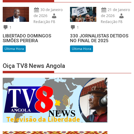
30 de Janeiro
21 de Janeiro
de 2026
de 2026
Redacção F8
Redacção F8
1
1
LIBERTADO DOMINGOS
330 JORNALISTAS DETIDOS
SIMÕES PEREIRA
NO FINAL DE 2025
Última Hora
Última Hora
Oiça TV8 News Angola