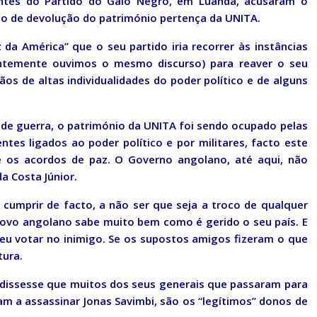
entes do Partido do Galo Negro, em Luanda, acusaram o
o de devolução do património pertença da UNITA.
 da América” que o seu partido iria recorrer às instâncias
ecentemente ouvimos o mesmo discurso) para reaver o seu
s de altas individualidades do poder político e de alguns
o de guerra, o património da UNITA foi sendo ocupado pelas
tes ligados ao poder político e por militares, facto este
e os acordos de paz. O Governo angolano, até aqui, não
a Costa Júnior.
 cumprir de facto, a não ser que seja a troco de qualquer
ovo angolano sabe muito bem como é gerido o seu país. E
veu votar no inimigo. Se os supostos amigos fizeram o que
tura.
dissesse que muitos dos seus generais que passaram para
ram a assassinar Jonas Savimbi, são os “legítimos” donos de