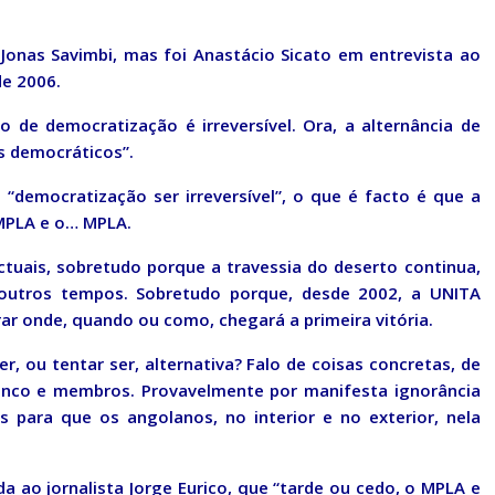
o Jonas Savimbi, mas foi Anastácio Sicato em entrevista ao
de 2006.
o de democratização é irreversível. Ora, a alternância de
s democráticos”.
 “democratização ser irreversível”, o que é facto é que a
 MPLA e o… MPLA.
tuais, sobretudo porque a travessia do deserto continua,
utros tempos. Sobretudo porque, desde 2002, a UNITA
rar onde, quando ou como, chegará a primeira vitória.
, ou tentar ser, alternativa? Falo de coisas concretas, de
tronco e membros. Provavelmente por manifesta ignorância
s para que os angolanos, no interior e no exterior, nela
da ao jornalista Jorge Eurico, que “tarde ou cedo, o MPLA e