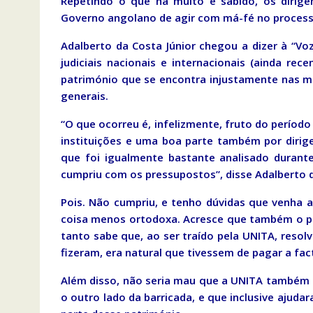
Repetindo o que há muito é sabido, os dirig
Governo angolano de agir com má-fé no process
Adalberto da Costa Júnior chegou a dizer à “Voz
judiciais nacionais e internacionais (ainda r
património que se encontra injustamente nas mão
generais.
“O que ocorreu é, infelizmente, fruto do períod
instituições e uma boa parte também por dirigen
que foi igualmente bastante analisado durant
cumpriu com os pressupostos”, disse Adalberto d
Pois. Não cumpriu, e tenho dúvidas que venha a
coisa menos ortodoxa. Acresce que também o p
tanto sabe que, ao ser traído pela UNITA, resol
fizeram, era natural que tivessem de pagar a fac
Além disso, não seria mau que a UNITA também 
o outro lado da barricada, e que inclusive ajuda