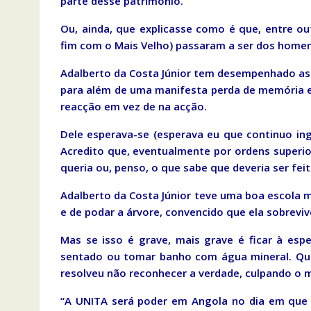
parte desse património.
Ou, ainda, que explicasse como é que, entre ou
fim com o Mais Velho) passaram a ser dos homen
Adalberto da Costa Júnior tem desempenhado as 
para além de uma manifesta perda de memória e
reacção em vez de na acção.
Dele esperava-se (esperava eu que continuo i
Acredito que, eventualmente por ordens superio
queria ou, penso, o que sabe que deveria ser feit
Adalberto da Costa Júnior teve uma boa escola m
e de podar a árvore, convencido que ela sobrevive
Mas se isso é grave, mais grave é ficar à esp
sentado ou tomar banho com água mineral. Quan
resolveu não reconhecer a verdade, culpando o
“A UNITA será poder em Angola no dia em que 