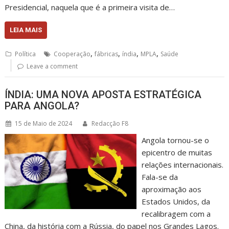
Presidencial, naquela que é a primeira visita de…
LEIA MAIS
,
,
,
,
Política
Cooperação
fábricas
índia
MPLA
Saúde
Leave a comment
ÍNDIA: UMA NOVA APOSTA ESTRATÉGICA
PARA ANGOLA?
15 de Maio de 2024
Redacção F8
Angola tornou-se o
epicentro de muitas
relações internacionais.
Fala-se da
aproximação aos
Estados Unidos, da
recalibragem com a
China, da história com a Rússia, do papel nos Grandes Lagos.