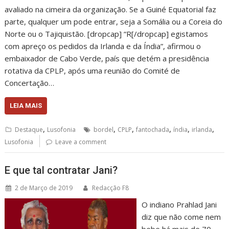
avaliado na cimeira da organização. Se a Guiné Equatorial faz
parte, qualquer um pode entrar, seja a Somália ou a Coreia do
Norte ou o Tajiquistão. [dropcap] “R[/dropcap] egistamos
com apreço os pedidos da Irlanda e da Índia”, afirmou o
embaixador de Cabo Verde, país que detém a presidência
rotativa da CPLP, após uma reunião do Comité de
Concertação…
LEIA MAIS
,
,
,
,
,
,
Destaque
Lusofonia
bordel
CPLP
fantochada
índia
irlanda
Lusofonia
Leave a comment
E que tal contratar Jani?
2 de Março de 2019
Redacção F8
O indiano Prahlad Jani
diz que não come nem
bebe há mais de 70