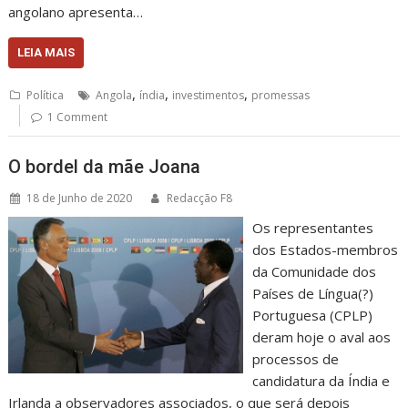
angolano apresenta…
LEIA MAIS
,
,
,
Política
Angola
índia
investimentos
promessas
1 Comment
O bordel da mãe Joana
18 de Junho de 2020
Redacção F8
Os representantes
dos Estados-membros
da Comunidade dos
Países de Língua(?)
Portuguesa (CPLP)
deram hoje o aval aos
processos de
candidatura da Índia e
Irlanda a observadores associados, o que será depois