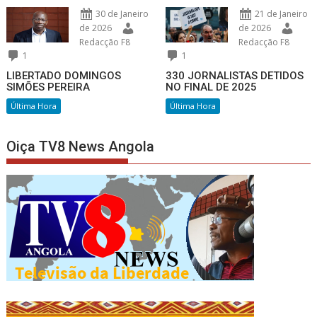
30 de Janeiro
21 de Janeiro
de 2026
de 2026
Redacção F8
Redacção F8
1
1
LIBERTADO DOMINGOS
330 JORNALISTAS DETIDOS
SIMÕES PEREIRA
NO FINAL DE 2025
Última Hora
Última Hora
Oiça TV8 News Angola