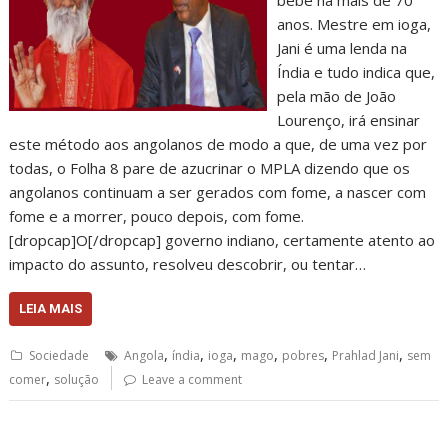
anos. Mestre em ioga,
Jani é uma lenda na
Índia e tudo indica que,
pela mão de João
Lourenço, irá ensinar
este método aos angolanos de modo a que, de uma vez por
todas, o Folha 8 pare de azucrinar o MPLA dizendo que os
angolanos continuam a ser gerados com fome, a nascer com
fome e a morrer, pouco depois, com fome.
[dropcap]O[/dropcap] governo indiano, certamente atento ao
impacto do assunto, resolveu descobrir, ou tentar…
LEIA MAIS
,
,
,
,
,
,
Sociedade
Angola
índia
ioga
mago
pobres
Prahlad Jani
sem
,
comer
solução
Leave a comment