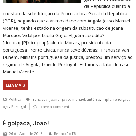
da República quanto à
questão da substituição da Procuradora-Geral da República
(PGR), negando que a animosidade com Angola (caso Manuel
Vicente) tenha estado na origem da substituição de Joana
Marques Vidal por Lucília Gago. Alguém acredita?
[dropcap]P[/dropcap]aulo de Morais, presidente da
portuguesa Frente Cívica, nunca teve dúvidas: “Francisca Van
Dunem, Ministra portuguesa da Justiça, prestou um serviço ao
regime de Angola, traindo Portugal”. Estamos a falar do caso
Manuel Vicente.…
LEIA MAIS
,
,
,
,
,
Política
francisca
joana
joão
manuel. antónio
mpla. rendição
,
pgr
Portugal
Leave a comment
É golpada, João!
26 de Abril de 2016
Redacção F8