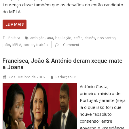
Lourenço disse também que os desafios do então candidato
do MPLA…
LEIA MAIS
,
,
,
,
,
,
Política
ambição
ana
bajulação
cafés
chinês
dos santos
,
,
,
joão
MPLA
poder
traição
1 Comment
Francisca, João & António deram xeque-mate
a Joana
2 de Outubro de 2018
Redacção F8
António Costa,
primeiro-ministro de
Portugal, garante (seja
lá o que isso for) que
houve “absoluto
consenso” entre
governo e Presidência