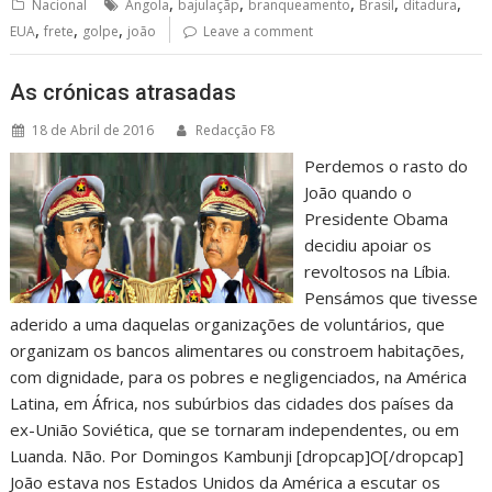
,
,
,
,
,
Nacional
Angola
bajulaçãp
branqueamento
Brasil
ditadura
,
,
,
EUA
frete
golpe
joão
Leave a comment
As crónicas atrasadas
18 de Abril de 2016
Redacção F8
Perdemos o rasto do
João quando o
Presidente Obama
decidiu apoiar os
revoltosos na Líbia.
Pensámos que tivesse
aderido a uma daquelas organizações de voluntários, que
organizam os bancos alimentares ou constroem habitações,
com dignidade, para os pobres e negligenciados, na América
Latina, em África, nos subúrbios das cidades dos países da
ex-União Soviética, que se tornaram independentes, ou em
Luanda. Não. Por Domingos Kambunji [dropcap]O[/dropcap]
João estava nos Estados Unidos da América a escutar os