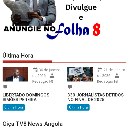
Última Hora
30 de Janeiro
21 de Janeiro
de 2026
de 2026
Redacção F8
Redacção F8
1
1
LIBERTADO DOMINGOS
330 JORNALISTAS DETIDOS
SIMÕES PEREIRA
NO FINAL DE 2025
Última Hora
Última Hora
Oiça TV8 News Angola