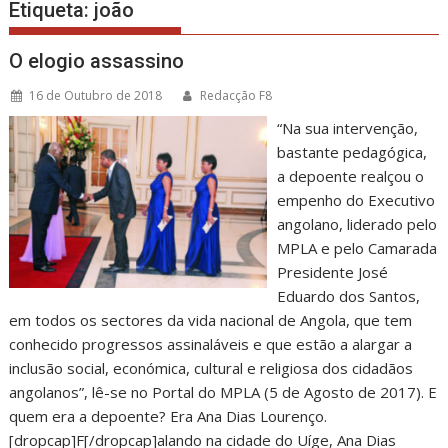
Etiqueta:
joão
O elogio assassino
16 de Outubro de 2018
Redacção F8
“Na sua intervenção,
bastante pedagógica,
a depoente realçou o
empenho do Executivo
angolano, liderado pelo
MPLA e pelo Camarada
Presidente José
Eduardo dos Santos,
em todos os sectores da vida nacional de Angola, que tem
conhecido progressos assinaláveis e que estão a alargar a
inclusão social, económica, cultural e religiosa dos cidadãos
angolanos”, lê-se no Portal do MPLA (5 de Agosto de 2017). E
quem era a depoente? Era Ana Dias Lourenço.
[dropcap]F[/dropcap]alando na cidade do Uíge, Ana Dias