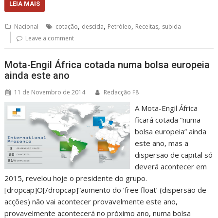
LEIA MAIS
,
,
,
,
Nacional
cotação
descida
Petróleo
Receitas
subida
Leave a comment
Mota-Engil África cotada numa bolsa europeia
ainda este ano
11 de Novembro de 2014
Redacção F8
A Mota-Engil África
ficará cotada “numa
bolsa europeia” ainda
este ano, mas a
dispersão de capital só
deverá acontecer em
2015, revelou hoje o presidente do grupo.
[dropcap]O[/dropcap]”aumento do ‘free float’ (dispersão de
acções) não vai acontecer provavelmente este ano,
provavelmente acontecerá no próximo ano, numa bolsa