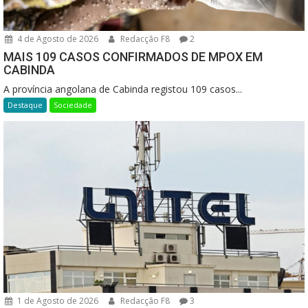
4 de Agosto de 2026
Redacção F8
2
MAIS 109 CASOS CONFIRMADOS DE MPOX EM
CABINDA
A província angolana de Cabinda registou 109 casos...
Destaque
Sociedade
1 de Agosto de 2026
Redacção F8
3