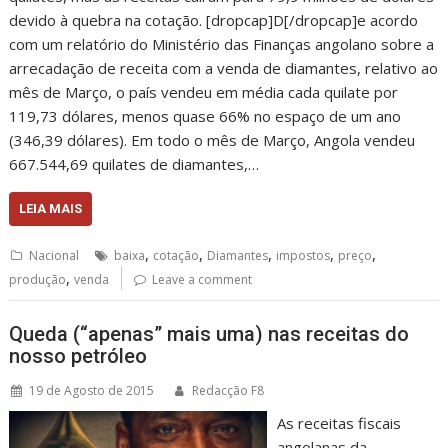
devido à quebra na cotação. [dropcap]D[/dropcap]e acordo
com um relatório do Ministério das Finanças angolano sobre a
arrecadação de receita com a venda de diamantes, relativo ao
mês de Março, o país vendeu em média cada quilate por
119,73 dólares, menos quase 66% no espaço de um ano
(346,39 dólares). Em todo o mês de Março, Angola vendeu
667.544,69 quilates de diamantes,…
LEIA MAIS
,
,
,
,
,
Nacional
baixa
cotação
Diamantes
impostos
preço
,
produção
venda
Leave a comment
Queda (“apenas” mais uma) nas receitas do
nosso petróleo
19 de Agosto de 2015
Redacção F8
As receitas fiscais
angolanas da