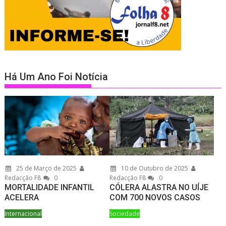
Há Um Ano Foi Notícia
25 de Março de 2025
10 de Outubro de 2025
Redacção F8
0
Redacção F8
0
MORTALIDADE INFANTIL
CÓLERA ALASTRA NO UÍJE
ACELERA
COM 700 NOVOS CASOS
Internacional
Sociedade