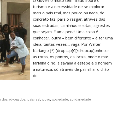
O Governo muito tem falado sobre o
turismo e a necessidade de se explorar
mais o país real, mas pouco ou nada, de
concreto faz, para o rasgar, através das
suas estradas, caminhos e rotas, agrestes
que sejam. É uma pena! Uma coisa é
conhecer, outra – bem diferente – é ter uma
ideia, tantas vezes… vaga. Por Walter
Kariango (*) [dropcap]C[/dropcap]onhecer
as rotas, os pontos, os locais, onde o mar
farfalha o rio, a savana a estepe e o homem
a natureza, só através de palmilhar o chão
de…
,
,
,
,
 dos advogados
país real
povo
sociedade
solidariedade