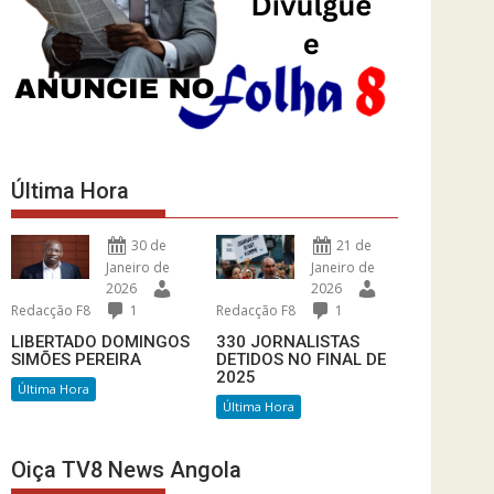
Última Hora
30 de
21 de
Janeiro de
Janeiro de
2026
2026
Redacção F8
1
Redacção F8
1
LIBERTADO DOMINGOS
330 JORNALISTAS
SIMÕES PEREIRA
DETIDOS NO FINAL DE
2025
Última Hora
Última Hora
Oiça TV8 News Angola