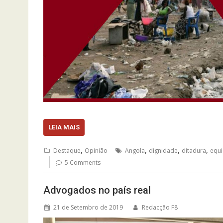
LEIA MAIS
,
,
,
,
Destaque
Opinião
Angola
dignidade
ditadura
equ
5 Comments
Advogados no país real
21 de Setembro de 2019
Redacção F8