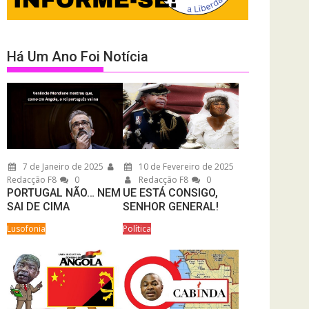
Há Um Ano Foi Notícia
7 de Janeiro de 2025
10 de Fevereiro de 2025
Redacção F8
0
Redacção F8
0
PORTUGAL NÃO… NEM
UE ESTÁ CONSIGO,
SAI DE CIMA
SENHOR GENERAL!
Lusofonia
Política