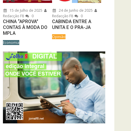
15 de Julho de 2025
24 de Junho de 2025
Redacção F8
0
Redacção F8
0
CHINA “APROVA”
CABINDA ENTRE A
CONTAS À MODA DO
UNITA E O PRA-JA
MPLA
Opinião
Economia