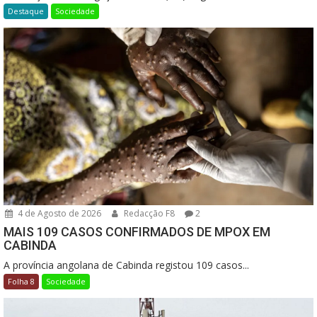
Destaque
Sociedade
4 de Agosto de 2026
Redacção F8
2
MAIS 109 CASOS CONFIRMADOS DE MPOX EM
CABINDA
A província angolana de Cabinda registou 109 casos...
Folha 8
Sociedade