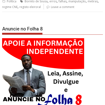
,
,
,
,
,
Política
Bornito de Sousa
erros
falhas
manipulação
metiras
,
regime CNE
registo eleiroral
Leave a comment
Anuncie no Folha 8