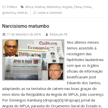
,
,
,
,
,
Política
áfrica. miséria
Alimentos
Angola
Clima
Fome
,
governos
metiras
Leave a comment
Narcisismo matumbo
17 de Setembro de 2018
Redacção F8
Nos últimos meses
temos assistido à
reciclagem das
hipérboles laudatórias
com que os órgãos
oficiais de informação
beatificavam José
Eduardo dos Santos,
adaptando-as na tentativa de caírem nas boas graças do
novo dono da Re(i)pública da Angola do MPLA, João Lourenço.
Por Domingos Kambunji [dropcap]O[/dropcap] jornal da
Angola do MPLA, parasita do Orçamento Geral do Estado e,