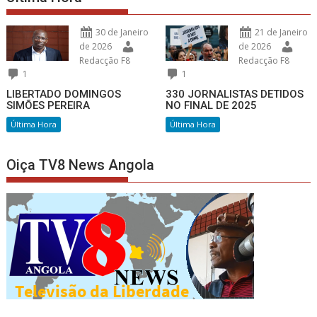
30 de Janeiro
21 de Janeiro
de 2026
de 2026
Redacção F8
Redacção F8
1
1
LIBERTADO DOMINGOS
330 JORNALISTAS DETIDOS
SIMÕES PEREIRA
NO FINAL DE 2025
Última Hora
Última Hora
Oiça TV8 News Angola