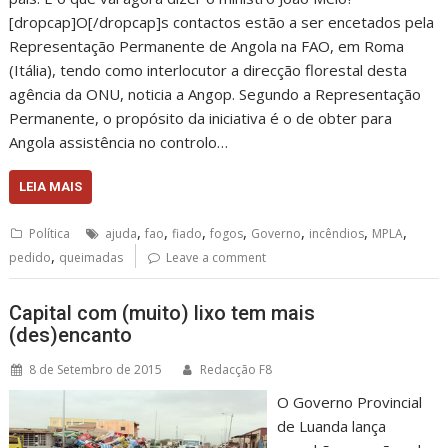
[dropcap]O[/dropcap]s contactos estão a ser encetados pela
Representação Permanente de Angola na FAO, em Roma
(Itália), tendo como interlocutor a direcção florestal desta
agência da ONU, noticia a Angop. Segundo a Representação
Permanente, o propósito da iniciativa é o de obter para
Angola assistência no controlo…
LEIA MAIS
,
,
,
,
,
,
,
Política
ajuda
fao
fiado
fogos
Governo
incêndios
MPLA
,
pedido
queimadas
Leave a comment
Capital com (muito) lixo tem mais
(des)encanto
8 de Setembro de 2015
Redacção F8
O Governo Provincial
de Luanda lança