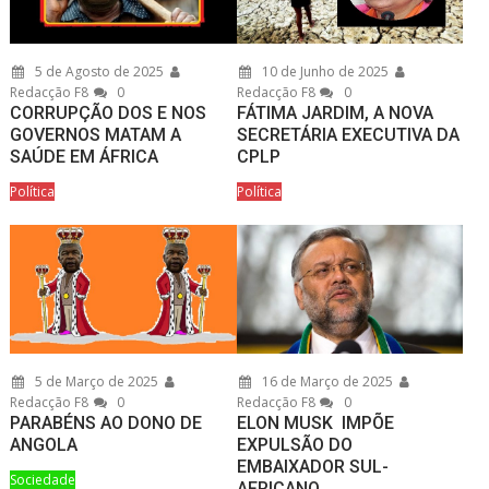
5 de Agosto de 2025
10 de Junho de 2025
Redacção F8
0
Redacção F8
0
CORRUPÇÃO DOS E NOS
FÁTIMA JARDIM, A NOVA
GOVERNOS MATAM A
SECRETÁRIA EXECUTIVA DA
SAÚDE EM ÁFRICA
CPLP
Política
Política
5 de Março de 2025
16 de Março de 2025
Redacção F8
0
Redacção F8
0
PARABÉNS AO DONO DE
ELON MUSK IMPÕE
ANGOLA
EXPULSÃO DO
EMBAIXADOR SUL-
Sociedade
AFRICANO