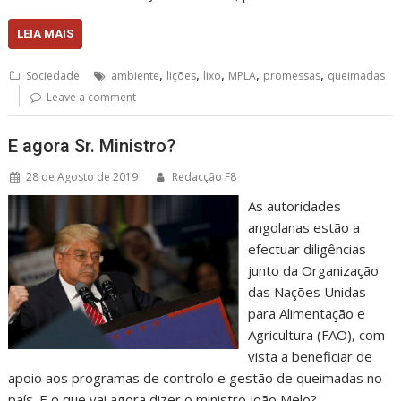
LEIA MAIS
,
,
,
,
,
Sociedade
ambiente
lições
lixo
MPLA
promessas
queimadas
Leave a comment
E agora Sr. Ministro?
28 de Agosto de 2019
Redacção F8
As autoridades
angolanas estão a
efectuar diligências
junto da Organização
das Nações Unidas
para Alimentação e
Agricultura (FAO), com
vista a beneficiar de
apoio aos programas de controlo e gestão de queimadas no
país. E o que vai agora dizer o ministro João Melo?