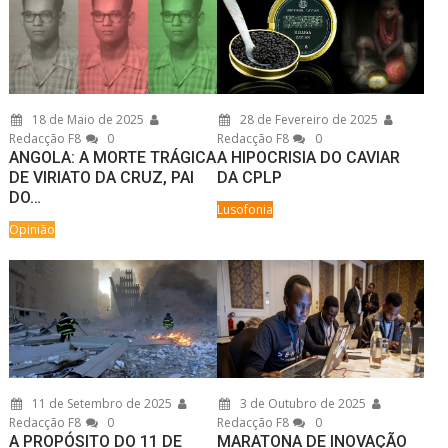
18 de Maio de 2025
28 de Fevereiro de 2025
Redacção F8
0
Redacção F8
0
ANGOLA: A MORTE TRÁGICA
A HIPOCRISIA DO CAVIAR
DE VIRIATO DA CRUZ, PAI
DA CPLP
DO…
Lusofonia
Opinião
11 de Setembro de 2025
3 de Outubro de 2025
Redacção F8
0
Redacção F8
0
A PROPÓSITO DO 11 DE
MARATONA DE INOVAÇÃO