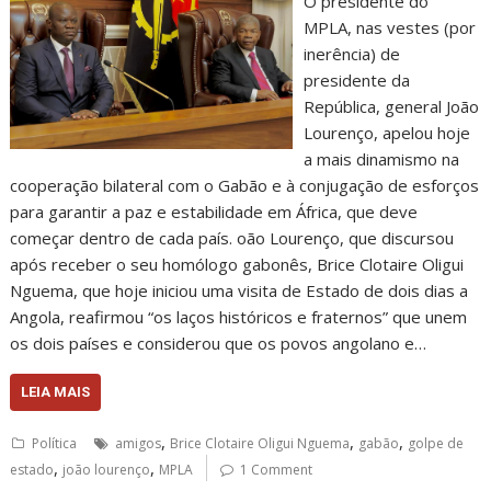
O presidente do
MPLA, nas vestes (por
inerência) de
presidente da
República, general João
Lourenço, apelou hoje
a mais dinamismo na
cooperação bilateral com o Gabão e à conjugação de esforços
para garantir a paz e estabilidade em África, que deve
começar dentro de cada país. oão Lourenço, que discursou
após receber o seu homólogo gabonês, Brice Clotaire Oligui
Nguema, que hoje iniciou uma visita de Estado de dois dias a
Angola, reafirmou “os laços históricos e fraternos” que unem
os dois países e considerou que os povos angolano e…
LEIA MAIS
,
,
,
Política
amigos
Brice Clotaire Oligui Nguema
gabão
golpe de
,
,
estado
joão lourenço
MPLA
1 Comment