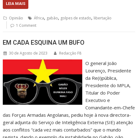
LEIA MAIS
,
,
,
Opinião
África
gabão
golpes de estado
libertação
1 Comment
EM CADA ESQUINA UM BUFO
30 de Agosto de 2023
Redacção F8
O general João
Lourenço, Presidente
da Re(i)pública,
Presidente do MPLA,
Titular do Poder
Executivo e
Comandante-em-Chefe
das Forças Armadas Angolanas, pediu hoje à nova directora-
geral adjunta do Serviço de Inteligência Externa (SIE) atenção
aos conflitos “cada vez mais conturbados” que o mundo
regista, dando o exemplo da instabilidade no Gabão. oão