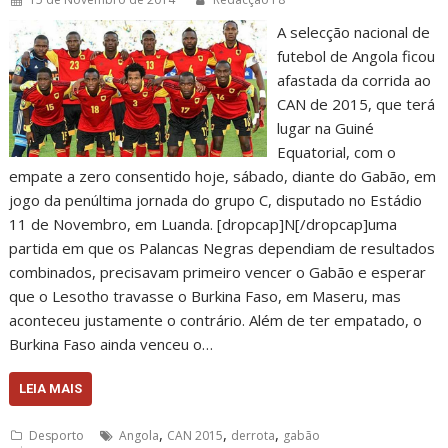
A selecção nacional de
futebol de Angola ficou
afastada da corrida ao
CAN de 2015, que terá
lugar na Guiné
Equatorial, com o
empate a zero consentido hoje, sábado, diante do Gabão, em
jogo da penúltima jornada do grupo C, disputado no Estádio
11 de Novembro, em Luanda. [dropcap]N[/dropcap]uma
partida em que os Palancas Negras dependiam de resultados
combinados, precisavam primeiro vencer o Gabão e esperar
que o Lesotho travasse o Burkina Faso, em Maseru, mas
aconteceu justamente o contrário. Além de ter empatado, o
Burkina Faso ainda venceu o…
LEIA MAIS
,
,
,
Desporto
Angola
CAN 2015
derrota
gabão