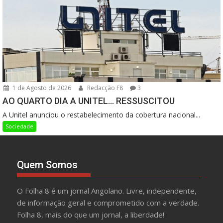
1 de Agosto de 2026
Redacção F8
3
AO QUARTO DIA A UNITEL… RESSUSCITOU
A Unitel anunciou o restabelecimento da cobertura nacional...
Sociedade
Quem Somos
O Folha 8 é um jornal Angolano. Livre, independente,
de informação geral e comprometido com a verdade.
Folha 8, mais do que um jornal, a liberdade!