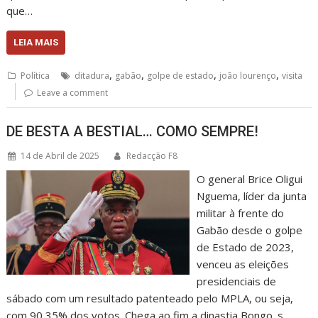
que…
LEIA MAIS
,
,
,
,
Política
ditadura
gabão
golpe de estado
joão lourenço
visita
Leave a comment
DE BESTA A BESTIAL… COMO SEMPRE!
14 de Abril de 2025
Redacção F8
O general Brice Oligui
Nguema, líder da junta
militar à frente do
Gabão desde o golpe
de Estado de 2023,
venceu as eleições
presidenciais de
sábado com um resultado patenteado pelo MPLA, ou seja,
com 90,35% dos votos. Chega ao fim a dinastia Bongo. s