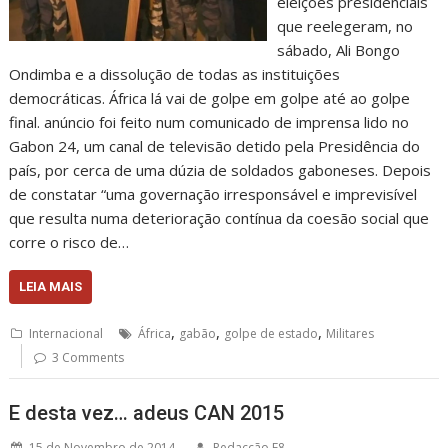
eleições presidenciais
que reelegeram, no
sábado, Ali Bongo
Ondimba e a dissolução de todas as instituições
democráticas. África lá vai de golpe em golpe até ao golpe
final. anúncio foi feito num comunicado de imprensa lido no
Gabon 24, um canal de televisão detido pela Presidência do
país, por cerca de uma dúzia de soldados gaboneses. Depois
de constatar “uma governação irresponsável e imprevisível
que resulta numa deterioração contínua da coesão social que
corre o risco de…
LEIA MAIS
,
,
,
Internacional
África
gabão
golpe de estado
Militares
3 Comments
E desta vez… adeus CAN 2015
15 de Novembro de 2014
Redacção F8